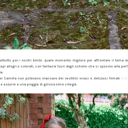
rattutto per i nostri bimbi: quale momento migliore per affrontare il tema d
pi allegri e colorati, con fantasie fuori dagli schemi che si sposino alla per
a.
per Camilla non potevano mancare dei vestitini vivaci e deliziosi firmati
Bob
 e azzurre e una pioggia di golosissime ciliegie.