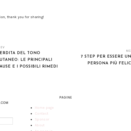
ion, thank you for sharing!
REV
NE
ERDITA DEL TONO
7 STEP PER ESSERE U
UTANEO: LE PRINCIPALI
PERSONA PIÙ FELI
AUSE E I POSSIBILI RIMEDI
PAGINE
N.COM
Home page
Contact
Sponsor
About