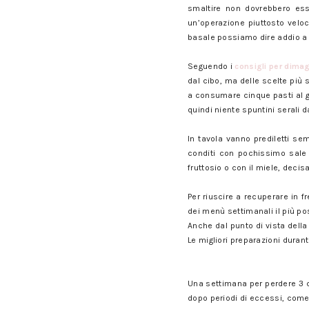
smaltire non dovrebbero ess
un’operazione piuttosto veloc
basale possiamo dire addio a qu
Seguendo i
consigli per dimagr
dal cibo, ma delle scelte più 
a consumare cinque pasti al g
quindi niente spuntini serali d
In tavola vanno prediletti sem
conditi con pochissimo sale 
fruttosio o con il miele, decis
Per riuscire a recuperare in f
dei menù settimanali il più pos
Anche dal punto di vista della 
Le migliori preparazioni durant
Una settimana per perdere 3 ch
dopo periodi di eccessi, come