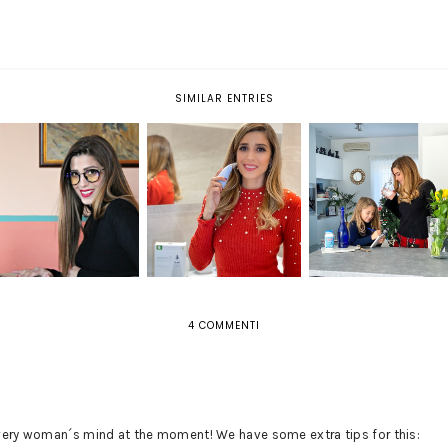
SIMILAR ENTRIES
VI PRESENTO DUE
COME COMBATTO
NOWAVE: I MIEI
NOVITÀ BEAUTY
STRESS E STANCHEZZ
OCCHIALI GLAM ANTI
TROVATE SU AMAZON
GRAZIE A MAGNESIO
LUCE BLU
LAUNCHPAD
SUPREMO
4 COMMENTI
n every woman´s mind at the moment! We have some extra tips for this: