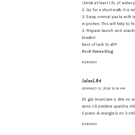
1.Drink at least 1,5L of water
2. Go for a short walk. It is
3. Swap normal pasta with le
in protein. This will help to
3. Prepare launch and snack
breaks!
Best of luck to all!!!
Rock Renee Blog
RISPONDI
JulesL84
GENNAIO 15, 2018 10:36 AM
Eh già rinunciare o dire no a
anno c'è perdere qualche chi
il pieno di energie:D..no 3 c
RISPONDI