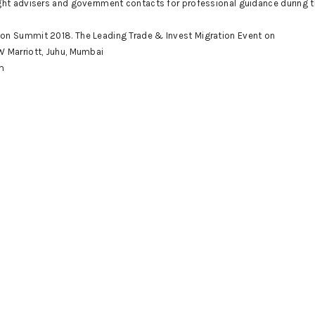
ght advisers and government contacts for professional guidance during t
on Summit 2018. The Leading Trade & Invest Migration Event on
W Marriott, Juhu, Mumbai
m