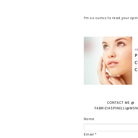
I'm so curios to read your opin
P
P
C
C
CONTACT ME @
FABRIZIASPINELLI@MS
Nome
Email
*