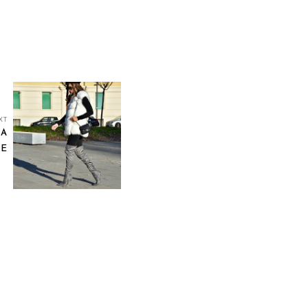
XT
NA
CE