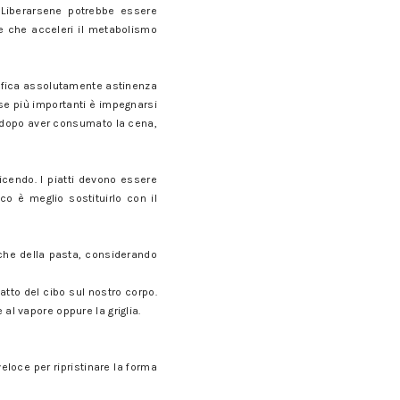
 Liberarsene potrebbe essere
ce che acceleri il metabolismo
gnifica assolutamente astinenza
ose più importanti è impegnarsi
e dopo aver consumato la cena,
dicendo. I piatti devono essere
o è meglio sostituirlo con il
anche della pasta, considerando
patto del cibo sul nostro corpo.
 al vapore oppure la griglia.
eloce per ripristinare la forma