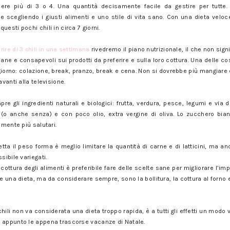
ere più di 3 o 4. Una quantità decisamente facile da gestire per tutte.
e scegliendo i giusti alimenti e uno stile di vita sano. Con una dieta velo
esti pochi chili in circa 7 giorni.
ire di 3 chili in una settimana
rivedremo il piano nutrizionale, il che non si
sane e consapevoli sui prodotti da preferire e sulla loro cottura. Una delle c
iorno: colazione, break, pranzo, break e cena. Non si dovrebbe più mangiar
avanti alla televisione.
pre gli ingredienti naturali e biologici: frutta, verdura, pesce, legumi e via 
(o anche senza) e con poco olio, extra vergine di oliva. Lo zucchero bianc
amente più salutari.
retta il peso forma è meglio limitare la quantità di carne e di latticini, ma 
sibile variegati.
cottura degli alimenti è preferibile fare delle scelte sane per migliorare l’im
e una dieta, ma da considerare sempre, sono la bollitura, la cottura al forno e
ili non va considerata una dieta troppo rapida, è a tutti gli effetti un modo v
 appunto le appena trascorse vacanze di Natale.