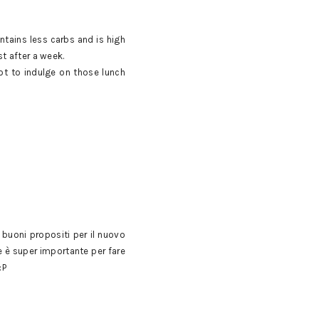
ntains less carbs and is high
st after a week.
ot to indulge on those lunch
i buoni propositi per il nuovo
e è super importante per fare
:P