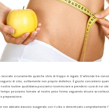
o lasciato sicuramente qualche chilo di troppo in regalo. D’altronde tra cenon
eguirsi di cibo, solitamente non proprio dietetico. È giusto concedersi qualc
 nostra routine quotidiana possiamo ricominciare a prenderci cura di noi ste
e tempo possiamo tornare al nostro peso forma seguendo alcune accortezze n
oro preparazione.
 non abbiate davvero esagerato con il cibo e dimenticato completamente l’i