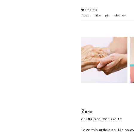
HEALTH
tweet
like
pin
share+
ASSOCIAZIONE ANTEA
ONLUS, A SOSTEGNO
DEI MALATI TERMINALI
DI CANCRO
Zane
GENNAIO 13, 2018 9:41 AM
Love this article as it is o