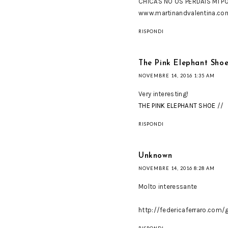
CHICAS NO OS PERDAIS MI P
www.martinandvalentina.co
RISPONDI
The Pink Elephant Sho
NOVEMBRE 14, 2016 1:35 AM
Very interesting!
THE PINK ELEPHANT SHOE
//
RISPONDI
Unknown
NOVEMBRE 14, 2016 8:28 AM
Molto interessante
http://federicaferraro.com/