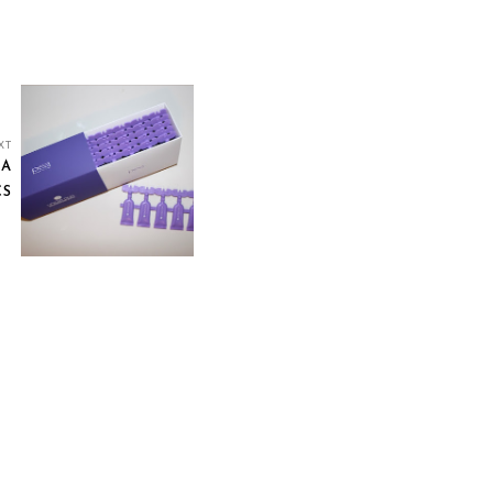
XT
EA
CS