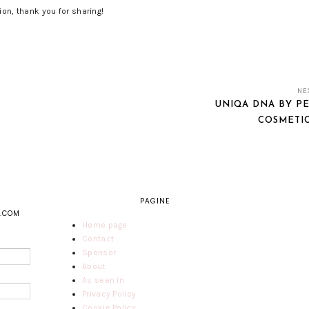
ion, thank you for sharing!
NE
UNIQA DNA BY P
COSMETI
PAGINE
N.COM
Home page
Contact
Sponsor
About
As seen in
Privacy Policy
Cookie Policy