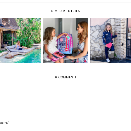
SIMILAR ENTRIES
KAITIAKI SAFE: AL
SKINOVER: ECCO LO
LOOK TOTAL DENIM D
FIANCO DEI GENITORI
ZAINO PER LA SCUOLA
BAMBINA DI LITTLE
CONTRO I PERICOLI
SCELTO DA CAMILLA
MARC JACOBS
DELLA RETE
6 COMMENTI
.com/