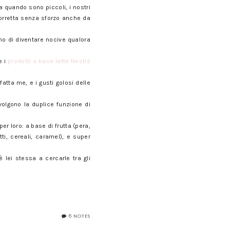
a quando sono piccoli, i nostri
corretta senza sforzo anche da
no di diventare nocive qualora
e i
prodotti a base latte Nestlé
fatta me, e i gusti golosi delle
volgono la duplice funzione di
r loro: a base di frutta (pera,
ti, cereali, caramel), e super
ei stessa a cercarle tra gli
6 NOTES