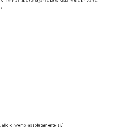
OST DE HOY UNA CHAQUETA MONISIMA ROSA DE ZARA.
m
e
giallo-dinverno-assolutamente-si/