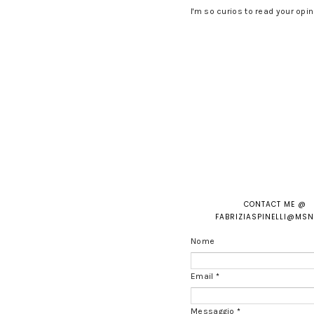
I'm so curios to read your opin
CONTACT ME @
FABRIZIASPINELLI@MS
Nome
Email
*
Messaggio
*