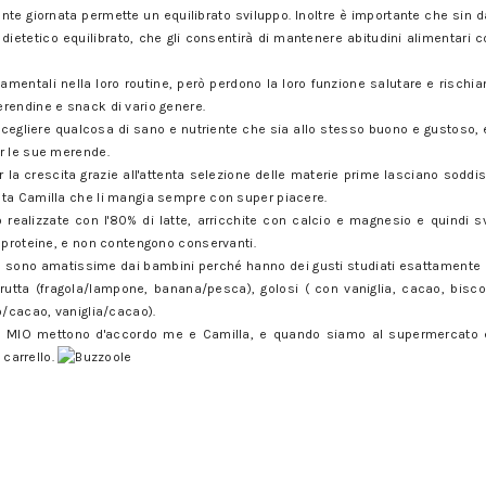
rante giornata permette un equilibrato sviluppo. Inoltre è importante che sin d
 dietetico equilibrato, che gli consentirà di mantenere abitudini alimentari 
mentali nella loro routine, però perdono la loro funzione salutare e rischia
rendine e snack di vario genere.
cegliere qualcosa di sano e nutriente che sia allo stesso buono e gustoso, 
r le sue merende.
per la crescita grazie all'attenta selezione delle materie prime lasciano soddis
ta Camilla che li mangia sempre con super piacere.
realizzate con l'80% di latte, arricchite con calcio e magnesio e quindi s
e proteine, e non contengono conservanti.
O sono amatissime dai bambini perché hanno dei gusti studiati esattamente pe
frutta (fragola/lampone, banana/pesca), golosi ( con vaniglia, cacao, biscot
o/cacao, vaniglia/cacao).
 MIO mettono d'accordo me e Camilla, e quando siamo al supermercato è l
 carrello.