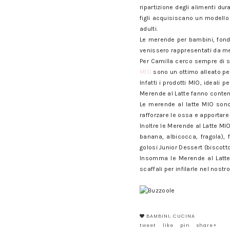
ripartizione degli alimenti du
figli acquisiscano un modello
adulti.
Le merende per bambini, fonda
venissero rappresentati da me
Per Camilla cerco sempre di s
MIO
sono un ottimo alleato pe
Infatti i prodotti MIO, ideali 
Merende al Latte fanno conten
Le merende al latte MIO sono 
rafforzare le ossa e apportar
Inoltre le Merende al Latte MI
banana, albicocca, fragola), 
golosi Junior Dessert (biscott
Insomma le Merende al Latte
scaffali per infilarle nel nostro
BAMBINI
,
CUCINA
tweet
like
pin
share+