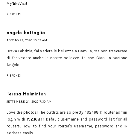
MyNikeVisit
RISPONDI
angelo battaglia
AGOSTO 27, 2020 10:57 AM
Brava Fabrizia, fai vedere le bellezze a Camilla, ma non trascurare
di far vedere anche le nostre bellezze italiane. Ciao un bacione
Angelo.
RISPONDI
Teresa Halminton
SETTEMBRE 24, 2020 7:30 AM
Love the photos! The outfits are so pretty! 192.168.1.1 router admin
login with
192.168.1.1
Default username and password list for all
routers. How to find your router's username, password and IP
address easily.