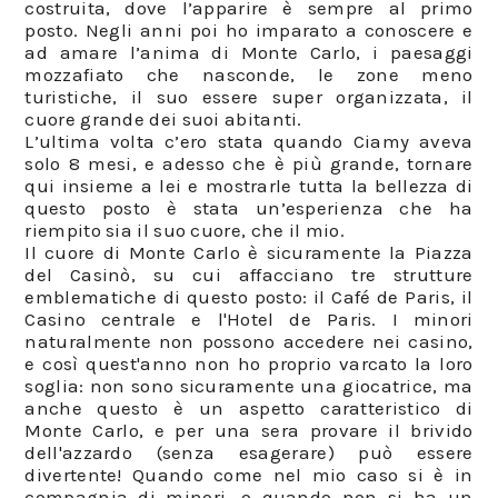
costruita, dove l’apparire è sempre al primo
posto. Negli anni poi ho imparato a conoscere e
ad amare l’anima di Monte Carlo, i paesaggi
mozzafiato che nasconde, le zone meno
turistiche, il suo essere super organizzata, il
cuore grande dei suoi abitanti.⁣⁣
L’ultima volta c’ero stata quando Ciamy aveva
solo 8 mesi, e adesso che è più grande, tornare
qui insieme a lei e mostrarle tutta la bellezza di
questo posto è stata un’esperienza che ha
riempito sia il suo cuore, che il mio.⁣⁣
Il cuore di Monte Carlo è sicuramente la Piazza
del Casinò, su cui affacciano tre strutture
emblematiche di questo posto: il Café de Paris, il
Casino centrale e l'Hotel de Paris. I minori
naturalmente non possono accedere nei casino,
e così quest'anno non ho proprio varcato la loro
soglia: non sono sicuramente una giocatrice, ma
anche questo è un aspetto caratteristico di
Monte Carlo, e per una sera provare il brivido
dell'azzardo (senza esagerare) può essere
divertente! Quando come nel mio caso si è in
compagnia di minori, o quando non si ha un