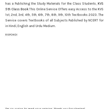
has a Publishing the Study Materials for the Class Students,
KVS
5th Class Book
This Online Service Offers easy Access to the KVS
1st, 2nd, 3rd, 4th, 5th, 6th, 7th, 8th, 9th, 10th Textbooks 2023. The
Service covers Textbooks of all Subjects Published by NCERT for
in Hindi, English and Urdu Medium.
RISPONDI
I'm so curios to read your opinion, thank you for sharing!