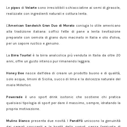
Le
pipas
di
Velarte
sono irresistibili schiacciatine ai semi di girasole,
realizzate con ingredienti naturali e cottura lenta.
L'
American Sandwich Gran Duo di Morato
coniuga lo stile americano
alla tradizione italiana: soffici fette di pane a lenta lievitazione
preparate con semola di grano duro macinato in Italia e olio d'oliva,
per un sapore rustico e genuino.
La
Birra Tourtel
è la birra analcolica più venduta in Italia da oltre 20
anni, offre un gusto intenso pur rimanendo leggera.
Honey Bee
nasce dall'idea di creare un prodotto buono e di qualità,
solo acqua, limoni di Sicilia, succo di lime e la dolcezza naturale del
miele Millefiori.
Powerade
è uno sport drink isotonic che sostiene chi pratica
qualsiasi tipologia di sport per dare il massimo, sempre, idratando la
propria motivazione.
Mulino Bianco
presenta due novità. I
PandiYò
uniscono la genuinità
dei cereali croccanti e la bontà dello yogurt, senza l'aggiunta di