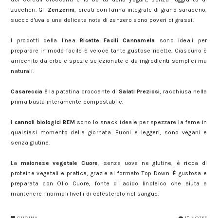
zuccheri. Gli
Zenzerini
, creati con farina integrale di grano saraceno,
succo d'uva e una delicata nota di zenzero sono poveri di grassi.
I prodotti della linea
Ricette Facili Cannamela
sono ideali per
preparare in modo facile e veloce tante gustose ricette. Ciascuno è
arricchito da erbe e spezie selezionate e da ingredienti semplici ma
naturali.
Casareccia
è la patatina croccante di
Salati Preziosi
, racchiusa nella
prima busta interamente compostabile.
I
cannoli biologici BEM
sono lo snack ideale per spezzare la fame in
qualsiasi momento della giornata. Buoni e leggeri, sono vegani e
senza glutine.
La
maionese vegetale Cuore
, senza uova ne glutine, è ricca di
proteine vegetali e pratica, grazie al formato Top Down. È gustosa e
preparata con Olio Cuore, fonte di acido linoleico che aiuta a
mantenere i normali livelli di colesterolo nel sangue.