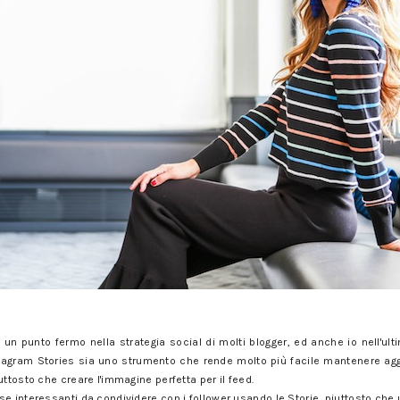
 un punto fermo nella strategia social di molti blogger, ed anche io nell'ult
agram Stories sia uno strumento che rende molto più facile mantenere aggio
uttosto che creare l'immagine perfetta per il feed.
e interessanti da condividere con i follower usando le Storie, piuttosto che