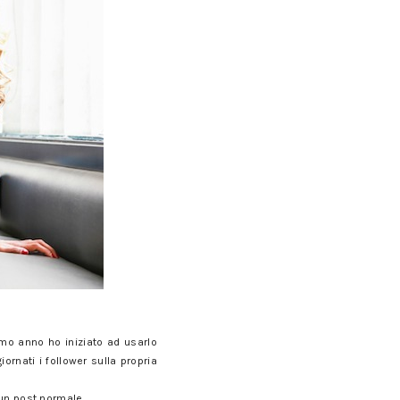
imo anno ho iniziato ad usarlo
rnati i follower sulla propria
 un post normale.