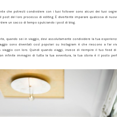
nte che potresti condividere con i tuoi follower sono alcuni dei tuoi segre
 il post del loro processo di editing. È divertente imparare qualcosa di nuo
ere un sacco di tempo spulciando i post di blog.
, quando sei in viaggio, devi assolutamente condividere la tua esperienza
viaggio sono diventati così popolari su Instagram è che riescono a far vi
n viaggio con loro. Quindi quando viaggi, invece di riempire il tuo feed d
n infinite immagini di tutta la tua avventura, la tua storia è il posto perfe