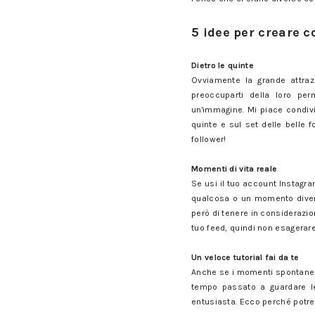
5 idee per creare c
Dietro le quinte
Ovviamente la grande attrazi
preoccuparti della loro per
un'immagine. Mi piace condivi
quinte e sul set delle belle 
follower!
Momenti di vita reale
Se usi il tuo account Instagra
qualcosa o un momento divert
però di tenere in considerazi
tuo feed, quindi non esagerare
Un veloce tutorial fai da te
Anche se i momenti spontanei 
tempo passato a guardare le 
entusiasta. Ecco perché potrebb