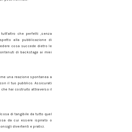
utt'altro che perfetti ,senza
spetto alla pubblicazione di
 vedere cosa succede dietro le
contenuti di backstage ai miei
, come una reazione spontanea a
n il tuo pubblico. Assicurati
he hai costruito attraverso il
osa di tangibile da tutto quel
cosa da cui essere ispirato o
nsigli divertenti e pratici.