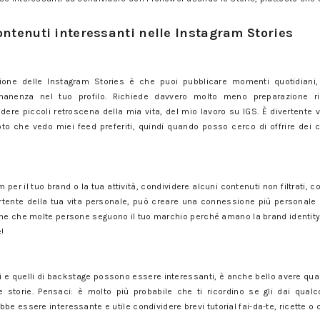
ontenuti interessanti nelle Instagram Stories
one delle Instagram Stories è che puoi pubblicare momenti quotidiani, t
manenza nel tuo profilo. Richiede davvero molto meno preparazione ri
dere piccoli retroscena della mia vita, del mio lavoro su IGS. È divertente
foto che vedo miei feed preferiti, quindi quando posso cerco di offrire dei 
m per il tuo brand o la tua attività, condividere alcuni contenuti non filtrati
ente della tua vita personale, può creare una connessione più personale co
one che molte persone seguono il tuo marchio perché amano la brand identity c
!
e quelli di backstage possono essere interessanti, è anche bello avere qualc
storie. Pensaci: è molto più probabile che ti ricordino se gli dai qual
e essere interessante e utile condividere brevi tutorial fai-da-te, ricette o co