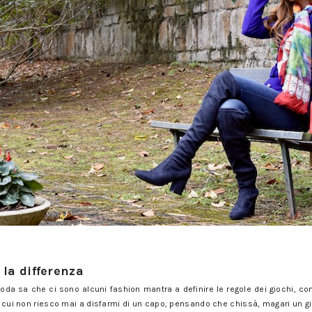
gli accessori giusti
 la differenza
oda sa che ci sono alcuni fashion mantra a definire le regole dei giochi, 
er cui non riesco mai a disfarmi di un capo, pensando che chissà, magari un g