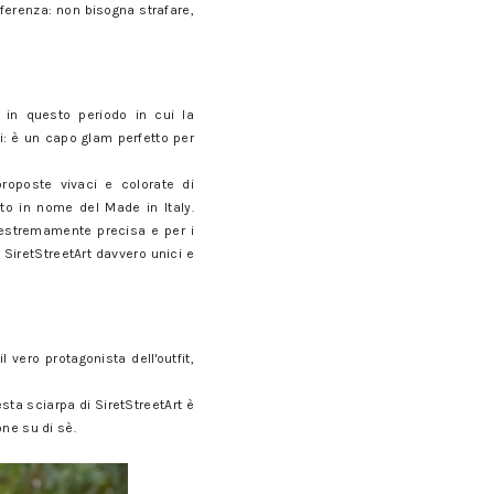
ifferenza: non bisogna strafare,
o in questo periodo in cui la
i: è un capo glam perfetto per
roposte vivaci e colorate di
lto in nome del Made in Italy.
ne estremamente precisa e per i
ni SiretStreetArt davvero unici e
l vero protagonista dell'outfit,
esta sciarpa di SiretStreetArt è
ne su di sè.