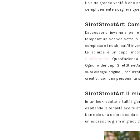
Un'altra grande verità è che so
semplicemente scegliere quelli
Come illuminare l'inverno con 
SiretStreetArt: Com
L'accessorio invernale per e
temperatura scende sotto lo z
completare i nostri outfit inver
La sciarpa è un capo import
SiretStreetArt
. Quest'azienda
Ognuno dei capi SiretStreetArt
suoi disegni originali, realizza
creativi, con una personalità 
Come illuminare l'inverno con 
SiretStreetArt Il mi
In un look adatto a tutti i gio
esaltando le tonalità scelte at
Non solo una sciarpa calda e co
un accessorio glam in grado di
Come illuminare l'inverno con 