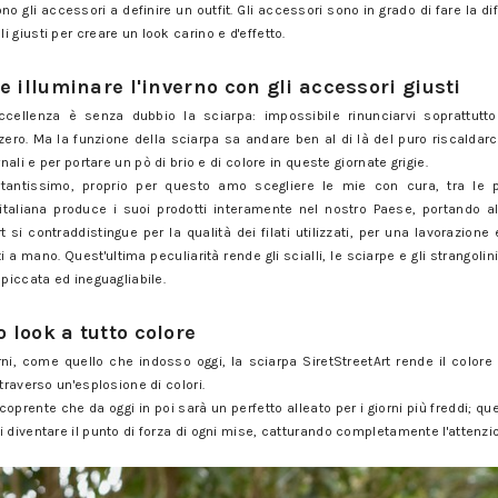
no gli accessori a definire un outfit. Gli accessori sono in grado di fare la d
 giusti per creare un look carino e d'effetto.
gli accessori giusti
e illuminare l'inverno con gli accessori giusti
ccellenza è senza dubbio la sciarpa: impossibile rinunciarvi soprattutt
ero. Ma la funzione della sciarpa sa andare ben al di là del puro riscaldarc
nali e per portare un pò di brio e di colore in queste giornate grigie.
antissimo, proprio per questo amo scegliere le mie con cura, tra le p
 italiana produce i suoi prodotti interamente nel nostro Paese, portando a
 si contraddistingue per la qualità dei filati utilizzati, per una lavorazio
ti a mano. Quest'ultima peculiarità rende gli scialli, le sciarpe e gli strangoli
spiccata ed ineguagliabile.
gli accessori giusti
o look a tutto colore
rni, come quello che indosso oggi, la sciarpa SiretStreetArt rende il colore i
traverso un'esplosione di colori.
prente che da oggi in poi sarà un perfetto alleato per i giorni più freddi; qu
 diventare il punto di forza di ogni mise, catturando completamente l'attenzio
gli accessori giusti