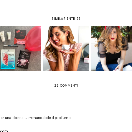
SIMILAR ENTRIES
LA MIA BEAUTY
ROUTINE POST
STYLING PERFETTO E
MYBEAUTYBOX
VACANZE, CON LA
CAPELLI SEMPRE
#NOFILTER
CREMA EFFETTO
VOLUMINOSI: ECCO L
TENSORE MASCIA
MIA ROUTINE
BRUNELLI
25 COMMENTI
r una donna ... immancabile il profumo
.com