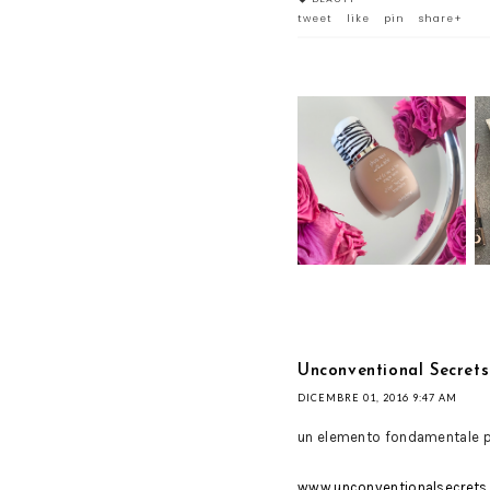
tweet
like
pin
share+
PHYTO-TEINT ULTRA
ÉCLAT DI SISLEY PARIS
Unconventional Secrets
DICEMBRE 01, 2016 9:47 AM
un elemento fondamentale pe
www.unconventionalsecrets