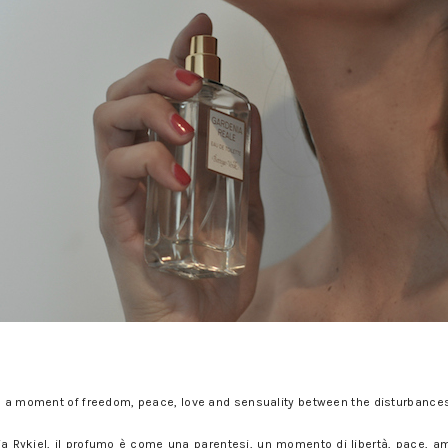
s, a moment of freedom, peace, love and sensuality between the disturbances o
 Rykiel, il profumo è come una parentesi, un momento di libertà, pace, amo