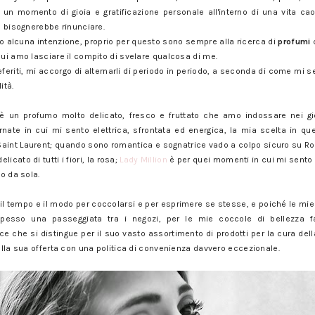
un momento di gioia e gratificazione personale all'interno di una vita cao
on bisognerebbe rinunciare.
 alcuna intenzione, proprio per questo sono sempre alla ricerca di
profumi
c
cui amo lasciare il compito di svelare qualcosa di me.
eferiti, mi accorgo di alternarli di periodo in periodo, a seconda di come mi s
ità.
è un profumo molto delicato, fresco e fruttato che amo indossare nei gio
rnate in cui mi sento elettrica, sfrontata ed energica, la mia scelta in que
int Laurent; quando sono romantica e sognatrice vado a colpo sicuro su Ro
licato di tutti i fiori, la rosa;
Lady Million
è per quei momenti in cui mi sento 
do da sola.
l tempo e il modo per coccolarsi e per esprimere se stesse, e poiché le m
esso una passeggiata tra i negozi, per le mie coccole di bellezza 
che si distingue per il suo vasto assortimento di prodotti per la cura dell
ella sua offerta con una politica di convenienza davvero eccezionale.