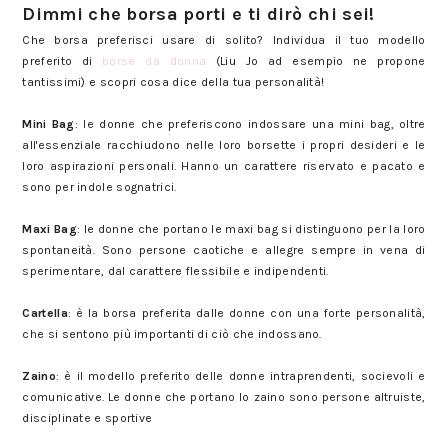
Dimmi che borsa porti e ti dirò chi sei!
Che borsa preferisci usare di solito? Individua il tuo modello
preferito di
borse da donna
(Liu Jo ad esempio ne propone
tantissimi) e scopri cosa dice della tua personalità!
Mini Bag
: le donne che preferiscono indossare una mini bag, oltre
all'essenziale racchiudono nelle loro borsette i propri desideri e le
loro aspirazioni personali. Hanno un carattere riservato e pacato e
sono per indole sognatrici.
Maxi Bag
: le donne che portano le maxi bag si distinguono per la loro
spontaneità. Sono persone caotiche e allegre sempre in vena di
sperimentare, dal carattere flessibile e indipendenti.
Cartella
: è la borsa preferita dalle donne con una forte personalità,
che si sentono più importanti di ciò che indossano.
Zaino
: è il modello preferito delle donne intraprendenti, socievoli e
comunicative. Le donne che portano lo zaino sono persone altruiste,
disciplinate e sportive