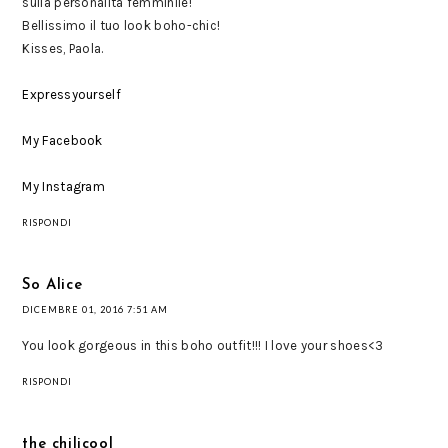
sulla personalità femminile!
Bellissimo il tuo look boho-chic!
Kisses, Paola.
Expressyourself
My Facebook
My Instagram
RISPONDI
So Alice
DICEMBRE 01, 2016 7:51 AM
You look gorgeous in this boho outfit!!! I love your shoes<3
RISPONDI
the chilicool