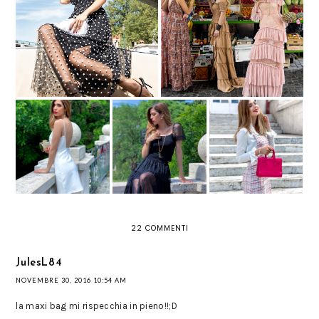
A VENEZIA CON UN ABITO
TREND ESTATE 2019: MAXI
ROMANTICO E UNA BORSA DI
DRESS A BALZE
PIUME
TUTTA LA BELLEZZA
VESTITO BIANCO
DELLA NATURA NEI
CON LA SCHIENA
TRE NUOVI LOOK
GIOIELLI NOMADIC
SCOPERTA E TANTE
PRIMAVERILI
DI
PERLE
ANMICOLLECTIONS
22 COMMENTI
JulesL84
NOVEMBRE 30, 2016 10:54 AM
la maxi bag mi rispecchia in pieno!!;D