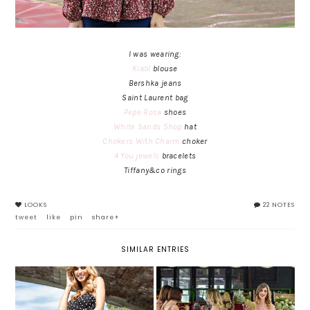
I was wearing:
Kiabì
blouse
Bershka jeans
Saint Laurent bag
Pepe Rosa
shoes
White Sands Shop
hat
Chokers With Charm
choker
4 You jewels
bracelets
Tiffany&co rings
LOOKS
22 NOTES
tweet
like
pin
share+
SIMILAR ENTRIES