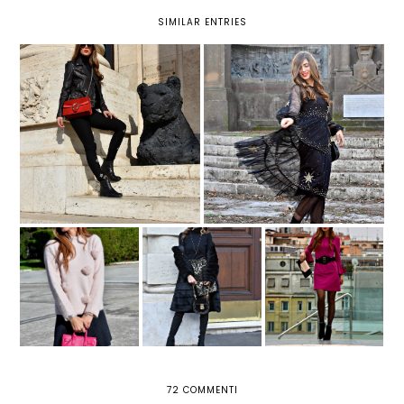
SIMILAR ENTRIES
GIFTING:4 MOTIVI PER CUI GLI
8 SUGGERIMENTI PER
INFLUENCER ACCETTANO LE
SCATTARE FOTO PERFETTE CON
COLLABORAZIONI IN CAMBIO
LO SMARTPHONE
MERCE
9 SEMPLICI
SUGGERIMENTI
INSTAGRAM:
4 LEZIONI DI VITA
CHE
CAMBIAMENTI
CHE HO IMPARATO
MIGLIORERANNO
NELLA GESTIONE
GRAZIE AL
ISTANTANEAMENTE
DEI CONTENUTI
BLOGGING
IL TUO FEED
SPONSORIZZATI
INSTAGRAM
72 COMMENTI