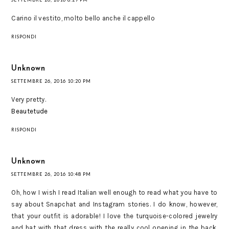
Carino il vestito, molto bello anche il cappello
RISPONDI
Unknown
SETTEMBRE 26, 2016 10:20 PM
Very pretty.
Beautetude
RISPONDI
Unknown
SETTEMBRE 26, 2016 10:48 PM
Oh, how I wish I read Italian well enough to read what you have to
say about Snapchat and Instagram stories. I do know, however,
that your outfit is adorable! I love the turquoise-colored jewelry
and hat with that dress with the really cool opening in the back.