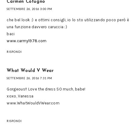
Carmen Cotugno
SETTEMBRE 26, 2016 3:00 PM
che bel look :) e ottimi consigli, io lo sto utilizzando poco però è
una funzione davvero caruccia :)
baci
www.carmy1978.com
RISPONDI
What Would V Wear
SETTEMBRE 26, 2016 7:31 PM
Gorgeous!! Love the dress SO much, babe!
xoxo, Vanessa
www.WhatWouldVWear.com
RISPONDI