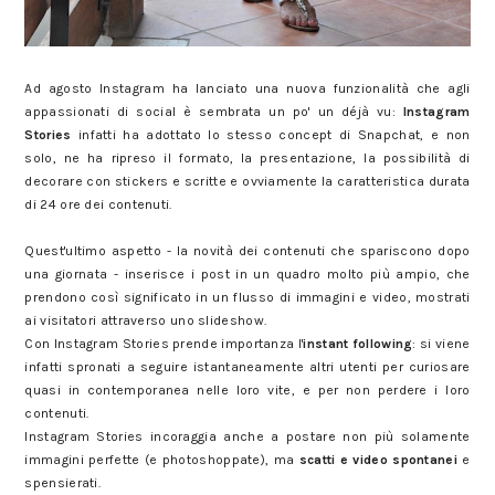
Ad agosto Instagram ha lanciato una nuova funzionalità che agli
appassionati di social è sembrata un po' un déjà vu:
Instagram
Stories
infatti ha adottato lo stesso concept di Snapchat, e non
solo, ne ha ripreso il formato, la presentazione, la possibilità di
decorare con stickers e scritte e ovviamente la caratteristica durata
di 24 ore dei contenuti.
Quest'ultimo aspetto - la novità dei contenuti che spariscono dopo
una giornata - inserisce i post in un quadro molto più ampio, che
prendono così significato in un flusso di immagini e video, mostrati
ai visitatori attraverso uno slideshow.
Con Instagram Stories prende importanza l'
instant following
: si viene
infatti spronati a seguire istantaneamente altri utenti per curiosare
quasi in contemporanea nelle loro vite, e per non perdere i loro
contenuti.
Instagram Stories incoraggia anche a postare non più solamente
immagini perfette (e photoshoppate), ma
scatti e video spontanei
e
spensierati.