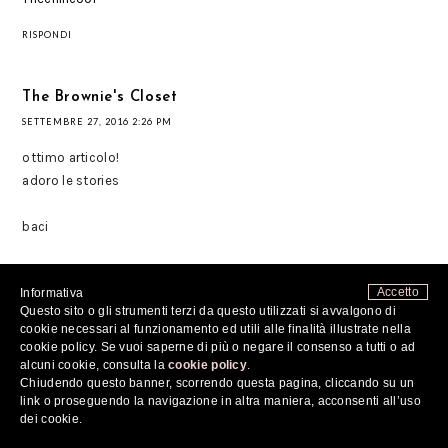
RISPONDI
The Brownie's Closet
SETTEMBRE 27, 2016 2:26 PM
ottimo articolo!
adoro le stories
baci
http://browniescloset.blogspot.it/2016/09/un-classico-
Accetto
Informativa
deleganza-tubino-nero.html
Questo sito o gli strumenti terzi da questo utilizzati si avvalgono di
cookie necessari al funzionamento ed utili alle finalità illustrate nella
RISPONDI
cookie policy. Se vuoi saperne di più o negare il consenso a tutti o ad
alcuni cookie, consulta la
cookie policy
.
Chiudendo questo banner, scorrendo questa pagina, cliccando su un
Unknown
link o proseguendo la navigazione in altra maniera, acconsenti all’uso
dei cookie.
SETTEMBRE 27, 2016 2:52 PM