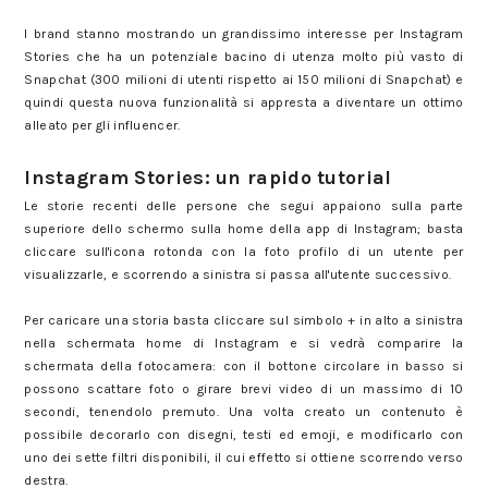
I brand stanno mostrando un grandissimo interesse per Instagram
Stories che ha un potenziale bacino di utenza molto più vasto di
Snapchat (300 milioni di utenti rispetto ai 150 milioni di Snapchat) e
quindi questa nuova funzionalità si appresta a diventare un ottimo
alleato per gli influencer.
Instagram Stories: un rapido tutorial
Le storie recenti delle persone che segui appaiono sulla parte
superiore dello schermo sulla home della app di Instagram; basta
cliccare sull'icona rotonda con la foto profilo di un utente per
visualizzarle, e scorrendo a sinistra si passa all'utente successivo.
Per caricare una storia basta cliccare sul simbolo + in alto a sinistra
nella schermata home di Instagram e si vedrà comparire la
schermata della fotocamera: con il bottone circolare in basso si
possono scattare foto o girare brevi video di un massimo di 10
secondi, tenendolo premuto. Una volta creato un contenuto è
possibile decorarlo con disegni, testi ed emoji, e modificarlo con
uno dei sette filtri disponibili, il cui effetto si ottiene scorrendo verso
destra.