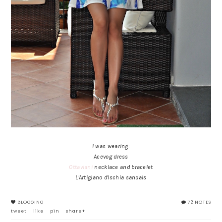
I was wearing:
Acevog dress
Ottaviani
necklace and bracelet
L'Artigiano d'Ischia sandals
BLOGGING
72 NOTES
tweet
like
pin
share+