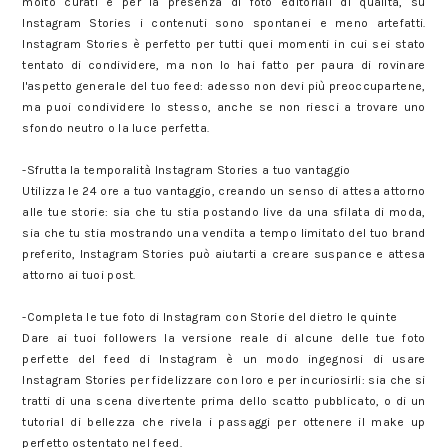
molto curati e per la presenza di foto editoriali di qualità, su
Instagram Stories i contenuti sono spontanei e meno artefatti.
Instagram Stories è perfetto per tutti quei momenti in cui sei stato
tentato di condividere, ma non lo hai fatto per paura di rovinare
l'aspetto generale del tuo feed: adesso non devi più preoccupartene,
ma puoi condividere lo stesso, anche se non riesci a trovare uno
sfondo neutro o la luce perfetta.
-Sfrutta la temporalità Instagram Stories a tuo vantaggio
Utilizza le 24 ore a tuo vantaggio, creando un senso di attesa attorno
alle tue storie: sia che tu stia postando live da una sfilata di moda,
sia che tu stia mostrando una vendita a tempo limitato del tuo brand
preferito, Instagram Stories può aiutarti a creare suspance e attesa
attorno ai tuoi post.
-Completa le tue foto di Instagram con Storie del dietro le quinte
Dare ai tuoi followers la versione reale di alcune delle tue foto
perfette del feed di Instagram è un modo ingegnosi di usare
Instagram Stories per fidelizzare con loro e per incuriosirli: sia che si
tratti di una scena divertente prima dello scatto pubblicato, o di un
tutorial di bellezza che rivela i passaggi per ottenere il make up
perfetto ostentato nel feed.