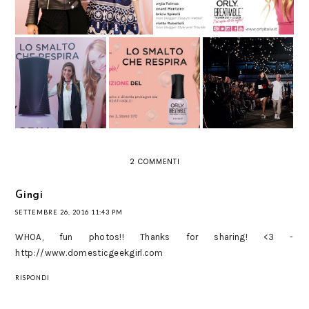
NYFW: TOMMY
ORLY BREATHABLE:
ORLY BREATHABLE:
HILFIGER PORTA IN
LA MIA
IL PRIMO
PASSERELLA LA
ESPERIENZA AD
TRATTAMENTO +
COLLEZIONE
AESTETICA A
COLORE
CREATA CON GIGI
NAPOLI
PROFESSIONALE
HADID
2 COMMENTI
Gingi
SETTEMBRE 26, 2016 11:43 PM
WHOA, fun photos!! Thanks for sharing! <3 -
http://www.domesticgeekgirl.com
RISPONDI