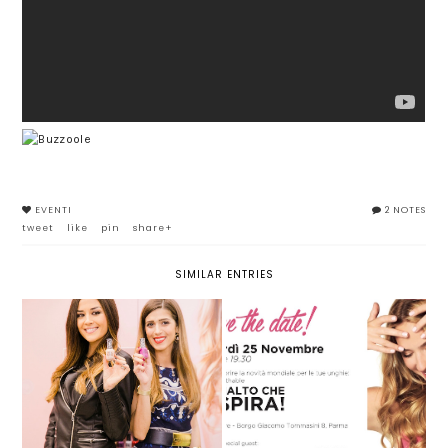
EVENTI
2 NOTES
tweet
like
pin
share+
SIMILAR ENTRIES
VI ASPETTO A PARMA PER
EVENTO ORLY BREATHABLE A
SCOPRIRE INSIEME ORLY
PARMA
BREATHABLE