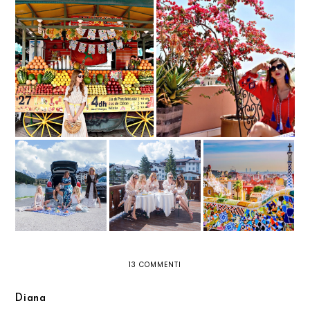
RIGHE BIANCHE E MARRONI
ALLA SCOPERTA DI
NELLA COLORATISSIMA
MARRAKECH: LA BELLEZZA
MARRAKECH
DELLA MEDINA
ALLA SCOPERTA DI
CORTINA
SHOPPING MODA:
CORTINA CON UNA
D'AMPEZZO: DOVE
ALL’ESTERO È PIÙ
JEEP COMPASS E
DORMIRE E COSA
DIVERTENTE
UNA 500X
FARE
13 COMMENTI
Diana