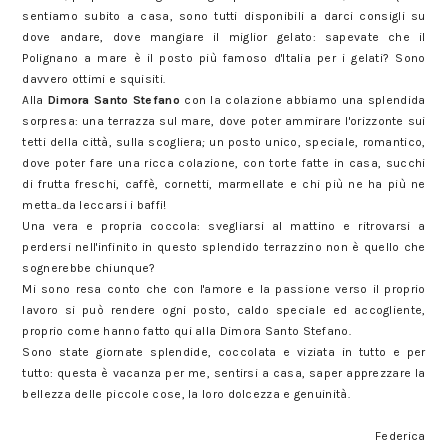
sentiamo subito a casa, sono tutti disponibili a darci consigli su
dove andare, dove mangiare il miglior gelato: sapevate che il
Polignano a mare è il posto più famoso d'Italia per i gelati? Sono
davvero ottimi e squisiti.
Alla
Dimora Santo Stefano
con la colazione abbiamo una splendida
sorpresa: una terrazza sul mare, dove poter ammirare l'orizzonte sui
tetti della città, sulla scogliera; un posto unico, speciale, romantico,
dove poter fare una ricca colazione, con torte fatte in casa, succhi
di frutta freschi, caffè, cornetti, marmellate e chi più ne ha più ne
metta..da leccarsi i baffi!
Una vera e propria coccola: svegliarsi al mattino e ritrovarsi a
perdersi nell'infinito in questo splendido terrazzino non è quello che
sognerebbe chiunque?
Mi sono resa conto che con l'amore e la passione verso il proprio
lavoro si può rendere ogni posto, caldo speciale ed accogliente,
proprio come hanno fatto qui alla Dimora Santo Stefano.
Sono state giornate splendide, coccolata e viziata in tutto e per
tutto: questa è vacanza per me, sentirsi a casa, saper apprezzare la
bellezza delle piccole cose, la loro dolcezza e genuinità.
Federica