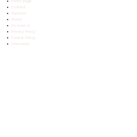
Home page
Contact
Sponsor
About
As seen in
Privacy Policy
Cookie Policy
Interviews