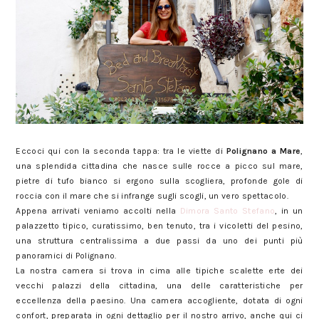
La Dimora Santo Stefano a Polignano a Mare in Puglia.
Eccoci qui con la seconda tappa: tra le viette di
Polignano a Mare
,
una splendida cittadina che nasce sulle rocce a picco sul mare,
pietre di tufo bianco si ergono sulla scogliera, profonde gole di
roccia con il mare che si infrange sugli scogli, un vero spettacolo.
Appena arrivati veniamo accolti nella
Dimora Santo Stefano
, in un
palazzetto tipico, curatissimo, ben tenuto, tra i vicoletti del pesino,
una struttura centralissima a due passi da uno dei punti più
panoramici di Polignano.
La nostra camera si trova in cima alle tipiche scalette erte dei
vecchi palazzi della cittadina, una delle caratteristiche per
eccellenza della paesino. Una camera accogliente, dotata di ogni
confort, preparata in ogni dettaglio per il nostro arrivo, anche qui ci