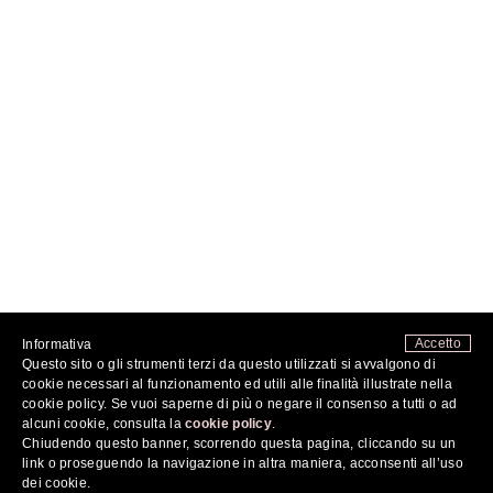
Accetto
Informativa
Questo sito o gli strumenti terzi da questo utilizzati si avvalgono di
FOLLOW ME
cookie necessari al funzionamento ed utili alle finalità illustrate nella
cookie policy. Se vuoi saperne di più o negare il consenso a tutti o ad
alcuni cookie, consulta la
cookie policy
.
Chiudendo questo banner, scorrendo questa pagina, cliccando su un
2026 ©
COSA MI METTO???
DI FABRIZIA SPINELLI - TUTTI I DIRITTI RISERVATI - P.IVA
07676731214
link o proseguendo la navigazione in altra maniera, acconsenti all’uso
PRIVACY POLICY
|
COOKIE POLICY
dei cookie.