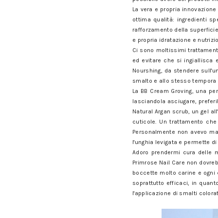
La vera e propria innovazione 
ottima qualità: ingredienti s
rafforzamento della superficie
e propria idratazione e nutrizi
Ci sono moltissimi trattamenti
ed evitare che si ingiallisc
Nourshing, da stendere sull'u
smalto e allo stesso tempora 
La BB Cream Groving, una per
lasciandola asciugare, preferi
Natural Argan scrub, un gel al
cuticole. Un trattamento che 
Personalmente non avevo mai 
l'unghia levigata e permette d
Adoro prendermi cura delle mi
Primrose Nail Care non dovre
boccette molto carine e ogni 
soprattutto efficaci, in quan
l'applicazione di smalti colora