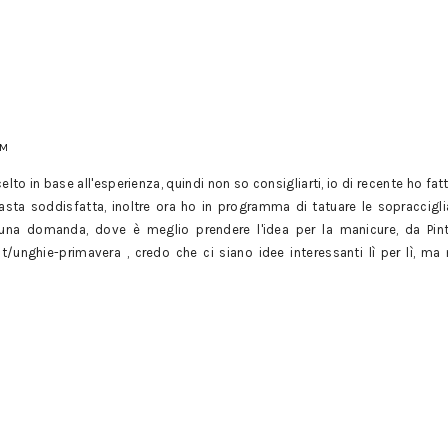
PM
lto in base all'esperienza, quindi non so consigliarti, io di recente ho fatt
asta soddisfatta, inoltre ora ho in programma di tatuare le sopraccigl
 una domanda, dove è meglio prendere l'idea per la manicure, da Pi
.it/unghie-primavera , credo che ci siano idee interessanti lì per lì, m