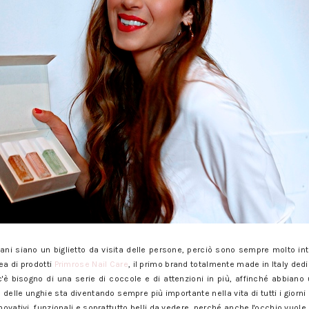
 siano un biglietto da visita delle persone, perciò sono sempre molto inte
ea di prodotti
Primrose Nail Care
, il primo brand totalmente made in Italy dedi
'è bisogno di una serie di coccole e di attenzioni in più, affinché abbiano 
ra delle unghie sta diventando sempre più importante nella vita di tutti i giorn
novativi, funzionali e soprattutto belli da vedere, perché anche l'occhio vuole 