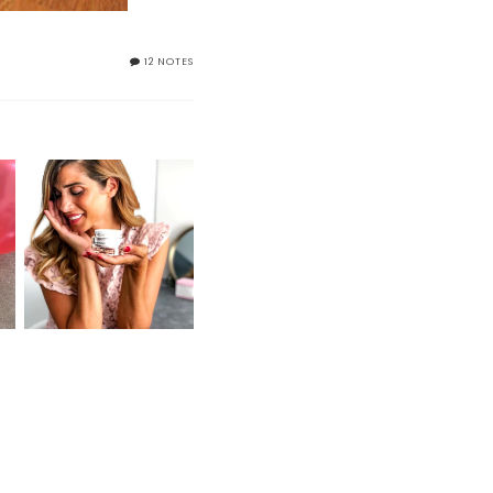
12 NOTES
LA MIA BEAUTY
ROUTINE POST
VACANZE, CON LA
CREMA EFFETTO
TENSORE MASCIA
BRUNELLI