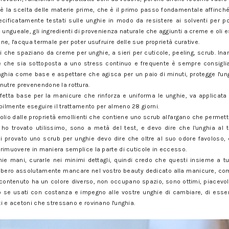
è la scelta delle materie prime, che è il primo passo fondamentale affinché i
pecificatamente testati sulle unghie in modo da resistere ai solventi per p
 ungueale, gli ingredienti di provenienza naturale che aggiunti a creme e oli
one, l'acqua termale per poter usufruire delle sue proprietà curative.
 che spaziano da creme per unghie, a sieri per cuticole, peeling, scrub. Inan
a e che sia sottoposta a uno stress continuo e frequente è sempre consigli
nghia come base e aspettare che agisca per un paio di minuti, protegge l'un
nutre prevenendone la rottura.
fetta base per la manicure che rinforza e uniforma le unghie, va applicata
bilmente eseguire il trattamento per almeno 28 giorni.
l'olio dalle proprietà emollienti che contiene uno scrub all'argano che permet
ho trovato utilissimo, sono a metà del test, e devo dire che l'unghia al ta
provato uno scrub per unghie devo dire che oltre al suo odore favoloso,
i rimuovere in maniera semplice la parte di cuticole in eccesso.
e mani, curarle nei minimi dettagli, quindi credo che questi insieme a tutti 
bbero assolutamente mancare nel vostro beauty dedicato alla manicure, com
contenuto ha un colore diverso, non occupano spazio, sono ottimi, piacevoli
to se usati con costanza e impegno alle vostre unghie di cambiare, di essere
ti e acetoni che stressano e rovinano l'unghia.