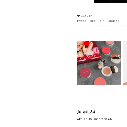
BEAUTY
tweet
like
pin
share+
JOLI BLUSH: I NUOVI
BLUSH ULTRA
PIGMENTATI DI
CLARINS
JulesL84
APRILE 10, 2016 9:08 AM