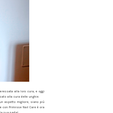
ressata alla loro cura, e oggi
cato alla cura delle unghie.
un aspetto migliore, siano più
i e con Primrose Nail Care è ora
la sua parte!