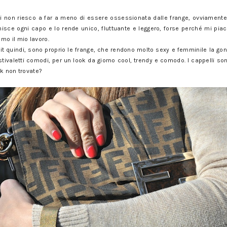
 non riesco a far a meno di essere ossessionata dalle frange, ovviamente 
sce ogni capo e lo rende unico, fluttuante e leggero, forse perché mi piac
mo il mio lavoro.
fit quindi, sono proprio le frange, che rendono molto sexy e femminile la g
 stivaletti comodi, per un look da giorno cool, trendy e comodo. I cappelli s
ok non trovate?