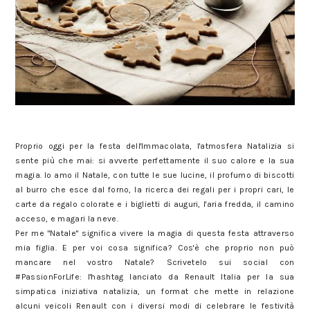
Proprio oggi per la festa dell'Immacolata, l'atmosfera Natalizia si
sente più che mai: si avverte perfettamente il suo calore e la sua
magia. Io amo il Natale, con tutte le sue lucine, il profumo di biscotti
al burro che esce dal forno, la ricerca dei regali per i propri cari, le
carte da regalo colorate e i biglietti di auguri, l'aria fredda, il camino
acceso, e magari la neve.
Per me "Natale" significa vivere la magia di questa festa attraverso
mia figlia. E per voi cosa significa? Cos'è che proprio non può
mancare nel vostro Natale? Scrivetelo sui social con
#PassionForLife: l'hashtag lanciato da Renault Italia per la sua
simpatica iniziativa natalizia, un format che mette in relazione
alcuni veicoli Renault con i diversi modi di celebrare le festività