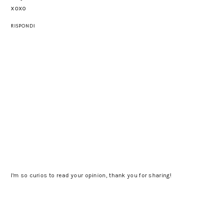
xoxo
RISPONDI
I'm so curios to read your opinion, thank you for sharing!