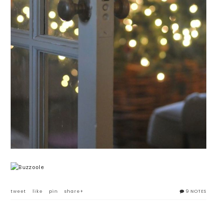
tweet
like
pin
share+
9 NOTES