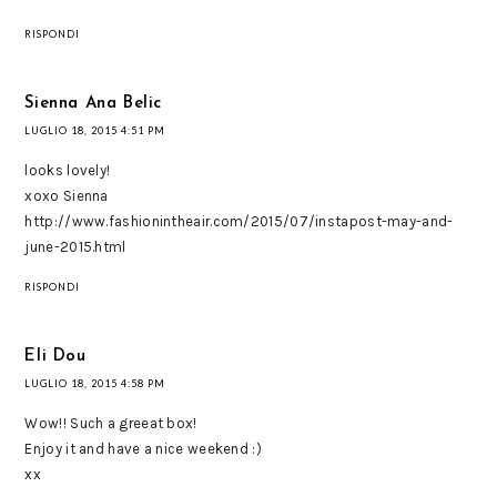
RISPONDI
Sienna Ana Belic
LUGLIO 18, 2015 4:51 PM
looks lovely!
xoxo Sienna
http://www.fashionintheair.com/2015/07/instapost-may-and-
june-2015.html
RISPONDI
Eli Dou
LUGLIO 18, 2015 4:58 PM
Wow!! Such a greeat box!
Enjoy it and have a nice weekend :)
xx