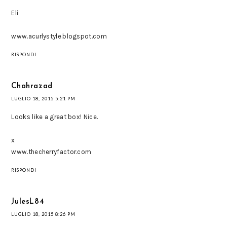
Eli
www.acurlystyle.blogspot.com
RISPONDI
Chahrazad
LUGLIO 18, 2015 5:21 PM
Looks like a great box! Nice.
x
www.thecherryfactor.com
RISPONDI
JulesL84
LUGLIO 18, 2015 8:26 PM