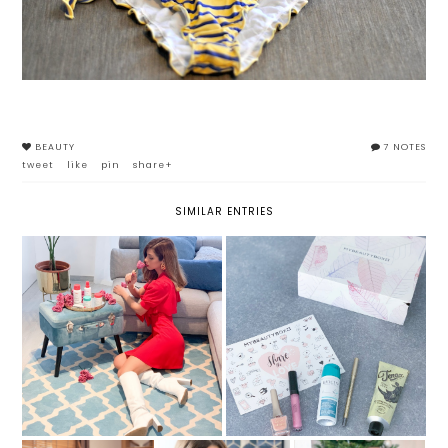
BEAUTY
7 NOTES
tweet
like
pin
share+
SIMILAR ENTRIES
MY CLARINS: IL NUOVO GESTO
MYBEAUTYBOX - SHARE THE
HEALTY PER LA TUA BEAUTY
LOVE
ROUTINE