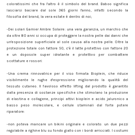
coloratissimi che fra l'altro è il simbolo del brand. Baboo significa
lasciarsi baciare dal sole 365 giorni l'anno, infatti secondo la
filosofia del brand, la vera estate è dentro di noi;
-Dei solari Garnier Ambre Solaire: una vera garanzia, un marchio che
da oltre 80 anni si occupa di proteggere la nostra pelle dai danni che
un'esposizione superficiale al sole causa alla nostra pelle. Oltre la
protezione totale con fattore 50, c'è il latte protettivo con fattore 20
e un doposole super idratante e protettivo per combattere
scottature e rossori:
-Una crema rinnovatrice per il viso firmata Bioplein, che riduce
visibilmente le rughe d'espressione migliorando la qualità del
tessuto cutaneo. Il favoloso effetto lifting dal prodotto è garantito
dalla presenza di sostanze specifiche che stimolano la produzione
di elastina e collagene, principi attivi bioplein e acido jaluronico a
basso peso molecolare, e cellule staminali dal forte potere
riparatore:
-non poteva mancare un bikini originale e colorato: un due pezzi
regolabile a righine blu su fondo giallo con i bordi arricciati. I costumi