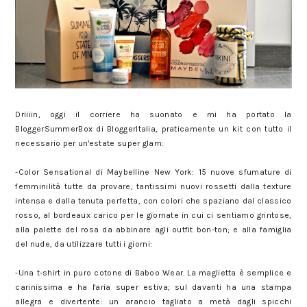
Driiiin, oggi il corriere ha suonato e mi ha portato la
BloggerSummerBox di BloggerItalia, praticamente un kit con tutto il
necessario per un'estate super glam:
-Color Sensational di Maybelline New York: 15 nuove sfumature di
femminilità tutte da provare; tantissimi nuovi rossetti dalla texture
intensa e dalla tenuta perfetta, con colori che spaziano dal classico
rosso, al bordeaux carico per le giornate in cui ci sentiamo grintose,
alla palette del rosa da abbinare agli outfit bon-ton; e alla famiglia
del nude, da utilizzare tutti i giorni:
-Una t-shirt in puro cotone di Baboo Wear. La maglietta è semplice e
carinissima e ha l'aria super estiva; sul davanti ha una stampa
allegra e divertente: un arancio tagliato a metà dagli spicchi