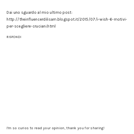
Dai uno sguardo al mio ultimo post:
http://theinfluencerdilisam.blogspot.it/2015/07/i-wish-6-motivi-
per-scegliere-cruciani.html
RISPONDI
I'm so curios to read your opinion, thank you for sharing!