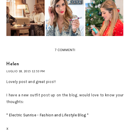
#ONLYINPTUJ :
MARIONNAUD
VENITE IN
LOVES IOMA 3
CLARINS - PORE
VACANZA CON ME
RENEW SUBLIME
CONTROL
ALLE TERME PTUJ
STICK 2 IN 1
7 COMMENTI
Helen
LUGLIO 18, 2015 12:53 PM
Lovely post and great pics!!
I have a new outfit post up on the blog, would love to know your
thoughts:
* Electric Sunrise - Fashion and Lifestyle Blog *
x