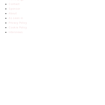
Contact
Sponsor
About
As seen in
Privacy Policy
Cookie Policy
Interviews