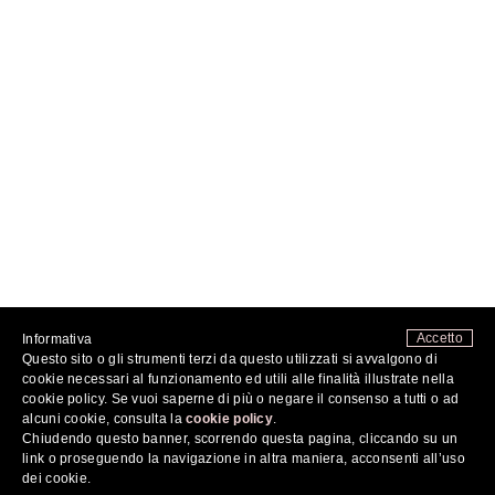
Accetto
Informativa
Questo sito o gli strumenti terzi da questo utilizzati si avvalgono di
FOLLOW ME
cookie necessari al funzionamento ed utili alle finalità illustrate nella
cookie policy. Se vuoi saperne di più o negare il consenso a tutti o ad
alcuni cookie, consulta la
cookie policy
.
Chiudendo questo banner, scorrendo questa pagina, cliccando su un
2026 ©
COSA MI METTO???
DI FABRIZIA SPINELLI - TUTTI I DIRITTI RISERVATI - P.IVA
07676731214
link o proseguendo la navigazione in altra maniera, acconsenti all’uso
PRIVACY POLICY
|
COOKIE POLICY
dei cookie.