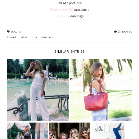
H&M sport bra
Diadora N9000
sneakers
Brosway
earrings
LOOKS
21 NOTES
tweet
like
pin
share+
SIMILAR ENTRIES
TUTA ELEGANTE BIANCA: LA
BAGINNING REVIEW: BORSA
MIA JUMPSUIT CON TOP IN
DA GIORNO ROSSA CON
PIZZO
BORCHIE
OCCHIALI A FORMA
QUARANTENA:
LITTLE BLACK