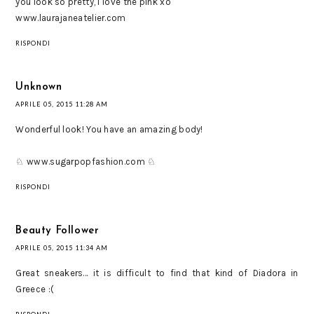
you look so pretty, I love the pink xo
www.laurajaneatelier.com
RISPONDI
Unknown
APRILE 05, 2015 11:28 AM
Wonderful look! You have an amazing body!
♘ www.sugarpopfashion.com ♘
RISPONDI
Beauty Follower
APRILE 05, 2015 11:34 AM
Great sneakers... it is difficult to find that kind of Diadora in
Greece :(