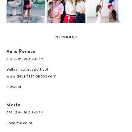
DI CUORE? E'
OUTFIT SPORTIVO
DRESS: ODE AL
AMORE A PRIMA
PER ALLENARSI A
TUBINO NERO
VISTA!
CASA
21 COMMENTI
Anna Pernice
APRILE 04, 2015 9:31 AM
Bella in outfit sportivo!
www.travelfashiontips.com
RISPONDI
Marta
APRILE 04, 2015 9:42 AM
Love the color!