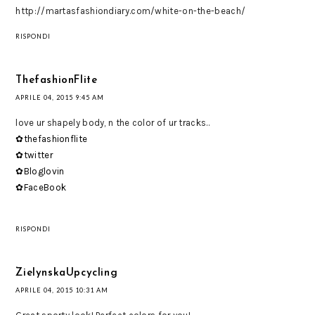
http://martasfashiondiary.com/white-on-the-beach/
RISPONDI
ThefashionFlite
APRILE 04, 2015 9:45 AM
love ur shapely body, n the color of ur tracks..
✿thefashionflite
✿twitter
✿Bloglovin
✿FaceBook
RISPONDI
ZielynskaUpcycling
APRILE 04, 2015 10:31 AM