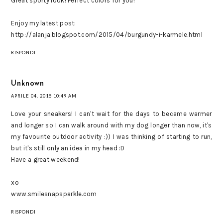
Great sporty look! Perfect colors for you!
Enjoy my latest post:
http://alanja.blogspot.com/2015/04/burgundy-i-karmele.html
RISPONDI
Unknown
APRILE 04, 2015 10:49 AM
Love your sneakers! I can't wait for the days to became warmer
and longer so I can walk around with my dog longer than now, it's
my favourite outdoor activity :)) I was thinking of starting to run,
but it's still only an idea in my head :D
Have a great weekend!
xo
www.smilesnapsparkle.com
RISPONDI