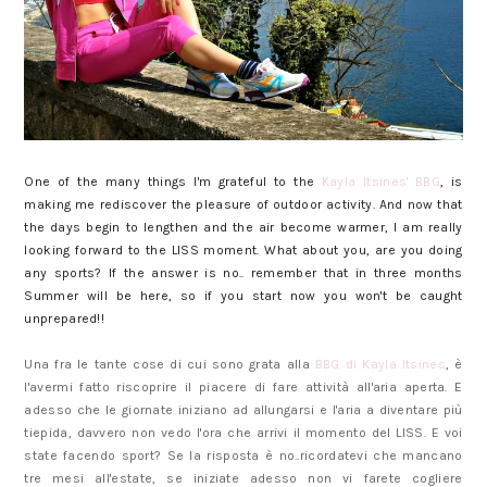
One of the many things I'm grateful to the
Kayla Itsines' BBG
, is
making me rediscover the pleasure of outdoor activity. And now that
the days begin to lengthen and the air become warmer, I am really
looking forward to the LISS moment. What about you, are you doing
any sports? If the answer is no.. remember that in three months
Summer will be here, so if you start now you won't be caught
unprepared!!
Una fra le tante cose di cui sono grata alla
BBG di Kayla Itsines
, è
l'avermi fatto riscoprire il piacere di fare attività all'aria aperta. E
adesso che le giornate iniziano ad allungarsi e l'aria a diventare più
tiepida, davvero non vedo l'ora che arrivi il momento del LISS. E voi
state facendo sport? Se la risposta è no..ricordatevi che mancano
tre mesi all'estate, se iniziate adesso non vi farete cogliere