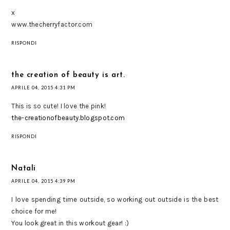
x
www.thecherryfactor.com
RISPONDI
the creation of beauty is art.
APRILE 04, 2015 4:31 PM
This is so cute! I love the pink!
the-creationofbeauty.blogspot.com
RISPONDI
Natali
APRILE 04, 2015 4:39 PM
I love spending time outside, so working out outside is the best
choice for me!
You look great in this workout gear! :)