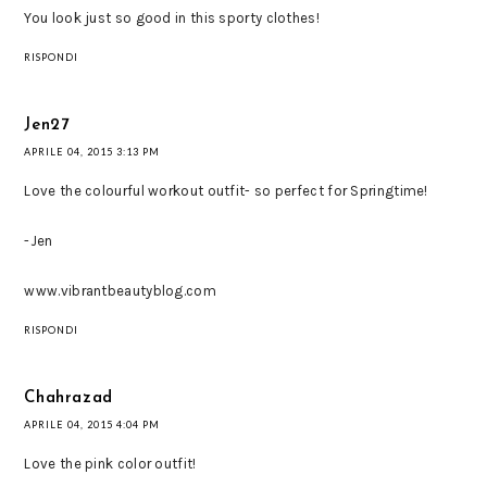
You look just so good in this sporty clothes!
RISPONDI
Jen27
APRILE 04, 2015 3:13 PM
Love the colourful workout outfit- so perfect for Springtime!
-Jen
www.vibrantbeautyblog.com
RISPONDI
Chahrazad
APRILE 04, 2015 4:04 PM
Love the pink color outfit!