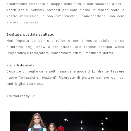
smartphone con tanto di mappa della città, e con l'accesso a tutti i
vostri social network preferiti per comunicare in tempo reale le
vostre impressioni; e non dimenticate il caricabatteria, una vera
ancora di salvezza.
Scattate, scattate scattate.
Non importa se con una reflex o con il vostro telefonino, se
all'interno degli show o per strada: alla London Fashion Week
l'imperativo è fotografare, immortalare attimi, imprimere dettagli.
Biglietti da visita.
Cosa c'è di meglio della settimana della moda di Londra per tessere
nuove fantastiche relazioni? Ricordate di portare sempre con voi
tanti biglietti da visita.
Are you ready???