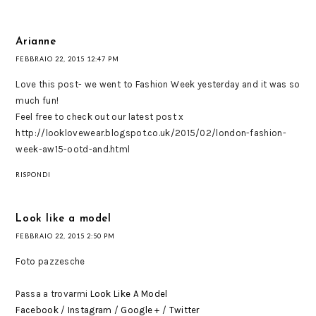
Arianne
FEBBRAIO 22, 2015 12:47 PM
Love this post- we went to Fashion Week yesterday and it was so
much fun!
Feel free to check out our latest post x
http://looklovewear.blogspot.co.uk/2015/02/london-fashion-
week-aw15-ootd-and.html
RISPONDI
Look like a model
FEBBRAIO 22, 2015 2:50 PM
Foto pazzesche
Passa a trovarmi
Look Like A Model
Facebook
/
Instagram
/
Google +
/
Twitter