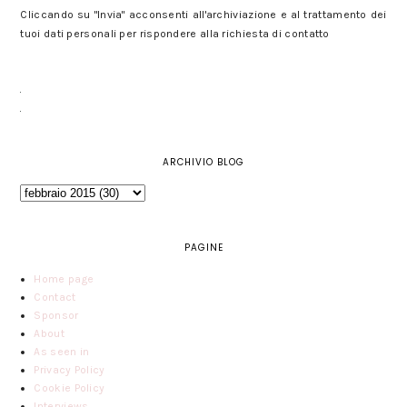
Cliccando su "Invia" acconsenti all'archiviazione e al trattamento dei
tuoi dati personali per rispondere alla richiesta di contatto
ARCHIVIO BLOG
PAGINE
Home page
Contact
Sponsor
About
As seen in
Privacy Policy
Cookie Policy
Interviews