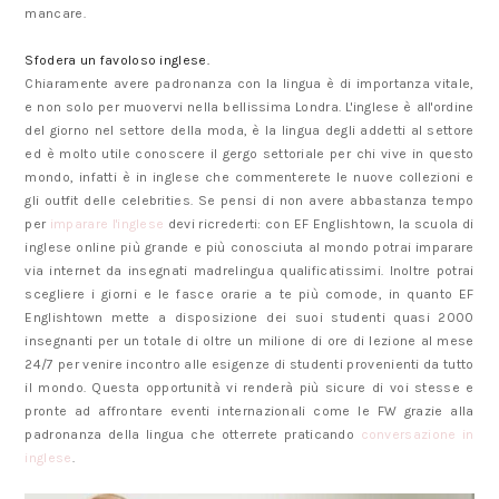
mancare.
Sfodera un favoloso inglese.
Chiaramente avere padronanza con la lingua è di importanza vitale,
e non solo per muovervi nella bellissima Londra. L'inglese è all'ordine
del giorno nel settore della moda, è la lingua degli addetti al settore
ed è molto utile conoscere il gergo settoriale per chi vive in questo
mondo, infatti è in inglese che commenterete le nuove collezioni e
gli outfit delle celebrities. Se pensi di non avere abbastanza tempo
per
imparare l'inglese
devi ricrederti: con EF Englishtown, la scuola di
inglese online più grande e più conosciuta al mondo potrai imparare
via internet da insegnati madrelingua qualificatissimi. Inoltre potrai
scegliere i giorni e le fasce orarie a te più comode, in quanto EF
Englishtown mette a disposizione dei suoi studenti quasi 2000
insegnanti per un totale di oltre un milione di ore di lezione al mese
24/7 per venire incontro alle esigenze di studenti provenienti da tutto
il mondo. Questa opportunità vi renderà più sicure di voi stesse e
pronte ad affrontare eventi internazionali come le FW grazie alla
padronanza della lingua che otterrete praticando
conversazione in
inglese
.