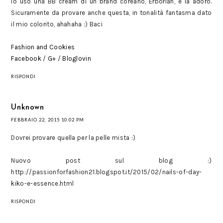
Io uso una BB cream di un brand coreano, Erborian, e la adoro.
Sicuramente da provare anche questa, in tonalità fantasma dato
il mio colorito, ahahaha :) Baci
Fashion and Cookies
Facebook
/
G+
/
Bloglovin
RISPONDI
Unknown
FEBBRAIO 22, 2015 10:02 PM
Dovrei provare quella per la pelle mista :)
Nuovo post sul blog :)
http://passionforfashion21.blogspot.it/2015/02/nails-of-day-
kiko-e-essence.html
RISPONDI