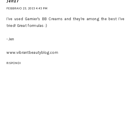
Jen27
FEBBRAIO 23, 2015 4:45 PM
I've used Garnier's BB Creams and they're among the best I've
tried! Great formulas :)
-Jen
www.vibrantbeautyblog.com
RISPONDI