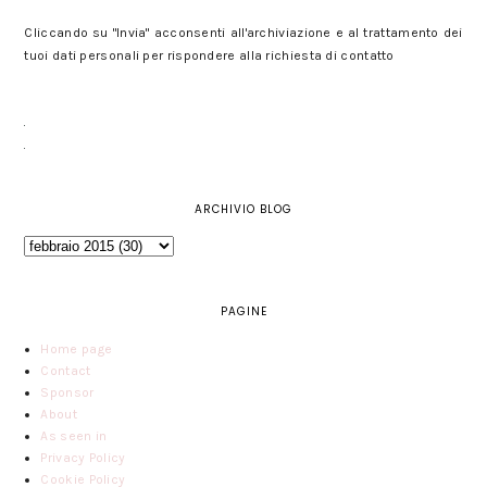
Cliccando su "Invia" acconsenti all'archiviazione e al trattamento dei
tuoi dati personali per rispondere alla richiesta di contatto
ARCHIVIO BLOG
PAGINE
Home page
Contact
Sponsor
About
As seen in
Privacy Policy
Cookie Policy