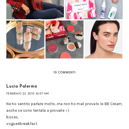
EVERLASTING
YOUTH FLUID DI
JOLI BLUSH: I
MASCHERA
CLARINS: UN
NUOVI BLUSH
ALL’ACIDO
CONCENTRATO DI
ULTRA PIGMENTATI
IALURONICO:
LUMINOSITÀ E
DI CLARINS
QUALE SCEGLIERE
GIOVINEZZA
19 COMMENTI
Lucia Palermo
FEBBRAIO 22, 2015 10:07 AM
Ne ho sentito parlare molto...ma non ho mail provato le BB Cream,
anche se sono tentata a provarle =)
kisses,
vogue4breakfast