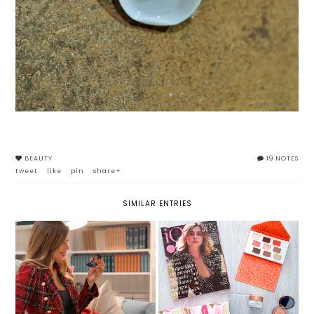
BEAUTY
19 NOTES
tweet
like
pin
share+
SIMILAR ENTRIES
LES PHYTO-OMBRES DI SISLEY:
MYBEAUTYBOX: WOW BOX BY
OMBRETTI LUMINOSI A LUNGA
VEEPEE
TENUTA