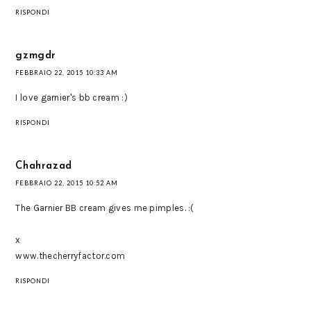
RISPONDI
gzmgdr
FEBBRAIO 22, 2015 10:33 AM
I love garnier's bb cream :)
RISPONDI
Chahrazad
FEBBRAIO 22, 2015 10:52 AM
The Garnier BB cream gives me pimples. :(
x
www.thecherryfactor.com
RISPONDI