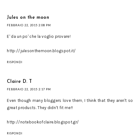
Jules on the moon
FEBBRAIO 22, 2015 2:08 PM
E' da un po' che la voglio provare!
http://julesonthemoon.blogspot.it/
RISPONDI
Claire D. T
FEBBRAIO 22, 2015 2:17 PM
Even though many bloggers love them, I think that they aren't so
great products. They didn't fit me!!
http://notebookofclaire.blogspot.gr/
RISPONDI