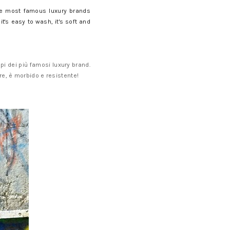
he most famous luxury brands
it's easy to wash, it's soft and
api dei più famosi luxury brand.
are, è morbido e resistente!