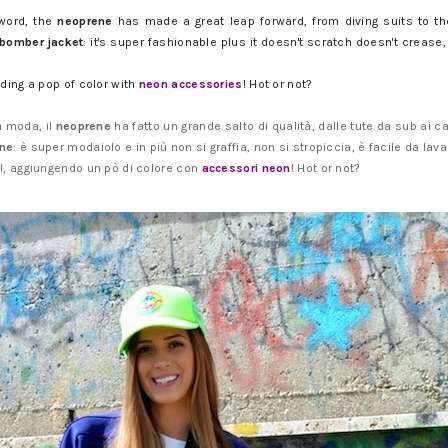
 word, the
neoprene
has made a great leap forward, from diving suits to t
bomber jacket
: it's super fashionable plus it doesn't scratch doesn't crease, 
dding a pop of color with
neon accessories
! Hot or not?
a moda, il
neoprene
ha fatto un grande salto di qualità, dalle tute da sub ai c
ene
: è super modaiolo e in più non si graffia, non si stropiccia, è facile da lav
al, aggiungendo un pò di colore con
accessori neon
! Hot or not?