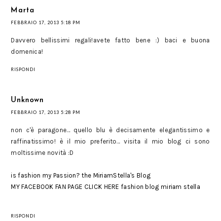
Marta
FEBBRAIO 17, 2013 5:18 PM
Davvero bellissimi regali!avete fatto bene :) baci e buona
domenica!
RISPONDI
Unknown
FEBBRAIO 17, 2013 5:28 PM
non c'è paragone... quello blu è decisamente elegantissimo e
raffinatissimo! è il mio preferito... visita il mio blog ci sono
moltissime novità :D
is fashion my Passion? the MiriamStella's Blog
MY FACEBOOK FAN PAGE CLICK HERE
fashion blog miriam stella
RISPONDI