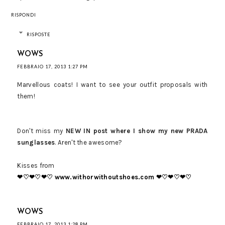
RISPONDI
RISPOSTE
WOWS
FEBBRAIO 17, 2013 1:27 PM
Marvellous coats! I want to see your outfit proposals with
them!
Don't miss my
NEW IN post where I show my new PRADA
sunglasses
. Aren't the awesome?
Kisses from
❤♡❤♡❤♡ www.withorwithoutshoes.com ❤♡❤♡❤♡
WOWS
FEBBRAIO 17, 2013 1:28 PM