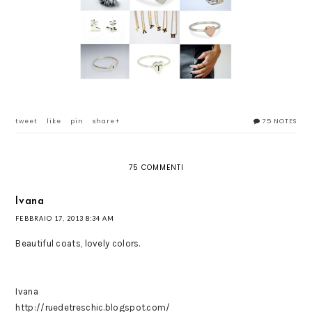
tweet
like
pin
share+
75 NOTES
75 COMMENTI
Ivana
FEBBRAIO 17, 2013 8:34 AM
Beautiful coats, lovely colors.
Ivana
http://ruedetreschic.blogspot.com/