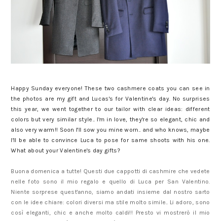
Happy Sunday everyone! These two cashmere coats you can see in
the photos are my gift and Lucas's for Valentine's day. No surprises
this year, we went together to our tailor with clear ideas: different
colors but very similar style.. I'm in love, they're so elegant, chic and
also very warm!! Soon I'll sow you mine worn.. and who knows, maybe
I'll be able to convince Luca to pose for same shoots with his one.
What about your Valentine's day gifts?
Buona domenica a tutte! Questi due cappotti di cashmire che vedete
nelle foto sono il mio regalo e quello di Luca per San Valentino.
Niente sorprese quest'anno, siamo andati insieme dal nostro sarto
con le idee chiare: colori diversi ma stile molto simile.. Li adoro, sono
così eleganti, chic e anche molto caldi!! Presto vi mostrerò il mio