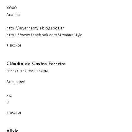
XOXO
Arianna
http://aryannastyle.blogspot.it/
https://www.facebook.com/AryannaStyle
RISPONDI
Cláudia de Castro Ferreira
FEBBRAIO 17, 2013 1:32 PM
So classy!
xx,
C
RISPONDI
Alixia