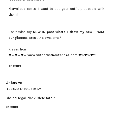
Marvellous coats! I want to see your outfit proposals with
them!
Don't miss my
NEW IN post where I show my new PRADA
sunglasses
. Aren't the awesome?
Kisses from
❤♡❤♡❤♡ www.withorwithoutshoes.com ❤♡❤♡❤♡
RISPONDI
Unknown
FEBBRAIO 17, 2013 8:36 AM
Che bei regali che vi siete fatti!!!
RISPONDI