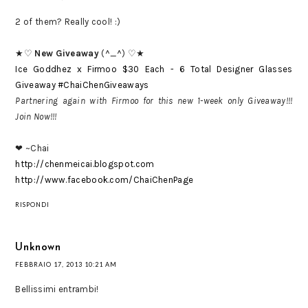
2 of them? Really cool! :)
★♡
New Giveaway
(^_^) ♡★
Ice Goddhez x Firmoo $30 Each - 6 Total Designer Glasses
Giveaway #ChaiChenGiveaways
Partnering again with Firmoo for this new 1-week only Giveaway!!!
Join Now!!!
❤ ~Chai
http://chenmeicai.blogspot.com
http://www.facebook.com/ChaiChenPage
RISPONDI
Unknown
FEBBRAIO 17, 2013 10:21 AM
Bellissimi entrambi!