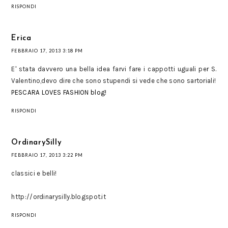
RISPONDI
Erica
FEBBRAIO 17, 2013 3:18 PM
E' stata davvero una bella idea farvi fare i cappotti uguali per S.
Valentino,devo dire che sono stupendi si vede che sono sartoriali!
PESCARA LOVES FASHION blog!
RISPONDI
OrdinarySilly
FEBBRAIO 17, 2013 3:22 PM
classici e belli!
http://ordinarysilly.blogspot.it
RISPONDI