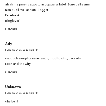
ah ah ma pure i cappotti in coppia vi fate? Sono bellissimi!
Don't Call Me Fashion Blogger
Facebook
Bloglovin'
RISPONDI
Ady
FEBBRAIO 17, 2013 1:25 PM
cappotti semplici essenziaòli, moolto chic, baci ady
Look and the City
RISPONDI
Unknown
FEBBRAIO 17, 2013 1:26 PM
che belli!