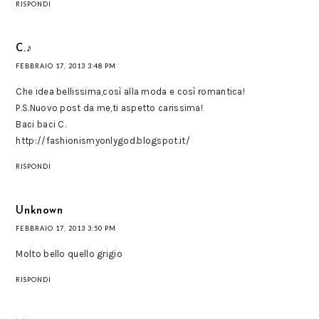
RISPONDI
C.♪
FEBBRAIO 17, 2013 3:48 PM
Che idea bellissima,così alla moda e così romantica!
P.S.Nuovo post da me,ti aspetto carissima!
Baci baci C.
http://fashionismyonlygod.blogspot.it/
RISPONDI
Unknown
FEBBRAIO 17, 2013 3:50 PM
Molto bello quello grigio
RISPONDI