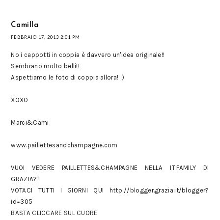
Camilla
FEBBRAIO 17, 2013 2:01 PM
No i cappotti in coppia è davvero un'idea originale!!
Sembrano molto belli!!
Aspettiamo le foto di coppia allora! ;)
XOXO
Marci&Cami
www.paillettesandchampagne.com
VUOI VEDERE PAILLETTES&CHAMPAGNE NELLA IT.FAMILY DI
GRAZIA?'!
VOTACI TUTTI I GIORNI QUI http://blogger.grazia.it/blogger?
id=305
BASTA CLICCARE SUL CUORE