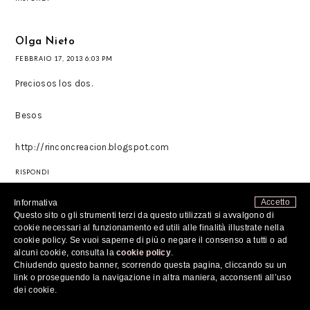
Olga Nieto
FEBBRAIO 17, 2013 6:03 PM
Preciosos los dos.
Besos
http://rinconcreacion.blogspot.com
RISPONDI
Accetto
Informativa
the chilicool
Questo sito o gli strumenti terzi da questo utilizzati si avvalgono di
cookie necessari al funzionamento ed utili alle finalità illustrate nella
FEBBRAIO 17, 2013 6:33 PM
cookie policy. Se vuoi saperne di più o negare il consenso a tutti o ad
alcuni cookie, consulta la
cookie policy
.
Che bei regali. Stupendi entrambi.
Chiudendo questo banner, scorrendo questa pagina, cliccando su un
link o proseguendo la navigazione in altra maniera, acconsenti all’uso
Alessia
dei cookie.