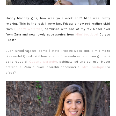
Happy Monday girls, how was your week end? Mine was pretty
relaxing! This is the look I wore last Friday: a new red leather skirt
from
Queen's wardrobe
, combined with one of my fav blazer ever
from Zara and new lovely accessories from
Mimi boutique
! Do you
like it?
Buon lunedì ragazze, come è stato il vostro week end? Il mio molto
rilassante! Questo è il look che ho indossato venerdì: una gonna di
pelle rossa di
Queen's wardrobe
, abbinata ad uno dei miei blazer
preferiti di Zara e nuovi adorabli accessori di
Mimi boutique
! Vi
piace?