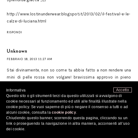
http://www.lostinunderwear.blogspot.it/2013/02/il-festival-e-le-
calze-di-luciana.html
RISPONDI
Unknown
FEBBRAIO 18, 2013 11:27 AM
Stai divinamente, non so come tu abbia fatto a non rendere una
mini di pelle rossa non volgare! bravissima approvo in pieno
tutto! e la borsetta è super fantastica!
Accetto
Informativa
kiss M
Questo sito o gli strumenti terzi da questo utilizzati si avvalgono di
www.fashionspiesmg.blogspot.it
cookie necessari al funzionamento ed utili alle finalità illustrate nella
cookie policy. Se vuoi saperne di più o negare il consenso a tutti o ad
RISPONDI
alcuni cookie, consulta la
cookie policy
.
Chiudendo questo banner, scorrendo questa pagina, cliccando su un
link o proseguendo la navigazione in altra maniera, acconsenti all’uso
nathalie, red head.
dei cookie.
FEBBRAIO 18, 2013 11:40 AM