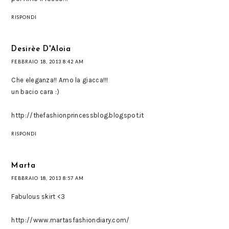
RISPONDI
Desirèe D'Aloia
FEBBRAIO 18, 2013 8:42 AM
Che eleganza!! Amo la giacca!!!
un bacio cara :)
http://thefashionprincessblog.blogspot.it
RISPONDI
Marta
FEBBRAIO 18, 2013 8:57 AM
Fabulous skirt <3
http://www.martasfashiondiary.com/