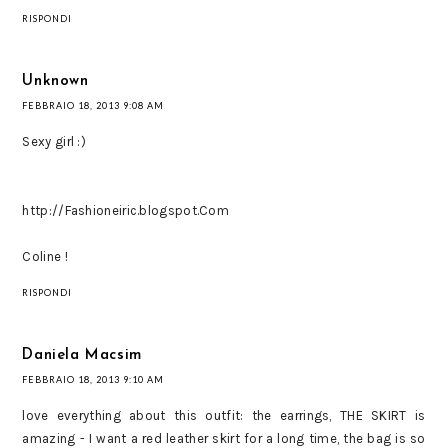
RISPONDI
Unknown
FEBBRAIO 18, 2013 9:08 AM
Sexy girl :)
http://Fashioneiric.blogspot.Com
Coline !
RISPONDI
Daniela Macsim
FEBBRAIO 18, 2013 9:10 AM
love everything about this outfit: the earrings, THE SKIRT is
amazing - I want a red leather skirt for a long time, the bag is so