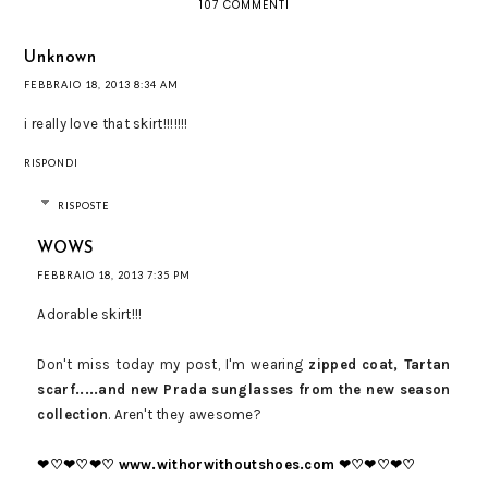
107 COMMENTI
Unknown
FEBBRAIO 18, 2013 8:34 AM
i really love that skirt!!!!!!!
RISPONDI
RISPOSTE
WOWS
FEBBRAIO 18, 2013 7:35 PM
Adorable skirt!!!
Don't miss today my post, I'm wearing
zipped coat, Tartan
scarf.....and new Prada sunglasses from the new season
collection
. Aren't they awesome?
❤♡❤♡❤♡ www.withorwithoutshoes.com ❤♡❤♡❤♡