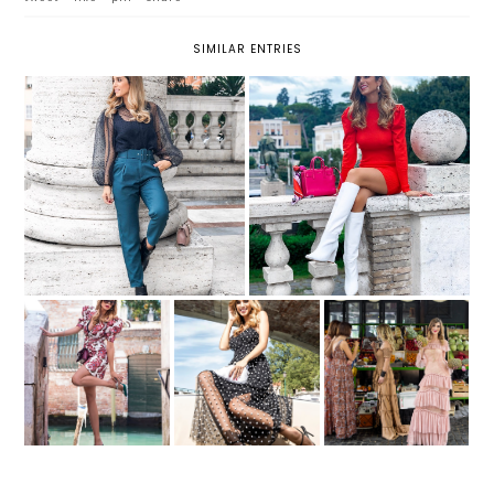
SIMILAR ENTRIES
3 LOOK PER AFFRONTARE
PANTALONI: DUE MODELLI DA
L'AUTUNNO CON STILE GRAZIE
NON PERDERE QUEST'INVERNO
A LILY LULU
A VENEZIA CON UN
TREND ESTATE
ABITO ROMANTICO
AROUND VENICE
2019: MAXI DRESS
E UNA BORSA DI
A BALZE
PIUME