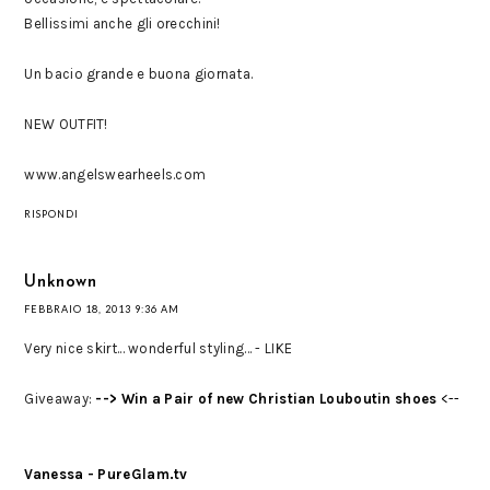
Bellissimi anche gli orecchini!
Un bacio grande e buona giornata.
NEW OUTFIT!
www.angelswearheels.com
RISPONDI
Unknown
FEBBRAIO 18, 2013 9:36 AM
Very nice skirt... wonderful styling... - LIKE
Giveaway:
--> Win a Pair of new Christian Louboutin shoes
<--
Vanessa - PureGlam.tv