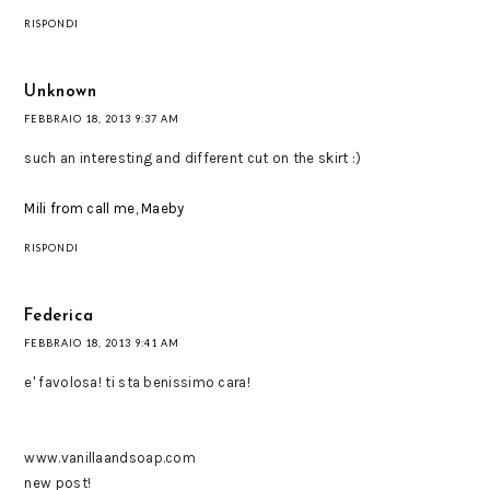
RISPONDI
Unknown
FEBBRAIO 18, 2013 9:37 AM
such an interesting and different cut on the skirt :)
Mili from call me, Maeby
RISPONDI
Federica
FEBBRAIO 18, 2013 9:41 AM
e' favolosa! ti sta benissimo cara!
www.vanillaandsoap.com
new post!