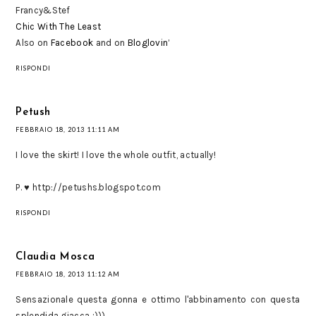
Francy&Stef
Chic With The Least
Also on
Facebook
and on
Bloglovin’
RISPONDI
Petush
FEBBRAIO 18, 2013 11:11 AM
I love the skirt! I love the whole outfit, actually!
P. ♥ http://petushs.blogspot.com
RISPONDI
Claudia Mosca
FEBBRAIO 18, 2013 11:12 AM
Sensazionale questa gonna e ottimo l'abbinamento con questa
splendida giacca ;)))