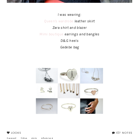
I was wearing:
Queen's wardrobe
leather skirt
Zara shirt and blazer
Mimi boutique
earrings and bangles
D&G heels
Gedebe bag
LOOKS
107 NOTES
tweet
like
pin
share+