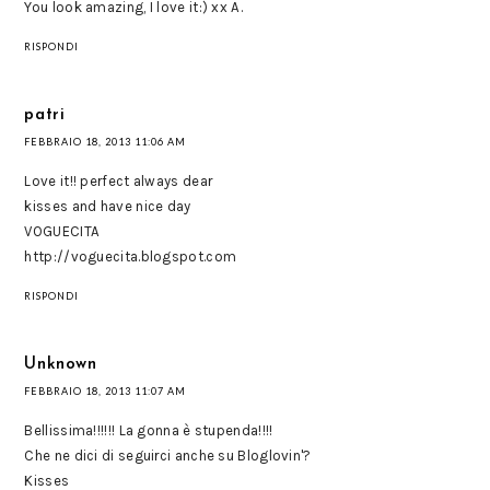
You look amazing, I love it:) xx A.
RISPONDI
patri
FEBBRAIO 18, 2013 11:06 AM
Love it!! perfect always dear
kisses and have nice day
VOGUECITA
http://voguecita.blogspot.com
RISPONDI
Unknown
FEBBRAIO 18, 2013 11:07 AM
Bellissima!!!!!! La gonna è stupenda!!!!
Che ne dici di seguirci anche su Bloglovin'?
Kisses