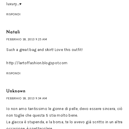
luxury....♥
RISPONDI
Natali
FEBBRAIO 18, 2013 9:25 AM
Such a great bag and skirt! Love this outfit!
http://lartoffashion.blogspot.com
RISPONDI
Unknown
FEBBRAIO 18, 2013 9:34 AM
Io non amo tantissimo le gonne di pelle, devo essere sincera, ciò
non toglie che questa ti stia molto bene.
La giacca è stupenda, e la borsa, te lo avevo già scritto in un altra
occasione, è spettacolare.