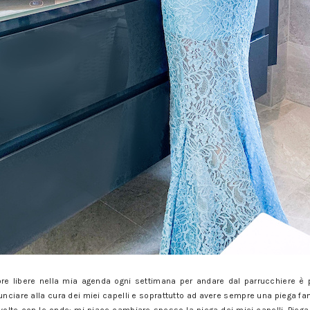
 ore libere nella mia agenda ogni settimana per andare dal parrucchiere è
unciare alla cura dei miei capelli e soprattutto ad avere sempre una piega fan