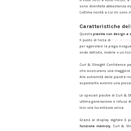
A volte lisci, a volte mossi, 
sono diventata abbastanza espe
L'ultima novità a cui mi sono
Caratteristiche del
Questa
piastra con design a 
Il punto di forza di
Curl & Str
per agevolare la piega esegue
onde definite, mobile o un lisc
Curl & Straight Confidence p
che assicurano una maggiore pr
Alle estremità delle piastre i
espediente avremo una presa mi
Le speciali piastre di Curl &
ultima generazione e infuse di
loro una lucentezza unica.
Grazie al display digitale è p
funzione memory
, Curl & St