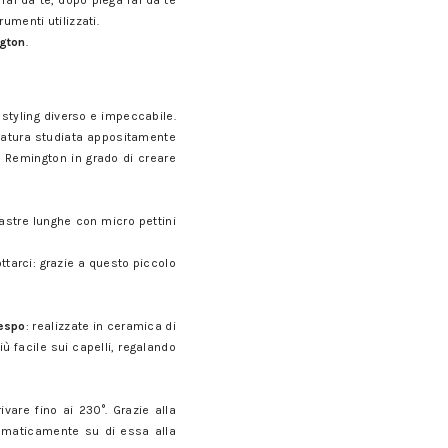
fai da te, dopo piega fai da te
umenti utilizzati.
ngton
.
styling diverso e impeccabile.
rvatura studiata appositamente
i Remington in grado di creare
piastre lunghe con micro pettini
ttarci: grazie a questo piccolo
respo
: realizzate in ceramica di
ù facile sui capelli, regalando
ivare fino ai 230°. Grazie alla
utomaticamente su di essa alla