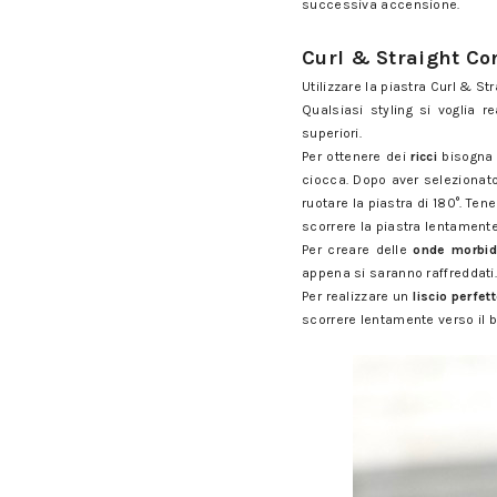
successiva accensione.
Curl & Straight Con
Utilizzare la piastra Curl & S
Qualsiasi styling si voglia r
superiori.
Per ottenere dei
ricci
bisogna 
ciocca. Dopo aver selezionato 
ruotare la piastra di 180°. Ten
scorrere la piastra lentamente
Per creare delle
onde morbi
appena si saranno raffreddati
Per realizzare un
liscio perfet
scorrere lentamente verso il 