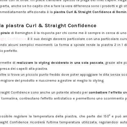
a volte con le onde: mi piace cambiare spesso la piega dei miei capelli. Piega 
rta, anche se ho capito che a fare la vera differenza sono i prodotti e gli str
 immediatamente affezionata è la
piastra
Curl & Straight Confidence di Remi
la piastra Curl & Straight Confidence
spirale
di Remington è la risposta per chi come me è sempre in cerca di uno 
aight Confidence
è il suo design davvero particolare con una particolare cu
ndo alcuni semplici movimenti. La forma a spirale rende la piastra 2 in 1 d
io perfetto.
ermette di
realizzare lo styling desiderato in una sola passata
, grazie alle 
esa dei capelli alla piastra.
noltre si trova un piccolo punto freddo dove poter appoggiare le dita senza sco
gliore del prodotto e riusciremo a gestire al meglio lo styling.
 Straight Confidence sono anche un potente alleato per
combattere l'effetto c
 tormalina, contrastano l'effetto antistatico e permettono uno scorrimento pi
ossibile regolare la temperatura della piastra, che parte dai 150° e può arr
raight Confidence ricorderà l'ultima temperatura utilizzata, regolandosi a