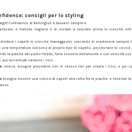
fidence: consigli per lo styling
traight Confidence di Remington è davvero semplice.
ealizzare, il metodo migliore è di iniziare a lavorare prima le ciocche infer
dividere i capelli in ciocche maneggevoli, cercando di mantenere sempre 
una temperatura consona al proprio tipo di capello, posizionare la ciocca al
endo la piastra dal punto freddo, farla scorrere lentamente e con velocità cos
, più accentuati saranno i ricci.
de
invece, bisogna procedere con lo stesso iter per creare i ricci, e poi s
.
to
bisogna inserire una ciocca di capelli alla volta tra le piastre, e tenendo la
basso.