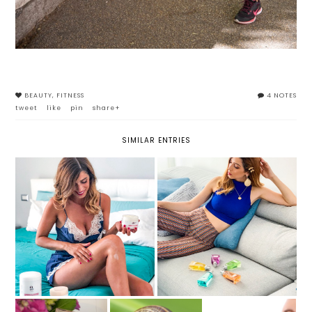
BEAUTY
,
FITNESS
4 NOTES
tweet
like
pin
share+
SIMILAR ENTRIES
PRONTA ALL'ESTATE CON
PROFUMI PER L'ESTATE:
GAMBE IN FORMA CON THE
MUGLER COLOGNE
UNIQUE FORM