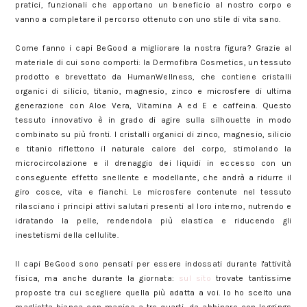
pratici, funzionali che apportano un beneficio al nostro corpo e
vanno a completare il percorso ottenuto con uno stile di vita sano.
Come fanno i capi BeGood a migliorare la nostra figura? Grazie al
materiale di cui sono comporti: la Dermofibra Cosmetics, un tessuto
prodotto e brevettato da HumanWellness, che contiene cristalli
organici di silicio, titanio, magnesio, zinco e microsfere di ultima
generazione con Aloe Vera, Vitamina A ed E e caffeina. Questo
tessuto innovativo è in grado di agire sulla silhouette in modo
combinato su più fronti. I cristalli organici di zinco, magnesio, silicio
e titanio riflettono il naturale calore del corpo, stimolando la
microcircolazione e il drenaggio dei liquidi in eccesso con un
conseguente effetto snellente e modellante, che andrà a ridurre il
giro cosce, vita e fianchi. Le microsfere contenute nel tessuto
rilasciano i principi attivi salutari presenti al loro interno, nutrendo e
idratando la pelle, rendendola più elastica e riducendo gli
inestetismi della cellulite.
Il capi BeGood sono pensati per essere indossati durante l'attività
fisica, ma anche durante la giornata:
sul sito
trovate tantissime
proposte tra cui scegliere quella più adatta a voi. Io ho scelto una