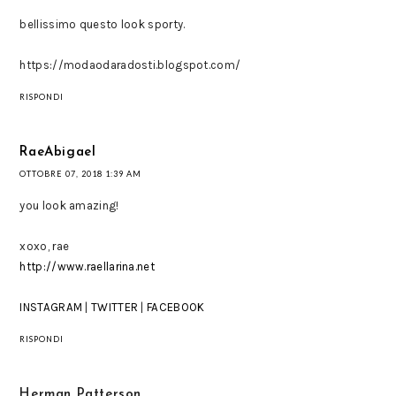
bellissimo questo look sporty.
https://modaodaradosti.blogspot.com/
RISPONDI
RaeAbigael
OTTOBRE 07, 2018 1:39 AM
you look amazing!
xoxo, rae
http://www.raellarina.net
INSTAGRAM
|
TWITTER
|
FACEBOOK
RISPONDI
Herman Patterson