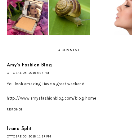
CREMA ALLA BAVA
BLUR EXPERT DI
DI LUMACA:
TIPS ON
SISLEY PARIS:
PERCHÉ
RECOVERING FROM
MAQUILLAGE AD
SCEGLIERLA PER
RHINOPLASTY
ALTA DEFINIZIONE
CURARE LA
NOSTRA PELLE
4 COMMENTI
Amy's Fashion Blog
OTTOBRE 05, 2018 8:37 PM
You look amazing. Have a great weekend.
http://www.amysfashionblog.com/blog-home
RISPONDI
Ivana Split
OTTOBRE 05, 2018 11:19 PM