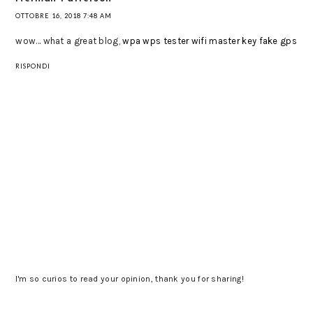
OTTOBRE 16, 2018 7:48 AM
wow... what a great blog,
wpa wps tester
wifi master key
fake gps
RISPONDI
I'm so curios to read your opinion, thank you for sharing!