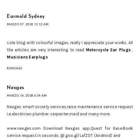
Earmold Sydney
MARZO 07, 2018 11:13 AM
cute blog with colourful images, really I appreciate your works. All
the articles are very interesting to read
Motorcycle Ear Plugs
,
Musicians Earplugs
RISPONDI
Nexges
MARZO 14, 2018 6:54 AM
Nexges smart society services,raise maintenance service request
i.e.electrician plumber, carpenter,maid and many more.
www.nexges.com Download Nexges app,Quest for Ease.Book
service request in seconds. @ goo.gl/LafZDT (Android) and