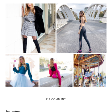
VESTITINO A QUADRI E STIVALI
LEGGINGS: AMICI O NEMICI
SOPRA AL GINOCCHIO
DELLA FIGURA FEMMINILE?
POWER SUIT: IL
FIOCCHI E TULLE
TAILLEUR DA
PER UN LOOK
LA GIOSTRA
DONNA A TUTTO
ULTRA FEMMINILE
COLORE
219 COMMENTI
Anonimo