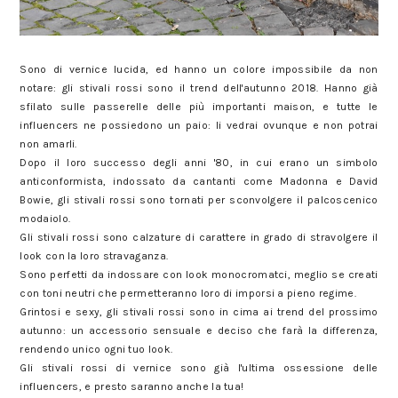
Sono di vernice lucida, ed hanno un colore impossibile da non
notare: gli stivali rossi sono il trend dell'autunno 2018. Hanno già
sfilato sulle passerelle delle più importanti maison, e tutte le
influencers ne possiedono un paio: li vedrai ovunque e non potrai
non amarli.
Dopo il loro successo degli anni '80, in cui erano un simbolo
anticonformista, indossato da cantanti come Madonna e David
Bowie, gli stivali rossi sono tornati per sconvolgere il palcoscenico
modaiolo.
Gli stivali rossi sono calzature di carattere in grado di stravolgere il
look con la loro stravaganza.
Sono perfetti da indossare con look monocromatci, meglio se creati
con toni neutri che permetteranno loro di imporsi a pieno regime.
Grintosi e sexy, gli stivali rossi sono in cima ai trend del prossimo
autunno: un accessorio sensuale e deciso che farà la differenza,
rendendo unico ogni tuo look.
Gli stivali rossi di vernice sono già l'ultima ossessione delle
influencers, e presto saranno anche la tua!