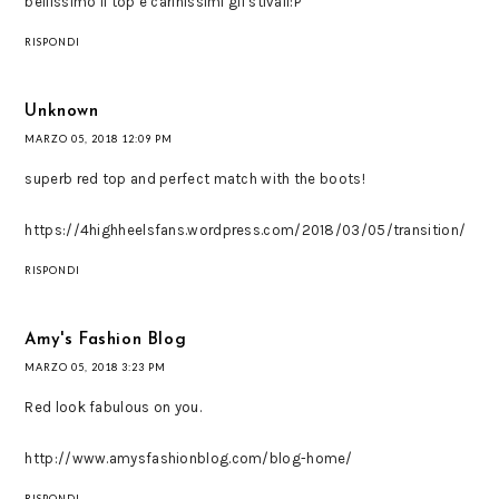
bellissimo il top e carinissimi gli stivali:P
RISPONDI
Unknown
MARZO 05, 2018 12:09 PM
superb red top and perfect match with the boots!
https://4highheelsfans.wordpress.com/2018/03/05/transition/
RISPONDI
Amy's Fashion Blog
MARZO 05, 2018 3:23 PM
Red look fabulous on you.
http://www.amysfashionblog.com/blog-home/
RISPONDI