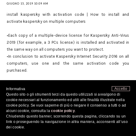
GIUGNO 15, 2019 10:09 AM
install kaspersky with activation code | How to install and
activate kaspersky on multiple computers
•Each copy of a multiple-device license for Kaspersky Anti-Virus
2019 (for example, a 3 PCs license) is installed and activated in
the same way on all computers you want to protect.
•In conclusion to activate Kaspersky Internet Security 2016 on all
computers, use one and the same activation code you
purchased.
Accetto
Informativa
Install Kaspersky with activation code
Questo sito o gli strumenti terzi da questo utilizzati si avvalgono di
cookie necessari al funzionamento ed utili alle finalità illustrate nella
activate kaspersky internet security
cookie policy. Se vuoi saperne di più o negare il consenso a tutti o ad
alcuni cookie, consulta la
cookie policy
.
Chiudendo questo banner, scorrendo questa pagina, cliccando su un
kaspersky geek squad download install
link o proseguendo la navigazione in altra maniera, acconsenti all’uso
dei cookie.
usa.kaspersky.com/geeksquad