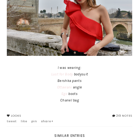
I was wearing:
Lust for Body
bodysuit
Bershka pants
Ottaviani
angle
Ego
boots
Chanel bag
LOOKS
219 NOTES
tweet
like
pin
share+
SIMILAR ENTRIES