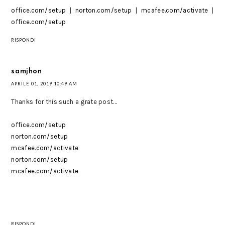
office.com/setup
|
norton.com/setup
|
mcafee.com/activate
|
office.com/setup
RISPONDI
samjhon
APRILE 01, 2019 10:49 AM
Thanks for this such a grate post...
office.com/setup
norton.com/setup
mcafee.com/activate
norton.com/setup
mcafee.com/activate
RISPONDI