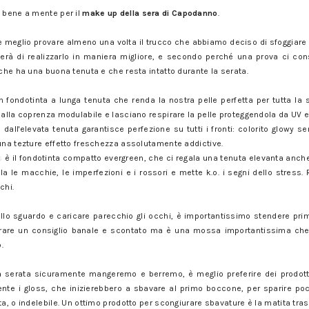
e bene a mente per il
make up della sera di Capodanno
.
danno: trucchi e consigli
meglio provare almeno una volta il trucco che abbiamo deciso di sfoggiare 
terà di realizzarlo in maniera migliore, e secondo perché una prova ci co
 che ha una buona tenuta e che resta intatto durante la serata.
danno: trucchi e consigli
 fondotinta a lunga tenuta che renda la nostra pelle perfetta per tutta la se
 dalla coprenza modulabile e lasciano respirare la pelle proteggendola da UV 
s
dall'elevata tenuta garantisce perfezione su tutti i fronti: colorito glowy se
 una tezture effetto freschezza assolutamente addictive.
s
è il fondotinta compatto evergreen, che ci regala una tenuta elevanta anche
la le macchie, le imperfezioni e i rossori e mette k.o. i segni dello stress. 
chi.
danno: trucchi e consigli
llo sguardo e caricare parecchio gli occhi, è importantissimo stendere pri
are un consiglio banale e scontato ma è una mossa importantissima che c
.
danno: trucchi e consigli
 serata sicuramente mangeremo e berremo, è meglio preferire dei prodott
nte i gloss, che inizierebbero a sbavare al primo boccone, per sparire po
ta, o indelebile. Un ottimo prodotto per scongiurare sbavature è la matita tras