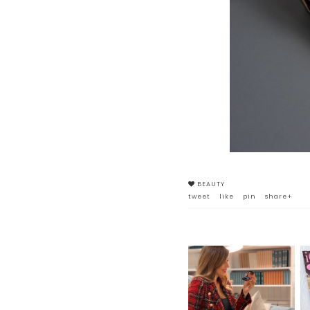
BEAUTY
tweet
like
pin
share+
LES PHYTO-OMBRES DI
SISLEY: OMBRETTI
LUMINOSI A LUNGA