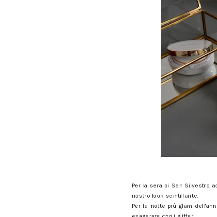
Il make up per la sera di Capo
Per la sera di San Silvestro 
nostro look scintillante.
Per la notte più glam dell'an
esagerare con i glitter!