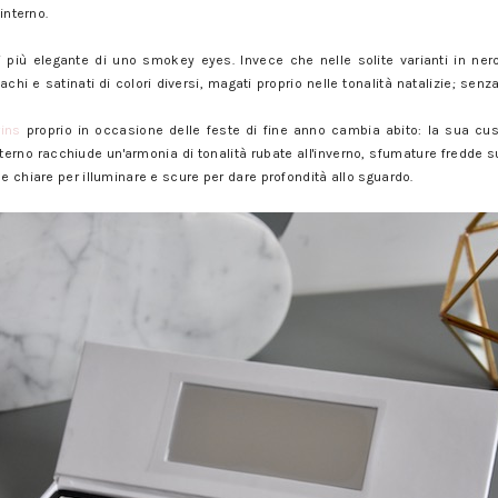
 interno.
danno: trucchi e consigli
i più elegante di uno smokey eyes. Invece che nelle solite varianti in ne
achi e satinati di colori diversi, magati proprio nelle tonalità natalizie; sen
rins
proprio in occasione delle feste di fine anno cambia abito: la sua cu
nterno racchiude un'armonia di tonalità rubate all'inverno, sfumature fredde s
ce chiare per illuminare e scure per dare profondità allo sguardo.
danno: trucchi e consigli