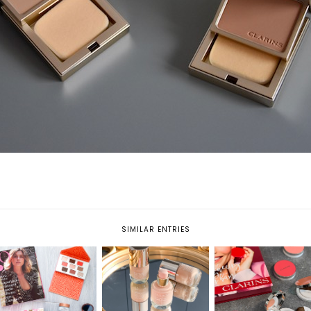
SIMILAR ENTRIES
EVERLASTING YOUTH
JOLI BLUSH: I NUOVI
FLUID DI CLARINS: UN
MYBEAUTYBOX: WOW
BLUSH ULTRA
CONCENTRATO DI
BOX BY VEEPEE
PIGMENTATI DI
LUMINOSITÀ E