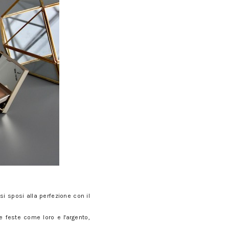
i sposi alla perfezione con il
e feste come loro e l'argento,