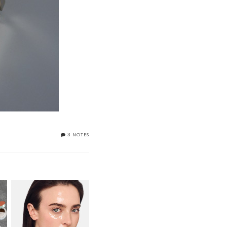
3 NOTES
MASCHERA ALL’ACIDO
IALURONICO: QUALE
SCEGLIERE