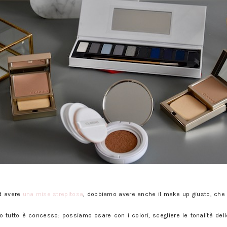
danno: trucchi e consigli
ad avere
una mise strepitosa
, dobbiamo avere anche il make up giusto, che s
no tutto è concesso: possiamo osare con i colori, scegliere le tonalità dell