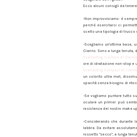
Ecco alcuni consigli da tener
Il make up per la sera di Capo
-Non improvvisiamo: è sempre 
perché esercitarci ci permet
scelto una tipologia di trucco
Il make up per la sera di Capo
-Scegliamo un'ottima base, un
Clarins. Sono a lunga tenuta,
Everlasting Cushion di Clarin
ore di idratazione non-stop e
Everlasting Compact di Clarin
un colorito ultra mat, dissimu
opacità senza bisogno di ritoc
Il make up per la sera di Capo
-Se vogliamo puntare tutto su
oculare un primer: può sembr
resistenza del nostro make up
Il make up per la sera di Capo
-Considerando che durante la
labbra. Da evitare assolutame
rossetto "secco", a lunga tenu