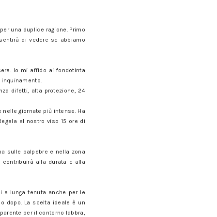
per una duplice ragione. Primo
nsentirà di vedere se abbiamo
ra. Io mi affido ai fondotinta
e inquinamento.
nza difetti, alta protezione, 24
 nelle giornate più intense. Ha
Regala al nostro viso 15 ore di
ma sulle palpebre e nella zona
ontribuirà alla durata e alla
i a lunga tenuta anche per le
co dopo. La scelta ideale è un
parente per il contorno labbra,