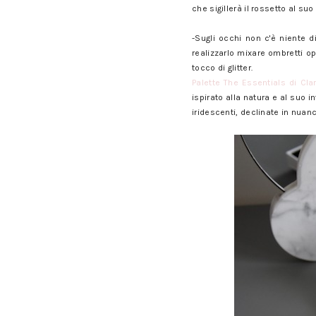
che sigillerà il rossetto al suo
Il make up per la sera di Capo
-Sugli occhi non c'è niente d
realizzarlo mixare ombretti op
tocco di glitter.
Palette The Essentials di Cla
ispirato alla natura e al suo i
iridescenti, declinate in nuan
Il make up per la sera di Capo