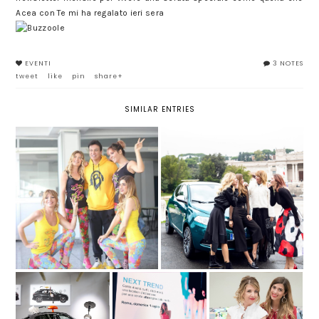
Acea con Te mi ha regalato ieri sera
EVENTI
3 NOTES
tweet
like
pin
share+
SIMILAR ENTRIES
ALLA SCOPERTA DI YPSILON,
ZUMBA MASTER CLASS CON
LA FASHION CITY CAR
BETO PEREZ
SPONSOR DI ARTISSIMA
ALFA ROMEO
GIULIETTA NELLE
INTESA SANPAOLO
IL FRENCH PARTY
FOTO DELLA
PORTA LA MODA IN
DI AMICHE DI