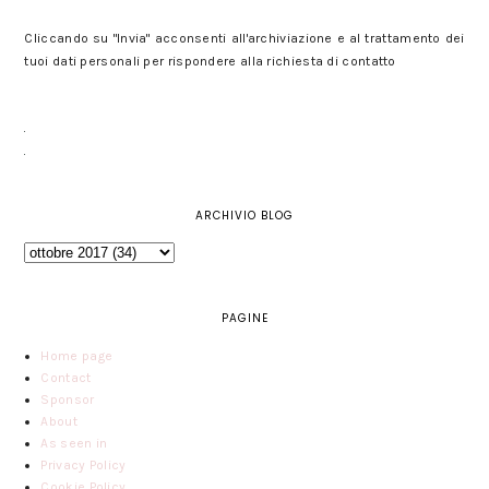
Cliccando su "Invia" acconsenti all'archiviazione e al trattamento dei
tuoi dati personali per rispondere alla richiesta di contatto
ARCHIVIO BLOG
PAGINE
Home page
Contact
Sponsor
About
As seen in
Privacy Policy
Cookie Policy