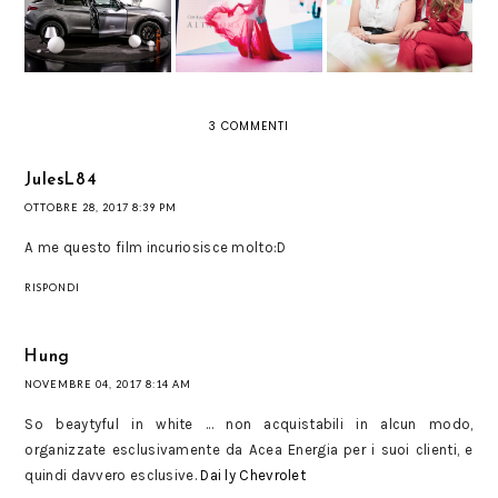
MOSTRA TIMELESS
FILIALE CON NEXT
SMALTO
DI GIOVANNI
TREND
GASTEL
3 COMMENTI
JulesL84
OTTOBRE 28, 2017 8:39 PM
A me questo film incuriosisce molto:D
RISPONDI
Hung
NOVEMBRE 04, 2017 8:14 AM
So beaytyful in white ... non acquistabili in alcun modo,
organizzate esclusivamente da Acea Energia per i suoi clienti, e
quindi davvero esclusive.
Dai ly Chevrolet