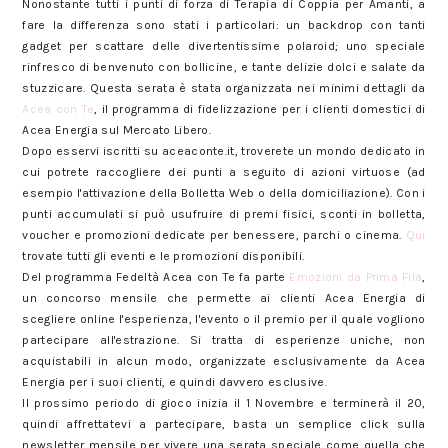
Nonostante tutti i punti di forza di Terapia di Coppia per Amanti, a
fare la differenza sono stati i particolari: un backdrop con tanti
gadget per scattare delle divertentissime polaroid; uno speciale
rinfresco di benvenuto con bollicine, e tante delizie dolci e salate da
stuzzicare. Questa serata è stata organizzata nei minimi dettagli da
Acea con Te
, il programma di fidelizzazione per i clienti domestici di
Acea Energia sul Mercato Libero.
Dopo esservi iscritti su aceaconte.it, troverete un mondo dedicato in
cui potrete raccogliere dei punti a seguito di azioni virtuose (ad
esempio l'attivazione della Bolletta Web o della domiciliazione). Con i
punti accumulati si può usufruire di premi fisici, sconti in bolletta,
voucher e promozioni dedicate per benessere, parchi o cinema.
Qui
trovate tutti gli eventi e le promozioni disponibili.
Del programma Fedeltà Acea con Te fa parte
Emozioni da Prima Fila
,
un concorso mensile che permette ai clienti Acea Energia di
scegliere online l'esperienza, l'evento o il premio per il quale vogliono
partecipare all'estrazione. Si tratta di esperienze uniche, non
acquistabili in alcun modo, organizzate esclusivamente da Acea
Energia per i suoi clienti, e quindi davvero esclusive.
Il prossimo periodo di gioco inizia il 1 Novembre e terminerà il 20,
quindi affrettatevi a partecipare, basta un semplice click sulla
newsletter mensile per vivere una serata speciale come quella che