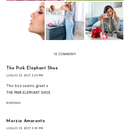
CURL & STRAIGHT
SELFIE READY WITH
TIPS ON
CONFIDENCE DI
CLARINS: ARRIVA
RECOVERING FROM
REMINGTON:
LA COLLEZIONE
RHINOPLASTY
PIASTRA A
MAKE-UP
SPIRALE 2 IN 1
PRIMAVERA 2019
10 COMMENTI
The Pink Elephant Shoe
LUGLIO 23, 2017 2:23 PM
This box seems great x
THE PINK ELEPHANT SHOE
RISPONDI
Marzia Amaranto
LUGLIO 23, 2017 2:34 PM