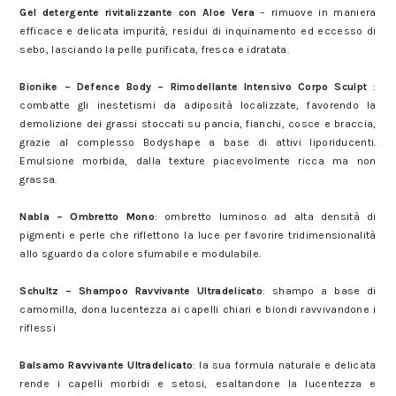
Gel detergente rivitalizzante con Aloe Vera
– rimuove in maniera
efficace e delicata impurità, residui di inquinamento ed eccesso di
sebo, lasciando la pelle purificata, fresca e idratata.
MyBeautyBox Summer Detox
Bionike – Defence Body – Rimodellante Intensivo Corpo Sculpt
:
combatte gli inestetismi da adiposità localizzate, favorendo la
demolizione dei grassi stoccati su pancia, fianchi, cosce e braccia,
grazie al complesso Bodyshape a base di attivi liporiducenti.
Emulsione morbida, dalla texture piacevolmente ricca ma non
grassa.
MyBeautyBox Summer Detox
Nabla – Ombretto Mono
: ombretto luminoso ad alta densità di
pigmenti e perle che riflettono la luce per favorire tridimensionalità
allo sguardo da colore sfumabile e modulabile.
MyBeautyBox Summer Detox
Schultz – Shampoo Ravvivante Ultradelicato
: shampo a base di
camomilla, dona lucentezza ai capelli chiari e biondi ravvivandone i
riflessi
MyBeautyBox Summer Detox
Balsamo Ravvivante Ultradelicato
: la sua formula naturale e delicata
rende i capelli morbidi e setosi, esaltandone la lucentezza e