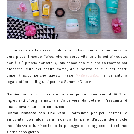
MyBeautyBox Summer Detox
I ritmi serrati e lo stress quotidiano probabilmente hanno messo a
dura prova il nostro fisico, che ha perso vitalità e la cui silhouette
non è più proprio perfetta. Quale occasione migliore dell’estate per
prenderci cura del nostro corpo, della nostra pelle e dei nostri
capelli? Ecco perché questo mese
MyBeautyBox
ha pensato a
regalarci i prodotti giusti per una Summer Detox:
MyBeautyBox Summer Detox
Garnier
lancia sul mercato la sua prima linea con il 96% di
ingredienti di origine naturale. L’aloe vera, dal potere rinfrescante, è
una riserva naturale di idratazione.
Crema Idratante con Aloe Vera
– formulata per pelli normali, e
arricchita con aloe vera, ricarica la pelle d’acqua donandole
morbidezza e luminosità, e la protegge dalle aggressioni esterne
giorno dopo giorno.