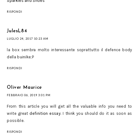
Sparkles and Shoes
RISPONDI
JulesL84
LUGLIO 24, 2017 10:23 AM
la box sembra molto interessante soprattutto il defence body
della buinike;P
RISPONDI
Oliver Maurice
FEBBRAIO 06, 2019 3:01 PM
From this article you will get all the valuable info you need to
write great
definition essay
. I think you should do it as soon as
possible.
RISPONDI