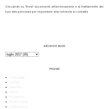
Cliccando su "Invia" acconsenti all'archiviazione e al trattamento dei
tuoi dati personali per rispondere alla richiesta di contatto
ARCHIVIO BLOG
PAGINE
Home page
Contact
Sponsor
About
As seen in
Privacy Policy
Cookie Policy