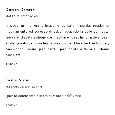
Darren Demers
MARZO 23, 2020 9:01 AM
rimuove in maniera efficace e delicata impurità, residui di
inquinamento ed eccesso di sebo, lasciando la pelle purificata,
fresca e idratata.
antique coin necklace
,
best handmade shoes
,
anklet jewelry
,
embroidery purses online
,
black belt embroidery
taekwondo
,
mens jean belts
,
jean boots with belt
,
charm
bracelets
RISPONDI
Leslie Nixon
FEBBRAIO 06, 2024 2:05 AM
Questo commento è stato eliminato dall'autore.
RISPONDI