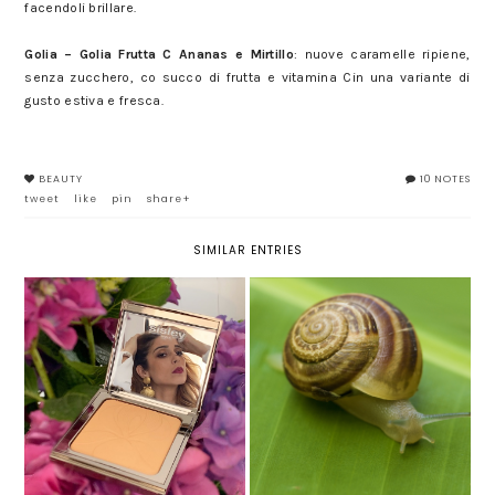
facendoli brillare.
MyBeautyBox Summer Detox
Golia – Golia Frutta C Ananas e Mirtillo
: nuove caramelle ripiene,
senza zucchero, co succo di frutta e vitamina Cin una variante di
gusto estiva e fresca.
MyBeautyBox Summer Detox
BEAUTY
10 NOTES
tweet
like
pin
share+
SIMILAR ENTRIES
BLUR EXPERT DI SISLEY PARIS:
CREMA ALLA BAVA DI LUMACA:
MAQUILLAGE AD ALTA
PERCHÉ SCEGLIERLA PER
DEFINIZIONE
CURARE LA NOSTRA PELLE