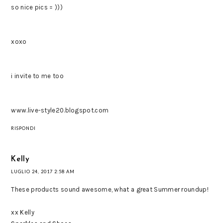
so nice pics = )))
xoxo
i invite to me too
www.live-style20.blogspot.com
RISPONDI
Kelly
LUGLIO 24, 2017 2:58 AM
These products sound awesome, what a great Summer roundup!
xx Kelly