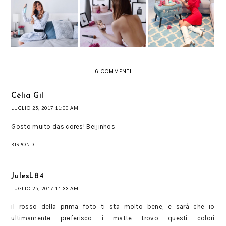
IN OGNI
MY CLARINS: IL
OCCASIONE? ECCO
L'ORCHIDÉE CORAIL
NUOVO GESTO
IL SEGRETO PER
BY SISLEY PARIS
HEALTY PER LA TUA
UNA PIEGA CHE
BEAUTY ROUTINE
DURA A LUNGO
6 COMMENTI
Célia Gil
LUGLIO 25, 2017 11:00 AM
Gosto muito das cores! Beijinhos
RISPONDI
JulesL84
LUGLIO 25, 2017 11:33 AM
il rosso della prima foto ti sta molto bene, e sarà che io
ultimamente preferisco i matte trovo questi colori