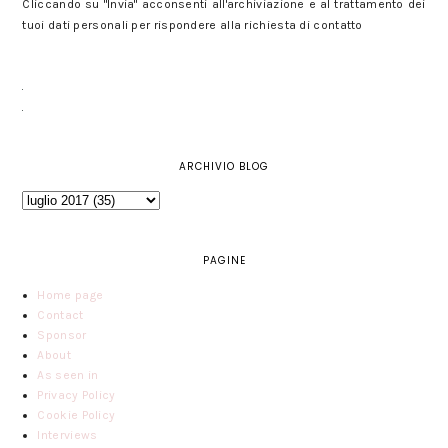
Cliccando su "Invia" acconsenti all'archiviazione e al trattamento dei
tuoi dati personali per rispondere alla richiesta di contatto
ARCHIVIO BLOG
PAGINE
Home page
Contact
Sponsor
About
As seen in
Privacy Policy
Cookie Policy
Interviews