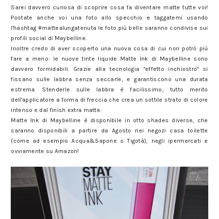
Sarei davvero curiosa di scoprire cosa fa diventare matte tutte voi!
Postate anche voi una foto allo specchio e taggatemi usando
l'hashtag #mattealungatenuta le foto più belle saranno condivise sui
profili social di Maybelline.
Inoltre credo di aver scoperto una nuova cosa di cui non potrò più
fare a meno: le nuove tinte liquide Matte Ink di Maybelline sono
davvero formidabili. Grazie alla tecnologia "effetto inchiostro" si
fissano sulle labbra senza seccarle, e garantiscono una durata
estrema. Stenderle sulle labbra è facilissimo, tutto merito
dell'applicatore a forma di freccia che crea un sottile strato di colore
intenso e dal finish extra matte.
Matte Ink di Maybelline è disponibile in otto shades diverse, che
saranno disponibili a partire da Agosto nei negozi casa toilette
(come ad esempio Acqua&Sapone o Tigotà), negli ipermercati e
ovviamente su Amazon!
#mattealungatenuta per i nuovi rossetti Matte Ink di Maybelline