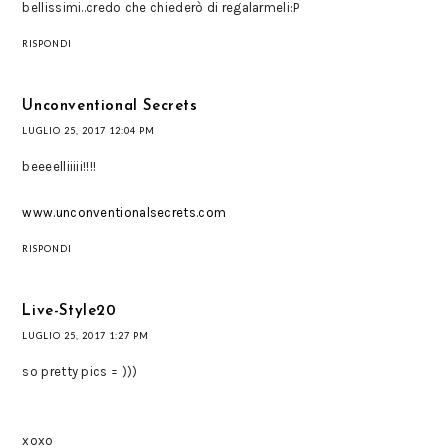
bellissimi..credo che chiederò di regalarmeli:P
RISPONDI
Unconventional Secrets
LUGLIO 25, 2017 12:04 PM
beeeelliiiii!!!!
www.unconventionalsecrets.com
RISPONDI
Live-Style20
LUGLIO 25, 2017 1:27 PM
so pretty pics = )))
xoxo