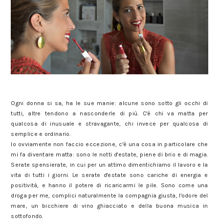
#mattealungatenuta per i nuovi rossetti Matte Ink di Maybelline
Ogni donna si sa, ha le sue manie: alcune sono sotto gli occhi di
tutti, altre tendono a nasconderle di più. C'è chi va matta per
qualcosa di inusuale e stravagante, chi invece per qualcosa di
semplice e ordinario.
Io ovviamente non faccio eccezione, c'è una cosa in particolare che
mi fa diventare matta: sono le notti d'estate, piene di brio e di magia.
Serate spensierate, in cui per un attimo dimentichiamo il lavoro e la
vita di tutti i giorni. Le serate d'estate sono cariche di energia e
positività, e hanno il potere di ricaricarmi le pile. Sono come una
droga per me, complici naturalmente la compagnia giusta, l'odore del
mare, un bicchiere di vino ghiacciato e della buona musica in
sottofondo.