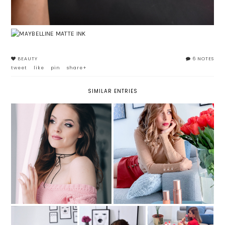
BEAUTY
6 NOTES
tweet
like
pin
share+
SIMILAR ENTRIES
IL CORRETTORE: SCEGLIERE
EXTRA-FIRMING CLARINS:
QUELLO GIUSTO CONSENTE DI
NUOVI ESPERTI RUGHE &
OTTENERE IL MIGLIOR
TONICITÀ
RISULTATO
CAPELLI PERFETTI