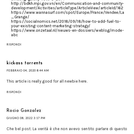
http://bdkh.mpi.gov.vn/en/Communication-and-community-
development/Activities/articleType/ArticleView/articleId/162
https://www.wannasurf.com/spot/Europe/France/Vendee/La
_Grange/
https://socialnomics.net/2018/09/18/how-to-add-fuel-to-
your-existing-content-marketing-strategy/
https://www.onzetaal.nl/nieuws-en-dossiers/weblog/mode-
abc
RISPONDI
kickass torrents
FEBBRAIO 04, 2020 8:44 AM
This article is really good for all newbie here.
RISPONDI
Rocio Gonzalez
GIUGNO 08, 2022 3:17 PM
Che bel post. La verità è che non avevo sentito parlare di questo