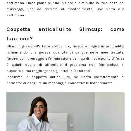
settimana. Piano piano si può iniziare a diminuire la frequenza dei
massaggi, fino ad arrivare al mantenimento, una volta alla
settimana.
Slimcup: tutto quello che c'è da sapere sulla coppetta anticellulite
Coppetta anticellulite Slimcup: come
funziona?
Slimcup grazie all'effetto sottovuoto, riesce ad agire in profondità,
richiamando una grossa quantità di sangue nelle aree trattate,
favorendo il drenaggio e l'eliminazione dei liquidi. Il suo punto di forza
è quindi quello di affrontare il problema non fermandosi in
superficie, ma raggiungendo gli strati più profondi.
Insomma la coppetta anticellulite, se usata correttamente ci
permette di eseguire un massaggio connettivale linfodrenante.
Slimcup: tutto quello che c'è da sapere sulla coppetta anticellulite