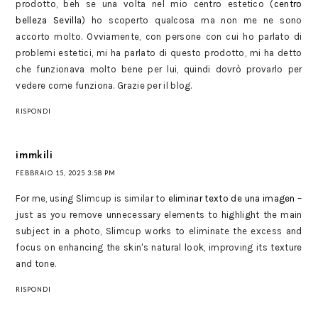
prodotto, beh se una volta nel mio centro estetico (
centro
belleza Sevilla
) ho scoperto qualcosa ma non me ne sono
accorto molto. Ovviamente, con persone con cui ho parlato di
problemi estetici, mi ha parlato di questo prodotto, mi ha detto
che funzionava molto bene per lui, quindi dovrò provarlo per
vedere come funziona. Grazie per il blog.
RISPONDI
immkili
FEBBRAIO 15, 2025 3:58 PM
For me, using Slimcup is similar to
eliminar texto de una imagen
–
just as you remove unnecessary elements to highlight the main
subject in a photo, Slimcup works to eliminate the excess and
focus on enhancing the skin's natural look, improving its texture
and tone.
RISPONDI