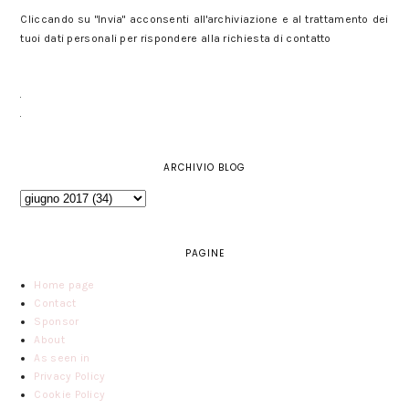
Cliccando su "Invia" acconsenti all'archiviazione e al trattamento dei
tuoi dati personali per rispondere alla richiesta di contatto
ARCHIVIO BLOG
PAGINE
Home page
Contact
Sponsor
About
As seen in
Privacy Policy
Cookie Policy