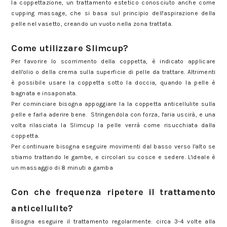
la coppettazione, un trattamento estetico conosciuto anche come
cupping massage, che si basa sul principio dell'aspirazione della
pelle nel vasetto, creando un vuoto nella zona trattata.
Slimcup: tutto quello che c'è da sapere sulla coppetta anticellulite
Come utilizzare Slimcup?
Per favorire lo scorrimento della coppetta, è indicato applicare
dell'olio o della crema sulla superficie di pelle da trattare. Altrimenti
è possibile usare la coppetta sotto la doccia, quando la pelle è
bagnata e insaponata.
Per cominciare bisogna appoggiare la la coppetta anticellulite sulla
pelle e farla aderire bene. Stringendola con forza, l'aria uscirà, e una
volta rilasciata la Slimcup la pelle verrà come risucchiata dalla
coppetta.
Per continuare bisogna eseguire movimenti dal basso verso l'alto se
stiamo trattando le gambe, e circolari su cosce e sedere. L'ideale è
un massaggio di 8 minuti a gamba
Slimcup: tutto quello che c'è da sapere sulla coppetta anticellulite
Con che frequenza ripetere il trattamento
anticellulite?
Bisogna eseguire il trattamento regolarmente: circa 3-4 volte alla