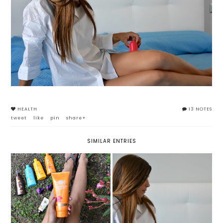
HEALTH
13 NOTES
tweet
like
pin
share+
SIMILAR ENTRIES
SLIMCUP: TUTTO QUELLO CHE
#YESFILTER, CON I SOLARI DI
C'È DA SAPERE SULLA
BOTTEGA VERDE
COPPETTA ANTICELLULITE