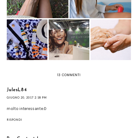
BIOSCALIN SIGNAL
ASSOCIAZIONE
HELIOCARE:
REVOLUTION
ANTEA ONLUS, A
PROTEZIONE
CONQUISTA IL
SOSTEGNO DEI
SOLARE AVANZATA
COSMOFARMA
MALATI TERMINALI
IN&OUT
2017
DI CANCRO
13 COMMENTI
JulesL84
GIUGNO 20, 2017 2:18 PM
molto interessante:D
RISPONDI