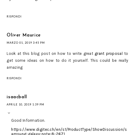
RISPONDI
Oliver Maurice
MARZO 01, 2019 3:45 PM
Look at this blog post on how to write great
grant proposal
to
get some ideas on how to do it yourself. This could be really
amazing
RISPONDI
isaacball
APRILE 10, 2019 1:39 PM
Good Information.
https://www.digitec.ch/en/s1/ProductType/ShowDiscussion/s
amsung-galaxy-note-8-2671