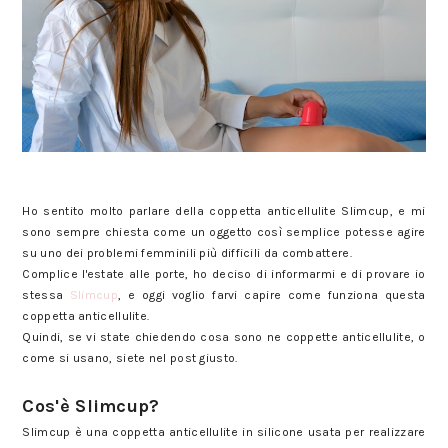
Slimcup: tutto quello che c'è da sapere sulla coppetta anticellulite
Ho sentito molto parlare della coppetta anticellulite Slimcup, e mi
sono sempre chiesta come un oggetto così semplice potesse agire
su uno dei problemi femminili più difficili da combattere.
Complice l'estate alle porte, ho deciso di informarmi e di provare io
stessa
Slimcup
, e oggi voglio farvi capire come funziona questa
coppetta anticellulite.
Quindi, se vi state chiedendo cosa sono ne coppette anticellulite, o
come si usano, siete nel post giusto.
Slimcup: tutto quello che c'è da sapere sulla coppetta anticellulite
Cos'è Slimcup?
Slimcup è una coppetta anticellulite in silicone usata per realizzare