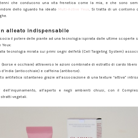
entenni che conducono una vita frenetica come la mia, e che sono semp
lendore dello sguardo ha ideato
Multi-Active Yeux
. Si tratta di un contorno 
ghe.
mina i segni di una vita sempre connessa
un alleato indispensabile
socia il potere delle piante ad una tecnologia ispirata dalle ultime scoperte s
e Yeux:
lla tecnologia mirata sui primi segni dell'età (Cell Targeting System) associat
(borse e occhiaie) attraverso le azioni combinate di estratto di cardo libero (
 d’India (antiocchiaie) e caffeina (antiborse).
to antifatica istantaneo grazie all’associazione di una texture “attiva” intris
i dell’inquinamento, all’aperto e negli ambienti chiusi, con il Comple
tratti vegetali.
mina i segni di una vita sempre connessa