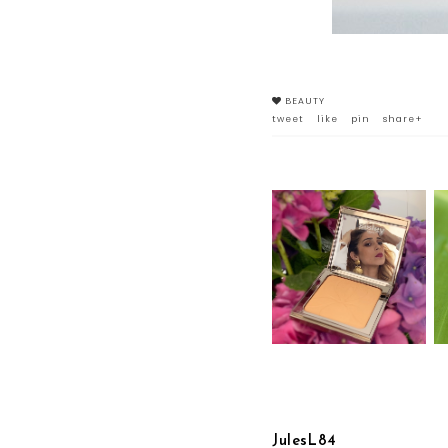
BEAUTY
tweet
like
pin
share+
BLUR EXPERT DI SISLEY
PARIS: MAQUILLAGE
AD ALTA DEFINIZIONE
JulesL84