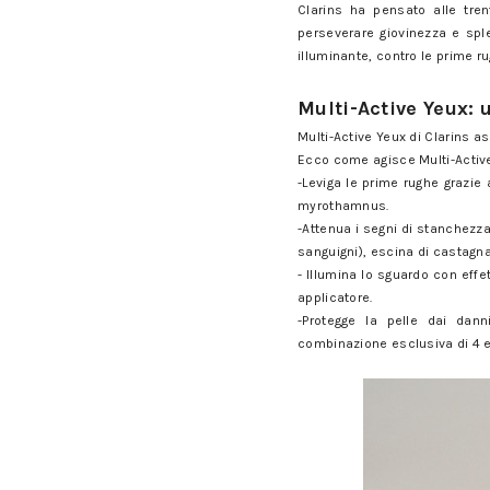
Clarins ha pensato alle tr
perseverare giovinezza e sp
illuminante, contro le prime ru
Clarins Multi-Active Yeux eli
Multi-Active Yeux: 
Multi-Active Yeux di Clarins as
Ecco come agisce Multi-Activ
-Leviga le prime rughe grazie a
myrothamnus.
-Attenua i segni di stanchezza 
sanguigni), escina di castagna
- Illumina lo sguardo con effet
applicatore.
-Protegge la pelle dai dann
combinazione esclusiva di 4 es
Clarins Multi-Active Yeux eli