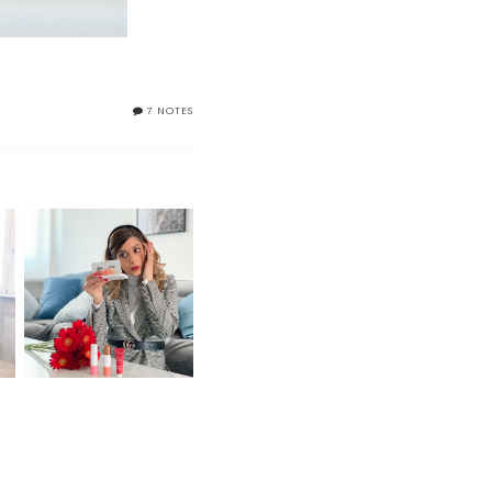
7 NOTES
SELFIE READY WITH
CLARINS: ARRIVA LA
COLLEZIONE MAKE-UP
PRIMAVERA 2019