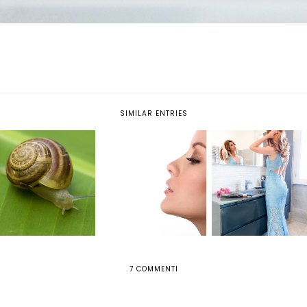
SIMILAR ENTRIES
CREMA ALLA BAVA DI
CURL & STRAIGHT
LUMACA: PERCHÉ
TIPS ON RECOVERING
CONFIDENCE DI
SCEGLIERLA PER
FROM RHINOPLASTY
REMINGTON: PIASTRA
CURARE LA NOSTRA
A SPIRALE 2 IN 1
PELLE
7 COMMENTI