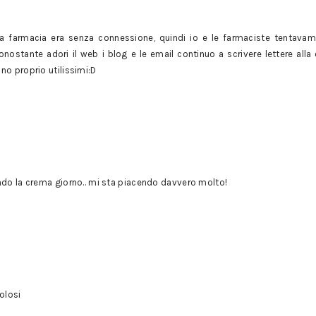
a farmacia era senza connessione, quindi io e le farmaciste tentavamo
nonostante adori il web i blog e le email continuo a scrivere lettere alla
no proprio utilissimi:D
ando la crema giorno.. mi sta piacendo davvero molto!
volosi