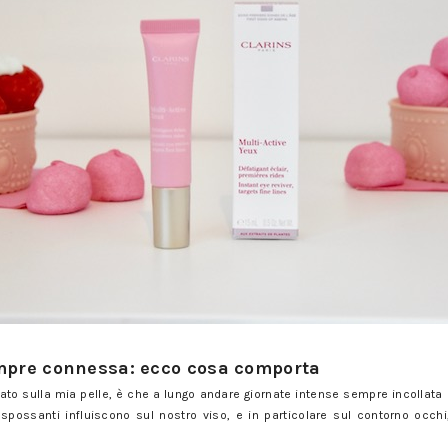
mina i segni di una vita sempre connessa
empre connessa: ecco cosa comporta
to sulla mia pelle, è che a lungo andare giornate intense sempre incollata a
e spossanti influiscono sul nostro viso, e in particolare sul contorno occhi