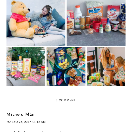
L'ABC DELLA MERENDA: LO
SPUNTINO COMPLETO ED
DEGUSTABOX: TANTI PRODOTTI
EQUILIBRATO FIRMATO
SORPRESA DA SCOPRIRE
PARMAREGGIO
E' ARRIVATA LA
DEGUSTABOX DI
GIULIANI GIUSTO
NUOVA
DICEMBRE
SENZA GLUTINE
DEGUSTABOX
6 COMMENTI
Michela Mzn
MARZO 26, 2017 11:42 AM