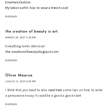
Eniwhere Fashion
My latest outfit: how to wear a trench coat
RISPONDI
the creation of beauty is art.
MARZO 26, 2017 5:39 PM
Everything looks delicious!
the-creationofbeauty.blogspot.com
RISPONDI
Oliver Maurice
LUGLIO 11, 2019 6:09 PM
I think that you need to also
read here
some tips on how to write
a persuasive essay. It could be a good a good start
RISPONDI