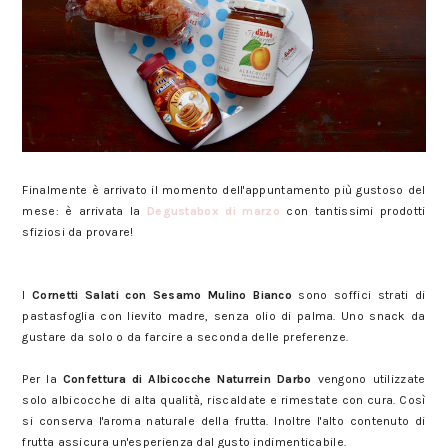
Degustabox del mese di marzo: ecco i prodotti
Finalmente è arrivato il momento dell'appuntamento più gustoso del
mese: è arrivata la
Degustabox di marzo
con tantissimi prodotti
sfiziosi da provare!
Degustabox del mese di marzo: ecco i prodotti
I
Cornetti Salati con Sesamo Mulino Bianco
sono soffici strati di
pastasfoglia con lievito madre, senza olio di palma. Uno snack da
gustare da solo o da farcire a seconda delle preferenze.
Degustabox del mese di marzo: ecco i prodotti
Per la
Confettura di Albicocche Naturrein Darbo
vengono utilizzate
solo albicocche di alta qualità, riscaldate e rimestate con cura. Così
si conserva l'aroma naturale della frutta. Inoltre l'alto contenuto di
frutta assicura un'esperienza dal gusto indimenticabile.