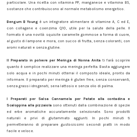
particolare. Una ricetta con vitamina PP, manganese e vitamina B5,
sostanze che contribuiscono al normale metabolismo energetico.
Degustabox del mese di marzo: ecco i prodotti
Bengum B Young
è un integratore alimentare di vitamine A, C ed E,
con collagene e coenzima Q10, utile per la salute della pelle. Il
formato è una novità: squisite caramelle gommose a forma di cuore,
al gusto di lampone e mora, con succo di frutta, senza coloranti, con
aromi naturali e senza glutine.
Degustabox del mese di marzo: ecco i prodotti
Il Preparato in polvere per Meringa di Nonna Anita
ti farà scoprire
quanto è semplice realizzare una meringa perfetta. Basta aggiungere
solo acqua e in pochi minuti otterrai il composto ideale, pronto da
informare. Il preparato per meringa è gluten free, senza conservanti,
senza grassi idrogenati, sena lattosio e senza olio di palma.
Degustabox del mese di marzo: ecco i prodotti
I Preparati per Salsa Cannamela per Patate alla contadina e
Scaloppina alla pizzaiola
sono ottenuti dalla combinazione di spezie
ed erbe aromatiche accuratamente selezionate. Sono prodotti
naturali e privi di glutammato aggiunti. In pochi minuti ti
permetteranno di preparare gustosissimi secondi piatti in modo
facile e veloce.