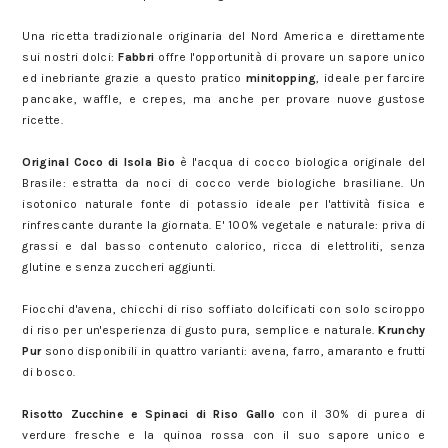
Degustabox del mese di marzo: ecco i prodotti
Una ricetta tradizionale originaria del Nord America e direttamente
sui nostri dolci:
Fabbri
offre l'opportunità di provare un sapore unico
ed inebriante grazie a questo pratico
minitopping
, ideale per farcire
pancake, waffle, e crepes, ma anche per provare nuove gustose
ricette.
Degustabox del mese di marzo: ecco i prodotti
Original Coco di Isola Bio
è l'acqua di cocco biologica originale del
Brasile: estratta da noci di cocco verde biologiche brasiliane. Un
isotonico naturale fonte di potassio ideale per l'attività fisica e
rinfrescante durante la giornata. E' 100% vegetale e naturale: priva di
grassi e dal basso contenuto calorico, ricca di elettroliti, senza
glutine e senza zuccheri aggiunti.
Degustabox del mese di marzo: ecco i prodotti
Fiocchi d'avena, chicchi di riso soffiato dolcificati con solo sciroppo
di riso per un'esperienza di gusto pura, semplice e naturale.
Krunchy
Pur
sono disponibili in quattro varianti: avena, farro, amaranto e frutti
di bosco.
Degustabox del mese di marzo: ecco i prodotti
Risotto Zucchine e Spinaci di Riso Gallo
con il 30% di purea di
verdure fresche e la quinoa rossa con il suo sapore unico e