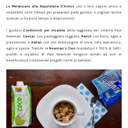
Degustabox del mese di marzo: ecco i prodotti
Le Melanzane alla Napoletana D'Amico
con il loro sapore unico e
irripetibile sono l'ideale per preparare piatti gustosi e originali anche
quando si ha poco tempo a disposizione.
Degustabox del mese di marzo: ecco i prodotti
I gustosi
Condimenti per insalata
della leggenda del cinema Paul
Newman:
Caesar
, con parmiggiano reggiano,
Ranch
con burro, aglio e
prezzemolo; e
Italian
con olio extravergine di oliva, ceto balsamico,
aglio e spezie. Tramite la
Newman's Own
foundation il 100% di tutti i
profitti e royalties di Paul Newman vengono donati ad enti di
beneficienza sostenendo progetti rivolti ai bambini.
Degustabox del mese di marzo: ecco i prodotti