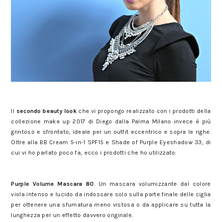
2 beauty look per San Valentino con la collezione P/E 2017 Diego
dalla Palma Milano
Il
secondo beauty look
che vi propongo realizzato con i prodotti della
collezione make up 2017 di Diego dalla Palma Milano invece è più
grintoso e sfrontato, ideale per un outfit eccentrico e sopra le righe.
Oltre alla BB Cream 5-in-1 SPF15 e Shade of Purple Eyeshadow 33, di
cui vi ho parlato poco fa, ecco i prodotti che ho utilizzato:
2 beauty look per San Valentino con la collezione P/E 2017 Diego
dalla Palma Milano
Purple Volume Mascara 80
. Un mascara volumizzante dal colore
viola intenso e lucido da indossare solo sulla parte finale delle ciglia
per ottenere una sfumatura meno vistosa o da applicare su tutta la
lunghezza per un effetto davvero originale.