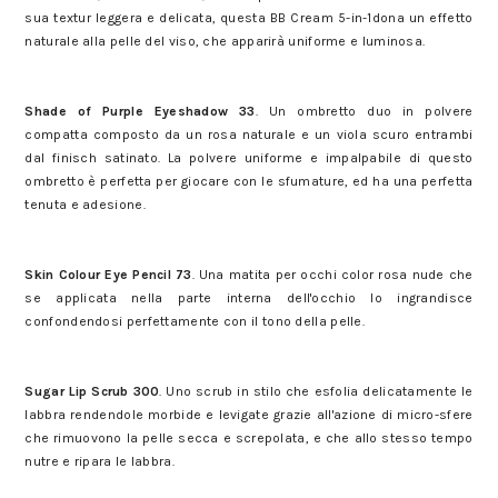
sua textur leggera e delicata, questa BB Cream 5-in-1dona un effetto
naturale alla pelle del viso, che apparirà uniforme e luminosa.
2 beauty look per San Valentino con la collezione P/E 2017 Diego
dalla Palma Milano
Shade of Purple Eyeshadow 33
. Un ombretto duo in polvere
compatta composto da un rosa naturale e un viola scuro entrambi
dal finisch satinato. La polvere uniforme e impalpabile di questo
ombretto è perfetta per giocare con le sfumature, ed ha una perfetta
tenuta e adesione.
2 beauty look per San Valentino con la collezione P/E 2017 Diego
dalla Palma Milano
Skin Colour Eye Pencil 73
. Una matita per occhi color rosa nude che
se applicata nella parte interna dell'occhio lo ingrandisce
confondendosi perfettamente con il tono della pelle.
2 beauty look per San Valentino con la collezione P/E 2017 Diego
dalla Palma Milano
Sugar Lip Scrub 300
. Uno scrub in stilo che esfolia delicatamente le
labbra rendendole morbide e levigate grazie all'azione di micro-sfere
che rimuovono la pelle secca e screpolata, e che allo stesso tempo
nutre e ripara le labbra.
2 beauty look per San Valentino con la collezione P/E 2017 Diego