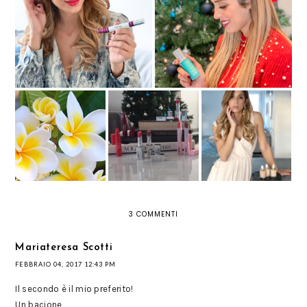
MARIONNAUD LOVES IOMA 3
CLARINS - PORE CONTROL
RENEW SUBLIME STICK 2 IN 1
CREME
MAKE ME HAPPY
FONDOTINTA SKIN
EMOZIONALI
MAKE UP
ILLUSION: IL
FLOWER’S WEEK:
COLLECTION BY
TRUCCO C'È MA
TANTE QUANTI I
MARIONNAUD
NON SI VEDE!
FIORI
3 COMMENTI
Mariateresa Scotti
FEBBRAIO 04, 2017 12:43 PM
Il secondo è il mio preferito!
Un bacione,