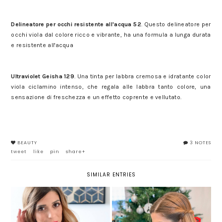
2 beauty look per San Valentino con la collezione P/E 2017 Diego
dalla Palma Milano
Delineatore per occhi resistente all'acqua 52
. Questo delineatore per
occhi viola dal colore ricco e vibrante, ha una formula a lunga durata
e resistente all'acqua
2 beauty look per San Valentino con la collezione P/E 2017 Diego
dalla Palma Milano
Ultraviolet Geisha 129
. Una tinta per labbra cremosa e idratante color
viola ciclamino intenso, che regala alle labbra tanto colore, una
sensazione di freschezza e un effetto coprente e vellutato.
2 beauty look per San Valentino con la collezione P/E 2017 Diego
dalla Palma Milano
BEAUTY
3 NOTES
tweet
like
pin
share+
SIMILAR ENTRIES