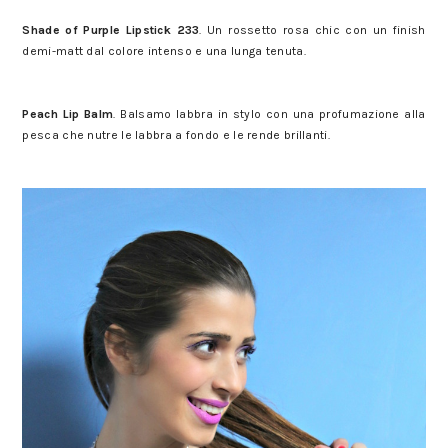
dalla Palma Milano
Shade of Purple Lipstick 233
. Un rossetto rosa chic con un finish
demi-matt dal colore intenso e una lunga tenuta.
2 beauty look per San Valentino con la collezione P/E 2017 Diego
dalla Palma Milano
Peach Lip Balm
. Balsamo labbra in stylo con una profumazione alla
pesca che nutre le labbra a fondo e le rende brillanti.
2 beauty look per San Valentino con la collezione P/E 2017 Diego
dalla Palma Milano