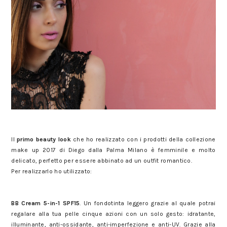
2 beauty look per San Valentino con la collezione P/E 2017 Diego
dalla Palma Milano
Il
primo beauty look
che ho realizzato con i prodotti della collezione
make up 2017 di Diego dalla Palma Milano è femminile e molto
delicato, perfetto per essere abbinato ad un outfit romantico.
Per realizzarlo ho utilizzato:
2 beauty look per San Valentino con la collezione P/E 2017 Diego
dalla Palma Milano
BB Cream 5-in-1 SPF15
. Un fondotinta leggero grazie al quale potrai
regalare alla tua pelle cinque azioni con un solo gesto: idratante,
illuminante, anti-ossidante, anti-imperfezione e anti-UV. Grazie alla