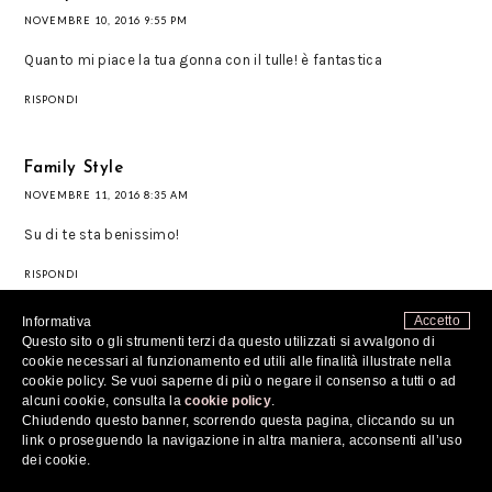
NOVEMBRE 10, 2016 9:55 PM
Quanto mi piace la tua gonna con il tulle! è fantastica
RISPONDI
Family Style
NOVEMBRE 11, 2016 8:35 AM
Su di te sta benissimo!
RISPONDI
Accetto
Informativa
Questo sito o gli strumenti terzi da questo utilizzati si avvalgono di
Unknown
cookie necessari al funzionamento ed utili alle finalità illustrate nella
NOVEMBRE 11, 2016 9:02 AM
cookie policy. Se vuoi saperne di più o negare il consenso a tutti o ad
alcuni cookie, consulta la
cookie policy
.
Cara questo outfit è strepitoso!!!
Chiudendo questo banner, scorrendo questa pagina, cliccando su un
Adoro la gonna, sei davvero super chic, il nero poi è sempre di
link o proseguendo la navigazione in altra maniera, acconsenti all’uso
un'eleganza infinita! Bellissime foto!
dei cookie.
Un bacione