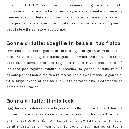
la gonna di tulle? Per creare un abbinamento glam rock, potete
indossarla con una t-shirt stampata, e delle sneakers come le
Converse o con degli anfibi; se invece state cercando di creare un
look più delicato e femminile optate per una camicetta e un paio di
décolleté e il risultato è assicurato.
Gonna di tulle: sceglila in base al tuo fisico
Gonna di tulle: sceglila in base al tuo fisico
Ovviamente ci sono gonne di tulle di ogni lunghezza: mini, midi e
maxi. Se volete scegliere quella giusta per valorizzare il vostro fisico
ecco quale dovete preferire: la gonna in tulle in versione mini è più
indicata per ragazze minute e bassine; la gonna in tulle midi è
l'ideale per chi non è molto alta ma ha un fisico formoso; la gonna di
tulle lunga invece si addice di più alle persone alte, ovviamente da
portare con i tacchi.
Gonna di tulle: ecco come indossarla
Gonna di tulle: il mio look
Oggi ho scelto di indossare la gonna di tulle in un total black look la
cui armonia è spezzata unicamente da una clutch rossa. Il modello
che ho scelto è lungo, formato da un unico strato di tulle liscio,
caratterizzato da un ricamo sul fondo. L'ho abbinata ad un top a