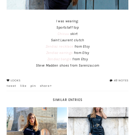
I was wearing:
Sportstaff top
Chicuu
skirt
Saint Laurent clutch
Zendiaz necklace
from Et
sy
Zendiaz earrings
from Etsy
Zendiaz bangle
from Etsy
Steve Madden shoes from Sarenza.com
LOOKS
48 NOTES
tweet
like
pin
share+
SIMILAR ENTRIES
UN LOOK STRONG CON
TRE TREND DA INDOSSARE