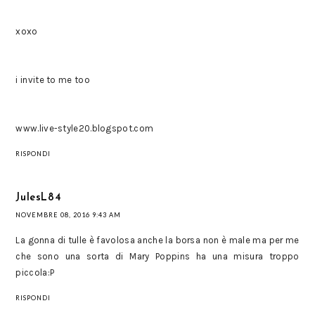
xoxo
i invite to me too
www.live-style20.blogspot.com
RISPONDI
JulesL84
NOVEMBRE 08, 2016 9:43 AM
La gonna di tulle è favolosa anche la borsa non è male ma per me
che sono una sorta di Mary Poppins ha una misura troppo
piccola:P
RISPONDI