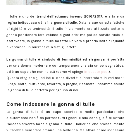
Gonna di tulle: ecco come indossarla
Il tulle è uno dei
trend dell'autunno inverno 2016/2017
, e a fare da
regina indiscussa c'è lei: la
gonna di tulle
. Date le sue caratteristiche
di rigidità e voluminosità, il tulle inizialmente era utilizzato sotto le
gonne per donare loro volume e gonfiarle; ma poi da servile ruolo di
sottoveste, la gonna di tulle ha fatto un vero e proprio salto di qualità
diventando un must have a tutti gli effetti.
La gonna di tulle è simbolo di femminilità ed eleganza
, è perfetta
per una donna moderna e contemporanea che sia un po' sognatrice,
ed è un capo che non ha età (come vi spiego
in questo post
).
Questa stagione gli stilisti si sono divertiti a interpretare in vari modi:
lunga, corta, fluttuante, lavorata, a pieghe, ricamata; insomma esiste
la gonna di tulle perfetta per ognuna di noi.
Come indossare la gonna di tulle
Come indossare la gonna di tulle
La gonna di tulle è un capo scenico e molto particolare che
sicuramente non è da portare tutti i giorni. Il mio consiglio è di evitare
l'accoppiamento banale gonna di tulle - ballerine che probabilmente
vi farebbe sembrare proprio una ballerina. Ma allora come indossare