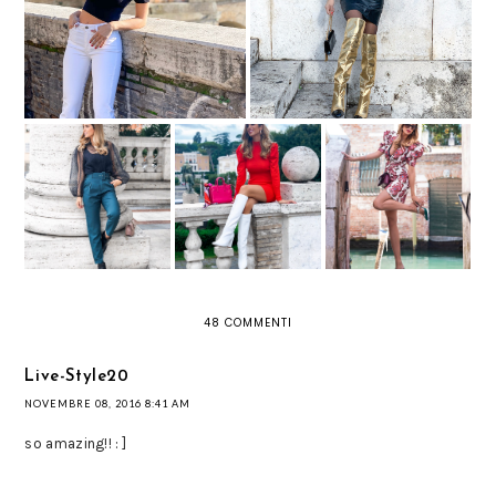
VESTITO DI PELLE E STIVALI
QUESTA STAGIONE
ORO
3 LOOK PER
PANTALONI: DUE
AFFRONTARE
MODELLI DA NON
L'AUTUNNO CON
AROUND VENICE
PERDERE
STILE GRAZIE A
QUEST'INVERNO
LILY LULU
48 COMMENTI
Live-Style20
NOVEMBRE 08, 2016 8:41 AM
so amazing!! : ]