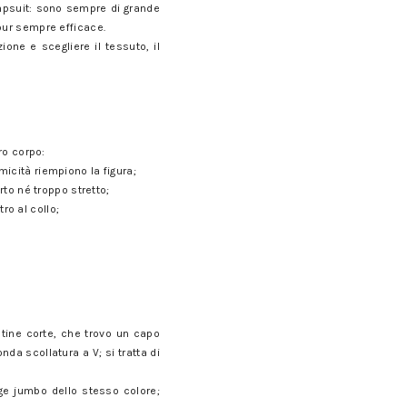
umpsuit: sono sempre di grande
pur sempre efficace.
one e scegliere il tessuto, il
ro corpo:
icità riempiono la figura;
to né troppo stretto;
ro al collo;
tine corte, che trovo un capo
a scollatura a V; si tratta di
age jumbo dello stesso colore;