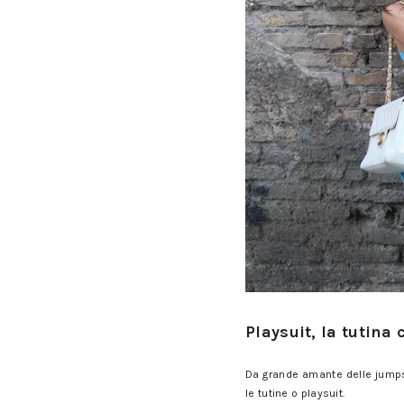
Playsuit, la tutina corta: tutti 
Playsuit, la tutina 
Playsuit, la tutina corta: tutti 
Da grande amante delle jumpsui
le tutine o playsuit.