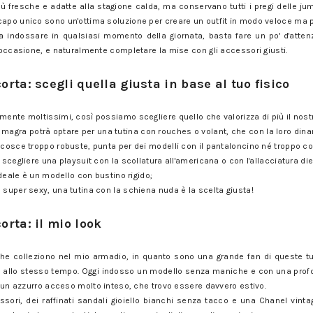
ù fresche e adatte alla stagione calda, ma conservano tutti i pregi delle j
capo unico sono un'ottima soluzione per creare un outfit in modo veloce ma 
a indossare in qualsiasi momento della giornata, basta fare un po' d'attenzi
l'occasione, e naturalmente completare la mise con gli accessori giusti.
i quella giusta in base al tuo fisico
corta: scegli quella giusta in base al tuo fisico
i quella giusta in base al tuo fisico
mente moltissimi, così possiamo scegliere quello che valorizza di più il nost
gra potrà optare per una tutina con rouches o volant, che con la loro dinam
 cosce troppo robuste, punta per dei modelli con il pantaloncino né troppo cor
 scegliere una playsuit con la scollatura all'americana o con l'allacciatura diet
'ideale è un modello con bustino rigido;
 super sexy, una tutina con la schiena nuda è la scelta giusta!
i quella giusta in base al tuo fisico
corta: il mio look
i quella giusta in base al tuo fisico
che colleziono nel mio armadio, in quanto sono una grande fan di queste tu
llo stesso tempo. Oggi indosso un modello senza maniche e con una profond
di un azzurro acceso molto inteso, che trovo essere davvero estivo.
sori, dei raffinati sandali gioiello bianchi senza tacco e una Chanel vint