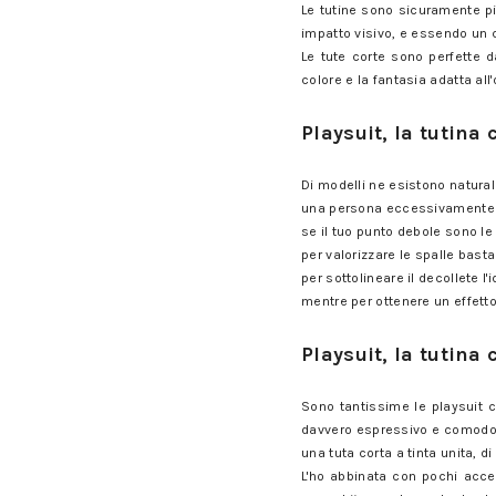
Le tutine sono sicuramente pi
impatto visivo, e essendo un 
Le tute corte sono perfette d
colore e la fantasia adatta al
Playsuit, la tutina corta: scegl
Playsuit, la tutina 
Playsuit, la tutina corta: scegl
Di modelli ne esistono natural
una persona eccessivamente ma
se il tuo punto debole sono le
per valorizzare le spalle basta
per sottolineare il decollete l
mentre per ottenere un effetto
Playsuit, la tutina corta: scegl
Playsuit, la tutina 
Playsuit, la tutina corta: scegl
Sono tantissime le playsuit 
davvero espressivo e comodo a
una tuta corta a tinta unita, 
L'ho abbinata con pochi acces