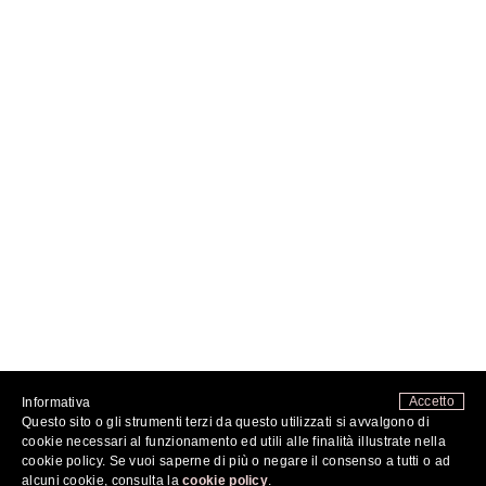
Accetto
Informativa
Questo sito o gli strumenti terzi da questo utilizzati si avvalgono di
FOLLOW ME
cookie necessari al funzionamento ed utili alle finalità illustrate nella
cookie policy. Se vuoi saperne di più o negare il consenso a tutti o ad
alcuni cookie, consulta la
cookie policy
.