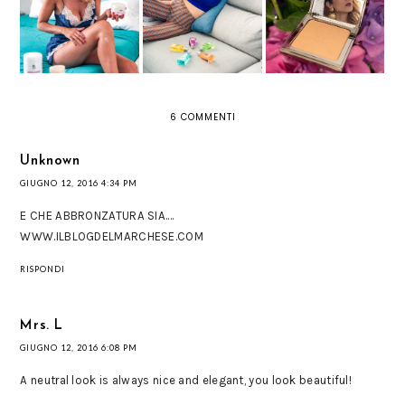
SISLEY PARIS:
GAMBE IN FORMA
L'ESTATE: MUGLER
MAQUILLAGE AD
CON THE UNIQUE
COLOGNE
ALTA DEFINIZIONE
FORM
6 COMMENTI
Unknown
GIUGNO 12, 2016 4:34 PM
E CHE ABBRONZATURA SIA....
WWW.ILBLOGDELMARCHESE.COM
RISPONDI
Mrs. L
GIUGNO 12, 2016 6:08 PM
A neutral look is always nice and elegant, you look beautiful!