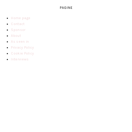
PAGINE
Home page
Contact
Sponsor
About
As seen in
Privacy Policy
Cookie Policy
Interviews