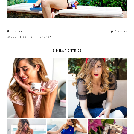
BEAUTY
6 NOTES
tweet
like
pin
share+
SIMILAR ENTRIES
LA MIA BEAUTY ROUTINE POST
STYLING PERFETTO E CAPELLI
VACANZE, CON LA CREMA
SEMPRE VOLUMINOSI: ECCO LA
EFFETTO TENSORE MASCIA
MIA ROUTINE
BRUNELLI
PRONTA
BLUR EXPERT DI
ALL'ESTATE CON
PROFUMI PER