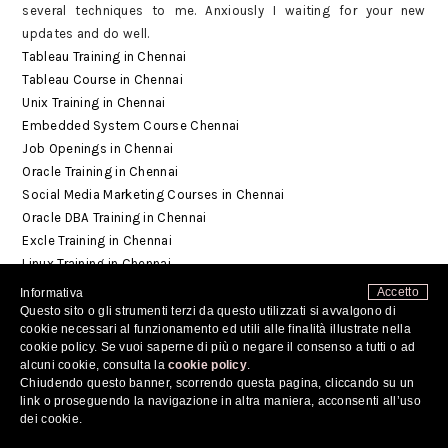
several techniques to me. Anxiously I waiting for your new
updates and do well.
Tableau Training in Chennai
Tableau Course in Chennai
Unix Training in Chennai
Embedded System Course Chennai
Job Openings in Chennai
Oracle Training in Chennai
Social Media Marketing Courses in Chennai
Oracle DBA Training in Chennai
Excle Training in Chennai
Linux Training in Chennai
Accetto
Informativa
RISPONDI
Questo sito o gli strumenti terzi da questo utilizzati si avvalgono di
cookie necessari al funzionamento ed utili alle finalità illustrate nella
cookie policy. Se vuoi saperne di più o negare il consenso a tutti o ad
sasi
alcuni cookie, consulta la
cookie policy
.
Chiudendo questo banner, scorrendo questa pagina, cliccando su un
AGOSTO 27, 2019 10:17 AM
link o proseguendo la navigazione in altra maniera, acconsenti all’uso
dei cookie.
It's Looks deeply awesome article!! which you have posted is