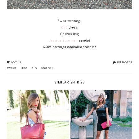
I was wearing:
OVS
dress
Chanel bag
Jessica Buurman
sandal
Glam earrings,necklace,bracelet
LOOKS
68 NOTES
tweet
like
pin
share+
SIMILAR ENTRIES
BAGINNING REVIEW: BORSA
LITTLE BLACK DRESS: ODE AL
DA GIORNO ROSSA CON
TUBINO NERO
BORCHIE