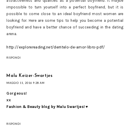
attractiveness and qualities as a potential boyfriend. It maybe
impossible to turn yourself into a perfect boyfriend, but it is
possible to come close to an ideal boyfriend most women are
looking for. Here are some tips to help you become a potential
boyfriend and have a better chance of succeeding in the dating
arena.
http://explorereading.net/derritelo-de-amor-libro-pdf/
RISPONDI
Malu Keizer-Swartjes
MAGGIO 11, 2016 9:28 AM
Gorgeous!
xx
Fashion & Beauty blog by Malu Swartjes! ♥
RISPONDI