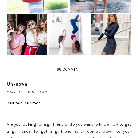
OCCHIALI A FORMA
QUARANTENA:
DI CUORE? E'
OUTFIT SPORTIVO
BLACK IS BLACK: IL
AMORE A PRIMA
PER ALLENARSI A
RITORNO DEL NERO
VISTA!
CASA
68 COMMENTI
Unknown
MAGGIO 11, 2016 8:45 AM
Derrítelo De Amor
Are you looking for a girlfriend or do you want to know how to get
a girlfriend? To get a girlfriend, it all comes down to your