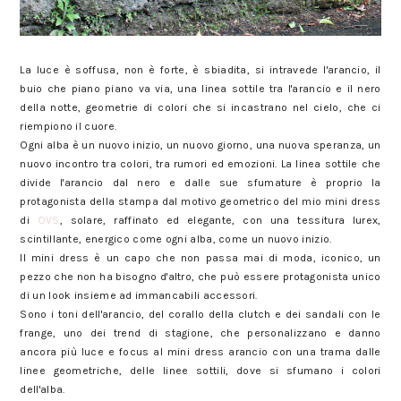
La luce è soffusa, non è forte, è sbiadita, si intravede l'arancio, il
buio che piano piano va via, una linea sottile tra l'arancio e il nero
della notte, geometrie di colori che si incastrano nel cielo, che ci
riempiono il cuore.
Ogni alba è un nuovo inizio, un nuovo giorno, una nuova speranza, un
nuovo incontro tra colori, tra rumori ed emozioni. La linea sottile che
divide l'arancio dal nero e dalle sue sfumature è proprio la
protagonista della stampa dal motivo geometrico del mio mini dress
di
OVS
, solare, raffinato ed elegante, con una tessitura lurex,
scintillante, energico come ogni alba, come un nuovo inizio.
Il mini dress è un capo che non passa mai di moda, iconico, un
pezzo che non ha bisogno d'altro, che può essere protagonista unico
di un look insieme ad immancabili accessori.
Sono i toni dell'arancio, del corallo della clutch e dei sandali con le
frange, uno dei trend di stagione, che personalizzano e danno
ancora più luce e focus al mini dress arancio con una trama dalle
linee geometriche, delle linee sottili, dove si sfumano i colori
dell'alba.