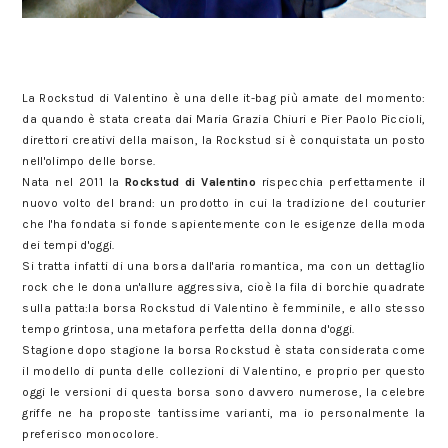
it bag: la Rockstud di Valentino. come indossare la rockstud di
Valentino.
La Rockstud di Valentino è una delle it-bag più amate del momento:
da quando è stata creata dai Maria Grazia Chiuri e Pier Paolo Piccioli,
direttori creativi della maison, la Rockstud si è conquistata un posto
nell'olimpo delle borse.
it bag: la Rockstud di Valentino.
Nata nel 2011 la
Rockstud di Valentino
rispecchia perfettamente il
nuovo volto del brand: un prodotto in cui la tradizione del couturier
che l'ha fondata si fonde sapientemente con le esigenze della moda
dei tempi d'oggi.
Come indossare la rockstud di Valentino.
Si tratta infatti di una borsa dall'aria romantica, ma con un dettaglio
rock che le dona un'allure aggressiva, cioè la fila di borchie quadrate
sulla patta:la borsa Rockstud di Valentino è femminile, e allo stesso
tempo grintosa, una metafora perfetta della donna d'oggi.
Stagione dopo stagione la borsa Rockstud è stata considerata come
il modello di punta delle collezioni di Valentino, e proprio per questo
oggi le versioni di questa borsa sono davvero numerose, la celebre
griffe ne ha proposte tantissime varianti, ma io personalmente la
preferisco monocolore.