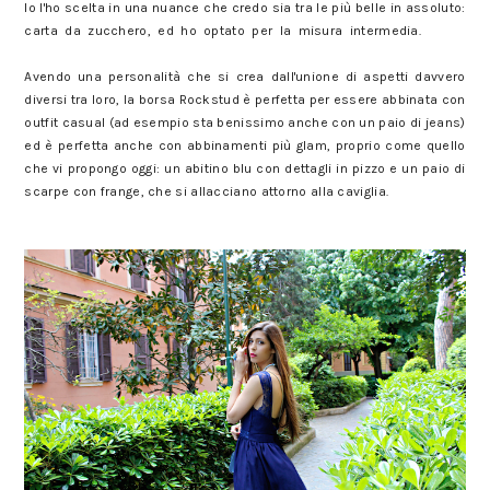
Io l'ho scelta in una nuance che credo sia tra le più belle in assoluto:
carta da zucchero, ed ho optato per la misura intermedia.
Come
indossare la rockstud di Valentino.
Avendo una personalità che si crea dall'unione di aspetti davvero
diversi tra loro, la borsa Rockstud è perfetta per essere abbinata con
outfit casual (ad esempio sta benissimo anche con un paio di jeans)
ed è perfetta anche con abbinamenti più glam, proprio come quello
che vi propongo oggi: un abitino blu con dettagli in pizzo e un paio di
scarpe con frange, che si allacciano attorno alla caviglia.
it bag: la Rockstud di Valentino. come indossare la rockstud di
Valentino.