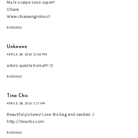
Ma le scarpe sono super!!
Chiara
Www.chiaraangiolino.it
RISPONDI
Unknown
APRILE 28, 2016 12:06 PM
adoro questa borsa!!!! :D
RISPONDI
Tina Chic
APRILE 28, 2016 1:17 PM
Beautiful pictures! Love the bag and sandals :)
http://tinachic.com
RISPONDI