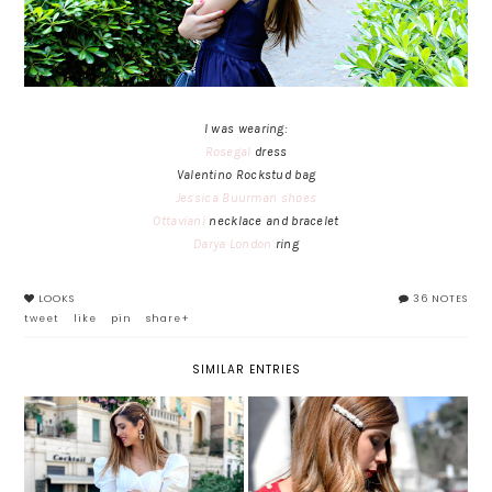
I was wearing:
Rosegal
dress
Valentino Rockstud bag
Jessica Buurman shoes
Ottaviani
necklace and bracelet
Darya London
ring
LOOKS
36 NOTES
tweet
like
pin
share+
SIMILAR ENTRIES
TREND ALERT: LE MANICHE A
FERMAGLI PER CAPELLI: