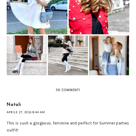
PALLONCINO TORNANO A
SPOPOLA IL TREND DELLE HAIR
FARCI SOGNARE CON IL LORO
CLIP
VOLUME
MINISTAR WEARS
STIVALI BIANCHI:
PONCHO A COLLO
THE FAMILY -
TUTTO QUELLO CHE
ALTO: MUST HAVE
VESTITI
DEVI SAPERE SU
INVERNALE
COORDINATI
QUESTO TREND
MAMMA E FIGLI
36 COMMENTI
Natali
APRILE 27, 2016 8:44 AM
This is such a gorgeous, feminine and perfect for Summer parties
outfit!