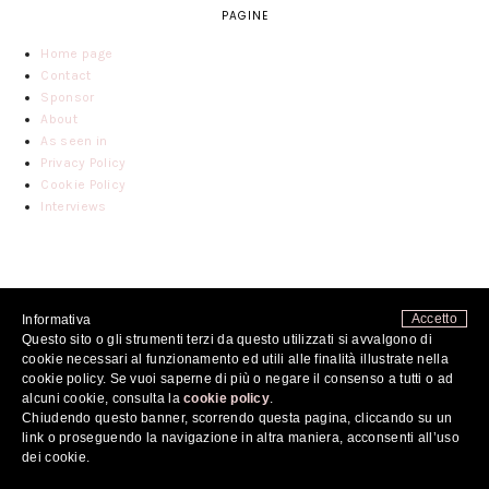
PAGINE
Home page
Contact
Sponsor
About
As seen in
Privacy Policy
Cookie Policy
Interviews
Accetto
Informativa
Questo sito o gli strumenti terzi da questo utilizzati si avvalgono di
cookie necessari al funzionamento ed utili alle finalità illustrate nella
cookie policy. Se vuoi saperne di più o negare il consenso a tutti o ad
alcuni cookie, consulta la
cookie policy
.
Chiudendo questo banner, scorrendo questa pagina, cliccando su un
link o proseguendo la navigazione in altra maniera, acconsenti all’uso
dei cookie.