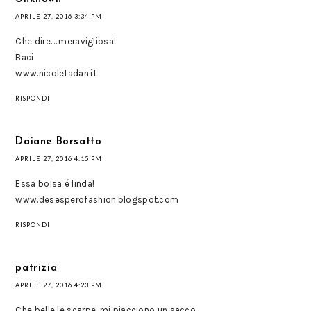
APRILE 27, 2016 3:34 PM
Che dire.....meravigliosa!
Baci
www.nicoletadan.it
RISPONDI
Daiane Borsatto
APRILE 27, 2016 4:15 PM
Essa bolsa é linda!
www.desesperofashion.blogspot.com
RISPONDI
patrizia
APRILE 27, 2016 4:23 PM
Che belle le scarpe, mi piacciono un sacco