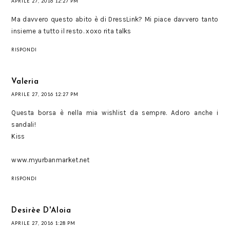
APRILE 27, 2016 12:27 PM
Ma davvero questo abito è di DressLink? Mi piace davvero tanto
insieme a tutto il resto. xoxo rita talks
RISPONDI
Valeria
APRILE 27, 2016 12:27 PM
Questa borsa è nella mia wishlist da sempre. Adoro anche i
sandali!
Kiss
www.myurbanmarket.net
RISPONDI
Desirèe D'Aloia
APRILE 27, 2016 1:28 PM