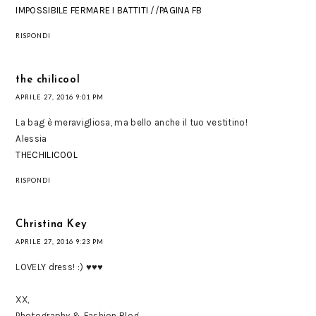
IMPOSSIBILE FERMARE I BATTITI
//
PAGINA FB
RISPONDI
the chilicool
APRILE 27, 2016 9:01 PM
La bag è meravigliosa, ma bello anche il tuo vestitino!
Alessia
THECHILICOOL
RISPONDI
Christina Key
APRILE 27, 2016 9:23 PM
LOVELY dress! :) ♥♥♥
XX,
Photography & Fashion Blog