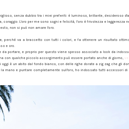
me indossarlo. color oro. indossare l'oro.
glioso, senza dubbio tra i miei preferiti: è luminoso, brillante, desideroso d'a
, coraggio. L'oro per me sono sogni e felicità, l'oro è frivolezza e leggerezza n
esto, non si può non amare l'oro.
color oro. oro.
me indossarlo. color oro. indossare l'oro.
, perché va a braccetto con tutti i colori, e fa ottenere un risultato ott
sso e oro.
ce da portare, e proprio per questo viene spesso associato a look da indos
i, ma con qualche piccolo accorgimento può essere portato anche di giorno,
ve
 oggi è un abito dal fondo bianco, con delle righe dorate a zig zag che gli d
e la mano e puntare completamente sull'oro, ho indossato tutti accessori di 
Colore oro, come abbinarlo, come indossarlo. color oro. indossare l'oro.