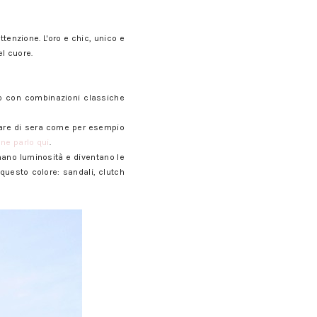
ttenzione. L'oro e chic, unico e
el cuore.
color oro. oro.
imo con combinazioni classiche
sare di sera come per esempio
 ne parlo qui
.
onano luminosità e diventano le
questo colore: sandali, clutch