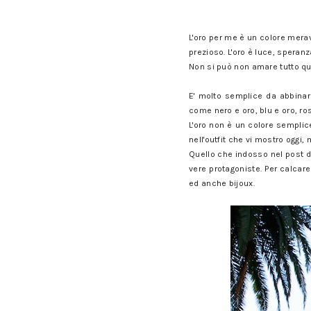
Colore oro, come abbinarlo, co
L'oro per me è un colore meravi
prezioso. L'oro è luce, speranza
Non si può non amare tutto qu
Colore oro, come abbinarlo, co
E' molto semplice da abbinare
come nero e oro, blu e oro, ro
L'oro non è un colore sempli
nell'outfit che vi mostro ogg
Quello che indosso nel post di
vere protagoniste. Per calcar
ed anche bijoux.