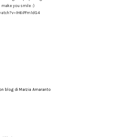
 make you smile :)
watch?v=IH6iPFm1dG4
on blog di Marzia Amaranto