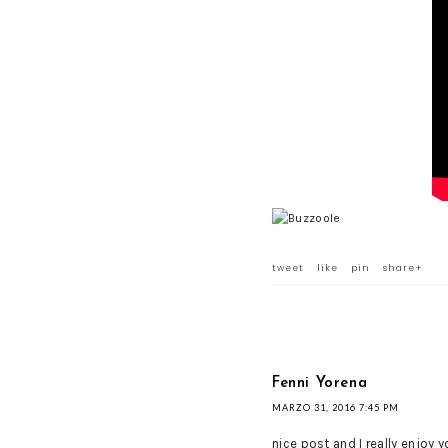
tweet
like
pin
share+
Fenni Yorena
MARZO 31, 2016 7:45 PM
nice post and I really enjoy 