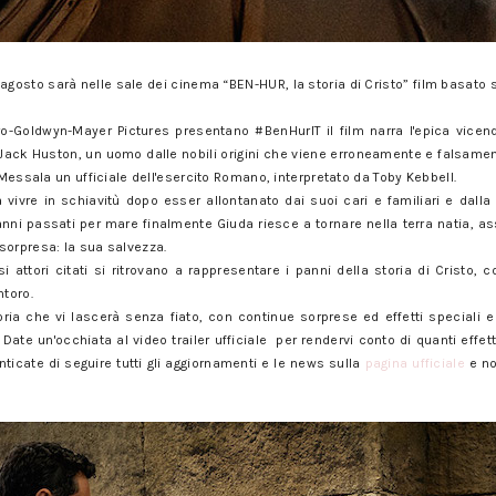
1 agosto sarà nelle sale dei cinema “BEN-HUR, la storia di Cristo” film basato
o-Goldwyn-Mayer Pictures presentano #BenHurIT il film narra l'epica vicen
Jack Huston, un uomo dalle nobili origini che viene erroneamente e falsame
 Messala un ufficiale dell'esercito Romano, interpretato da Toby Kebbell.
 vivre in schiavitù dopo esser allontanato dai suoi cari e familiari e dall
ni passati per mare finalmente Giuda riesce a tornare nella terra natia, ass
sorpresa: la sua salvezza.
i attori citati si ritrovano a rappresentare i panni della storia di Cristo, 
toro.
ria che vi lascerà senza fiato, con continue sorprese ed effetti speciali 
ate un'occhiata al video trailer ufficiale per rendervi conto di quanti effett
enticate di seguire tutti gli aggiornamenti e le news sulla
pagina ufficiale
e no