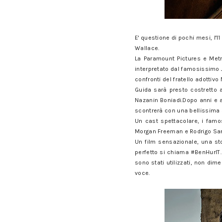
E' questione di pochi mesi, l'1
Wallace.
La Paramount Pictures e Metr
interpretato dal famosissimo 
confronti del fratello adottivo
Guida sarà presto costretto a
Nazanin Boniadi.Dopo anni e an
scontrerà con una bellissima 
Un cast spettacolare, i famos
Morgan Freeman e Rodrigo San
Un film sensazionale, una sto
perfetto si chiama #BenHurIT. D
sono stati utilizzati, non dim
voce.