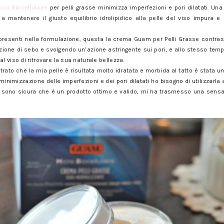
cro Biocellulaire
per pelli grasse minimizza imperfezioni e pori dilatati. Una
 a mantenere il giusto equilibrio idrolipidico alla pelle del viso impura 
i presenti nella formulazione, questa la crema Guam per Pelli Grasse contrast
uzione di sebo e svolgendo un’azione astringente sui pori, e allo stesso temp
l viso di ritrovare la sua naturale bellezza.
trato che la mia pelle è risultata molto idratata e morbida al tatto è stata 
inimizzazione delle imperfezioni e dei pori dilatati ho bisogno di utilizzarla a
 sono sicura che è un prodotto ottimo e valido, mi ha trasmesso una sensa