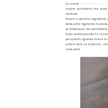
La crema
Guam della linea Mi
routine quotidiana che aiuta
morbida.
Grazie a specifici ingredient
della pelle regolando la prod
di idratazione che permetterà a
Dopo averla provata ho riscon
per quanto riguarda invece la m
potervi dare un responso, ma
sulla pelle.