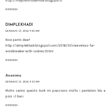
http://maysesmodamour.blogspot.it
RISPONDI
DIMPLEKHADI
GENNAIO 15, 2016 9:42 AM
Nice pants dear!
http://dimplekhadi.blogspot.com/2016/01/sleeveless-fur-
windbreaker-with-cndirect.html
RISPONDI
Anonimo
GENNAIO 15, 2016 9:53 AM
Molto carino questo look mi piacciono molto i pantaloni blu a
pois =) baci
RISPONDI