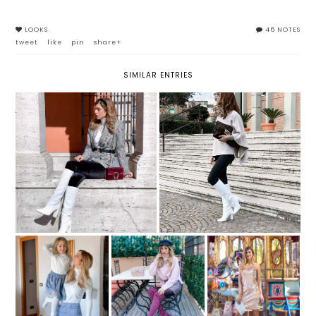
LOOKS
46 NOTES
tweet
like
pin
share+
SIMILAR ENTRIES
STIVALI BIANCHI: TUTTO
PONCHO A COLLO ALTO: MUST
QUELLO CHE DEVI SAPERE SU
HAVE INVERNALE
QUESTO TREND
MINISTAR WEARS
MAGLIONE
THE FAMILY -
OVERSIZE: IL CAPO
VESTITI
SEQUINS, PLEASE!
INVERNALE
COORDINATI
PERFETTO
MAMMA E FIGLI