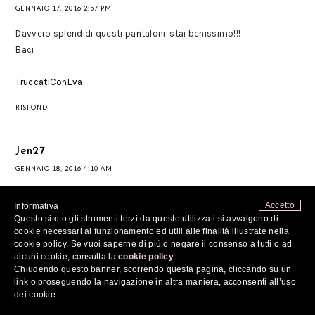
GENNAIO 17, 2016 2:57 PM
Davvero splendidi questi pantaloni, stai benissimo!!!
Baci
TruccatiConEva
RISPONDI
Jen27
GENNAIO 18, 2016 4:10 AM
Such a pretty colour of blue on you! Lovely photos, as always! xo
Accetto
Informativa
Questo sito o gli strumenti terzi da questo utilizzati si avvalgono di
-Jen
cookie necessari al funzionamento ed utili alle finalità illustrate nella
cookie policy. Se vuoi saperne di più o negare il consenso a tutti o ad
alcuni cookie, consulta la
cookie policy
.
www.vibrantbeautyblog.com
Chiudendo questo banner, scorrendo questa pagina, cliccando su un
link o proseguendo la navigazione in altra maniera, acconsenti all’uso
RISPONDI
dei cookie.