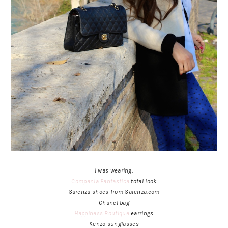
I was wearing:
Compania Fantastica
total look
Sarenza shoes from Sarenza.com
Chanel bag
Happiness Boutique
earrings
Kenzo sunglasses