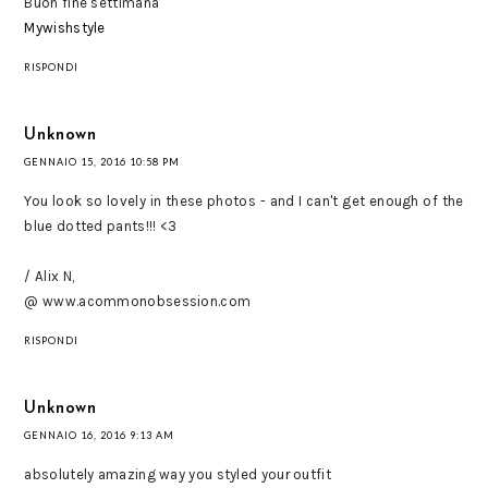
Buon fine settimana
Mywishstyle
RISPONDI
Unknown
GENNAIO 15, 2016 10:58 PM
You look so lovely in these photos - and I can't get enough of the
blue dotted pants!!! <3
/ Alix N,
@ www.acommonobsession.com
RISPONDI
Unknown
GENNAIO 16, 2016 9:13 AM
absolutely amazing way you styled your outfit