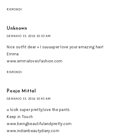
RISPONDI
Unknown
GENNAIO 15, 2016 10:33 AM
Nice outfit dear + I suuuuper love your amazing hair!
Emma
www.emmalovesfashion.com
RISPONDI
Pooja Mittal
GENNAIO 15, 2016 10:45 AM
u look super pretty,love the pants
Keep in Touch
www.beingbeautifulandpretty.com
www.indianbeautydiary.com