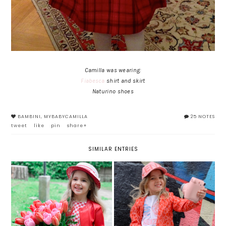
Camilla was wearing:
Fiabesca
shirt and skirt
Naturino shoes
BAMBINI
,
MYBABYCAMILLA
25 NOTES
tweet
like
pin
share+
SIMILAR ENTRIES
CERIMONIA IN VISTA? KENZO
STAMPA VICHY: UN TREND
KIDS LANCIA PARTY, UNA
PRIMAVERILE DAL SAPORE
CAPSULE DI VESTITI BIMBA
RETRO
ELEGANTI