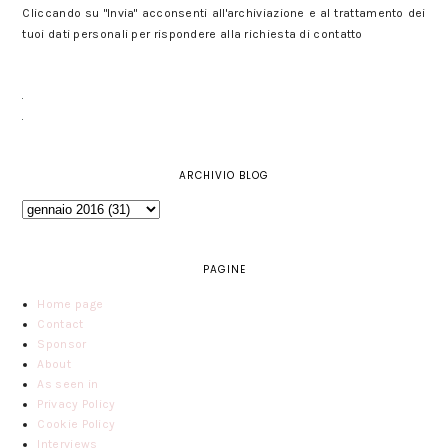
Cliccando su "Invia" acconsenti all'archiviazione e al trattamento dei
tuoi dati personali per rispondere alla richiesta di contatto
ARCHIVIO BLOG
PAGINE
Home page
Contact
Sponsor
About
As seen in
Privacy Policy
Cookie Policy
Interviews