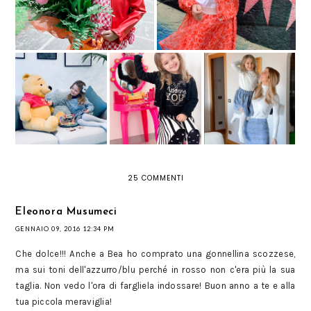
L'ABC DELLA
MERENDA: LO
MINISTAR WEARS
SPUNTINO
PLAYTIME: LOOK
THE FAMILY -
COMPLETO ED
BAMBINA PER
VESTITI
EQUILIBRATO
TUTTI I GIORNI
COORDINATI
FIRMATO
MAMMA E FIGLI
PARMAREGGIO
25 COMMENTI
Eleonora Musumeci
GENNAIO 09, 2016 12:34 PM
Che dolce!!! Anche a Bea ho comprato una gonnellina scozzese,
ma sui toni dell'azzurro/blu perché in rosso non c'era più la sua
taglia. Non vedo l'ora di fargliela indossare! Buon anno a te e alla
tua piccola meraviglia!