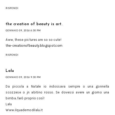
RISPONDI
the creation of beauty is art.
GENNAIO 09, 2016 6:30 PM
Aww, these pictures are so so cute!
the-creationofbeauty.blogspot.com
RISPONDI
Lalu
GENNAIO 09, 2016 9:30 PM
Da piccola a Natale io indossava sempre o una gonnella
scozzese o jn abitino rosso. Se dovessi avere un giorno una
bimba..farò proprio così!
Lalu
Www.ilquadernodilalu.it