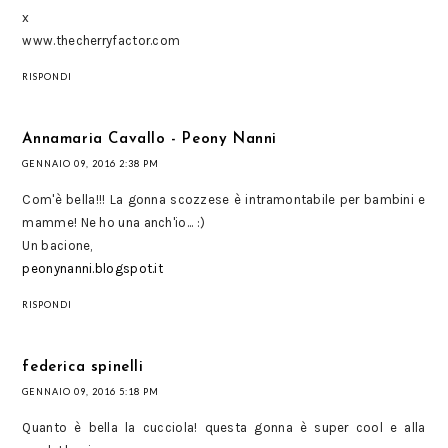
x
www.thecherryfactor.com
RISPONDI
Annamaria Cavallo - Peony Nanni
GENNAIO 09, 2016 2:38 PM
Com'è bella!!! La gonna scozzese è intramontabile per bambini e
mamme! Ne ho una anch'io... :)
Un bacione,
peonynanni.blogspot.it
RISPONDI
federica spinelli
GENNAIO 09, 2016 5:18 PM
Quanto è bella la cucciola! questa gonna è super cool e alla