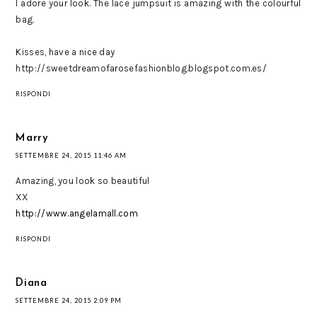
I adore your look. The lace jumpsuit is amazing with the colourful
bag.
Kisses, have a nice day
http://sweetdreamofarosefashionblog.blogspot.com.es/
RISPONDI
Marry
SETTEMBRE 24, 2015 11:46 AM
Amazing, you look so beautiful
XX
http://www.angelamall.com
RISPONDI
Diana
SETTEMBRE 24, 2015 2:09 PM