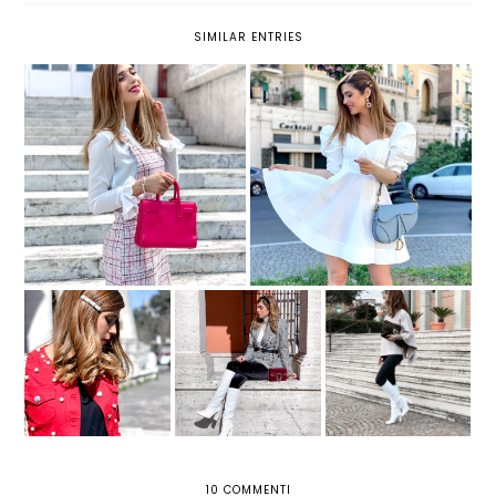
SIMILAR ENTRIES
TREND ALERT: LE MANICHE A
PALLONCINO TORNANO A
TRE NUOVI LOOK PRIMAVERILI
FARCI SOGNARE CON IL LORO
VOLUME
FERMAGLI PER
STIVALI BIANCHI:
PONCHO A COLLO
CAPELLI: SPOPOLA
TUTTO QUELLO CHE
ALTO: MUST HAVE
IL TREND DELLE
DEVI SAPERE SU
INVERNALE
HAIR CLIP
QUESTO TREND
10 COMMENTI