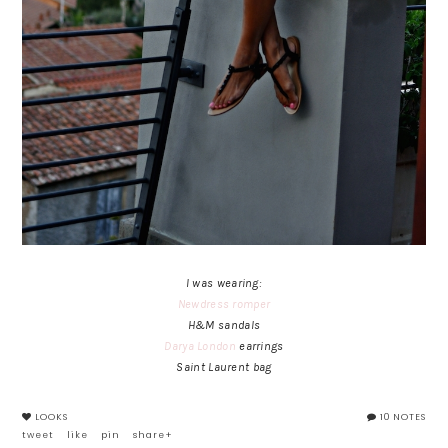
I was wearing:
Newdress romper
H&M sandals
Darya London
earrings
Saint Laurent bag
LOOKS
10 NOTES
tweet
like
pin
share+