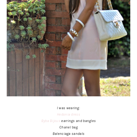
I was wearing:
Hedonia dress
Byba Bijoux
earrings and bangles
Chanel bag
Balenciaga sandals