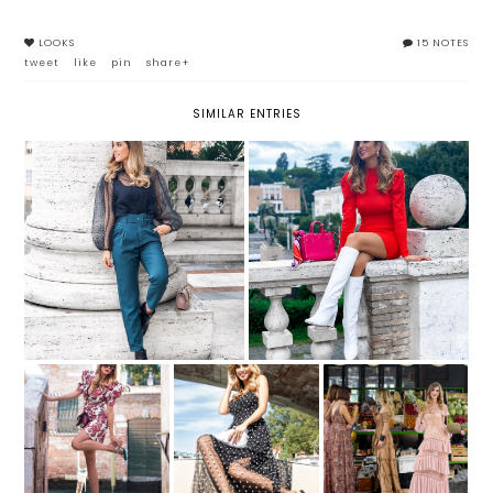
LOOKS
15 NOTES
tweet
like
pin
share+
SIMILAR ENTRIES
3 LOOK PER AFFRONTARE
PANTALONI: DUE MODELLI DA
L'AUTUNNO CON STILE GRAZIE
NON PERDERE QUEST'INVERNO
A LILY LULU
A VENEZIA CON UN
TREND ESTATE
ABITO ROMANTICO
AROUND VENICE
2019: MAXI DRESS
E UNA BORSA DI
A BALZE
PIUME