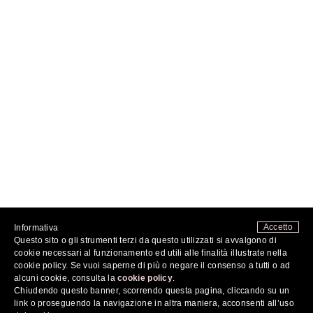
Accetto
Informativa
Questo sito o gli strumenti terzi da questo utilizzati si avvalgono di
FOLLOW ME
cookie necessari al funzionamento ed utili alle finalità illustrate nella
cookie policy. Se vuoi saperne di più o negare il consenso a tutti o ad
alcuni cookie, consulta la
cookie policy
.
Chiudendo questo banner, scorrendo questa pagina, cliccando su un
2026 ©
COSA MI METTO???
DI FABRIZIA SPINELLI - TUTTI I DIRITTI RISERVATI - P.IVA
07676731214
link o proseguendo la navigazione in altra maniera, acconsenti all’uso
PRIVACY POLICY
|
COOKIE POLICY