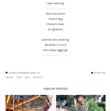
I was wearing:
Too White blazer
Bershka jeans
Celine bag
Chanel shoes
sunglasses
Camilla was wearing:
Benetton t-shirt
Zara baby leggings
Biomecanics shoes
LOOKS
,
MYBABYCAMILLA
22 NOTES
tweet
like
pin
share+
SIMILAR ENTRIES