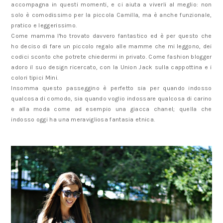
accompagna in questi momenti, e ci aiuta a viverli al meglio: non
solo è comodissimo per la piccola Camilla, ma è anche funzionale,
pratico e leggerissimo.
Come mamma l'ho trovato davvero fantastico ed è per questo che
ho deciso di fare un piccolo regalo alle mamme che mi leggono, dei
codici sconto che potrete chiedermi in privato. Come fashion blogger
adoro il suo design ricercato, con la Union Jack sulla cappottina e i
colori tipici Mini.
Insomma questo passeggino è perfetto sia per quando indosso
qualcosa di comodo, sia quando voglio indossare qualcosa di carino
e alla moda come ad esempio una giacca chanel; quella che
indosso oggi ha una meravigliosa fantasia etnica.