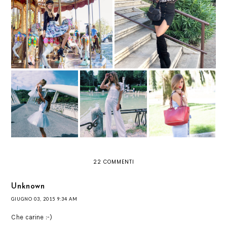
STAMPE ANIMALIER: TUTTE LE
LA GIOSTRA
REGOLE PER IL RITORNO DI
QUESTO CULT
TUTU CHE
TUTA ELEGANTE
BAGINNING
PASSIONE: GONNE
BIANCA: LA MIA
REVIEW: BORSA DA
IN TULLE PER
JUMPSUIT CON TOP
GIORNO ROSSA
PRINCIPESSE
IN PIZZO
CON BORCHIE
MODERNE
22 COMMENTI
Unknown
GIUGNO 03, 2015 9:34 AM
Che carine :-)