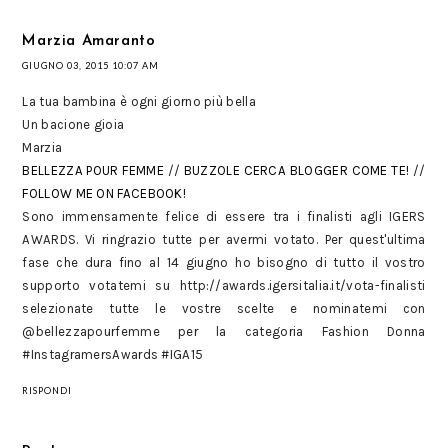
Marzia Amaranto
GIUGNO 03, 2015 10:07 AM
La tua bambina è ogni giorno più bella
Un bacione gioia
Marzia
BELLEZZA POUR FEMME
//
BUZZOLE CERCA BLOGGER COME TE!
//
FOLLOW ME ON FACEBOOK!
Sono immensamente felice di essere tra i finalisti agli IGERS
AWARDS. Vi ringrazio tutte per avermi votato. Per quest'ultima
fase che dura fino al 14 giugno ho bisogno di tutto il vostro
supporto votatemi su http://awards.igersitalia.it/vota-finalisti
selezionate tutte le vostre scelte e nominatemi con
@bellezzapourfemme per la categoria Fashion Donna
#InstagramersAwards #IGA15
RISPONDI