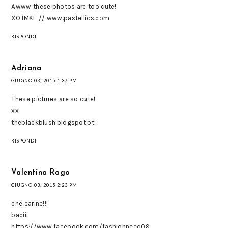
Awww these photos are too cute!
XO IMKE // www.pastellics.com
RISPONDI
Adriana
GIUGNO 03, 2015 1:37 PM
These pictures are so cute!
xx
theblackblush.blogspot.pt
RISPONDI
Valentina Rago
GIUGNO 03, 2015 2:23 PM
che carine!!!
baciii
https://www.facebook.com/fashionneed09