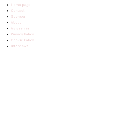
Home page
Contact
Sponsor
About
As seen in
Privacy Policy
Cookie Policy
Interviews