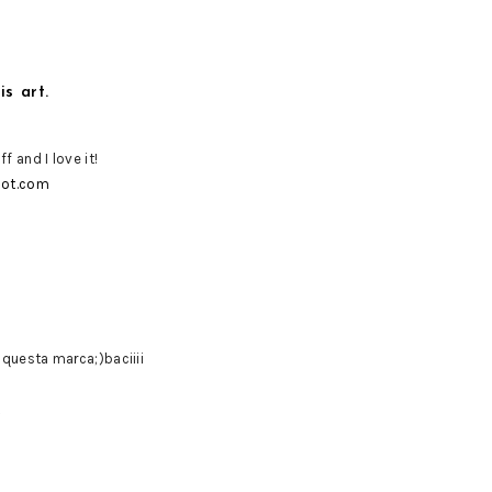
is art.
f and I love it!
pot.com
 questa marca;)baciiii
t