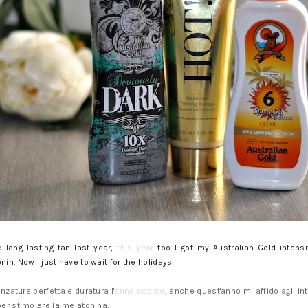
d long lasting tan last year,
this year
too I got my Australian Gold intensi
in. Now I just have to wait for the holidays!
zatura perfetta e duratura l'
anno scorso
, anche quest'anno mi affido agli in
per stimolare la melatonina.