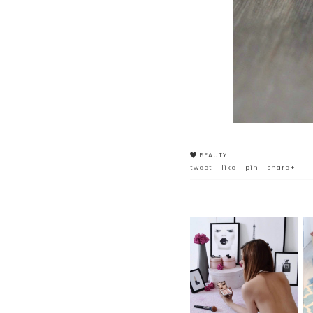
BEAUTY
tweet
like
pin
share+
L'ORCHIDÉE CORAIL BY
SISLEY PARIS