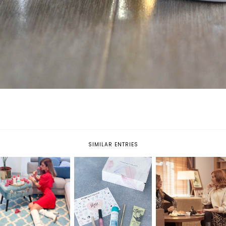
SIMILAR ENTRIES
MY CLARINS: IL NUOVO
#ONLYINPTUJ : VENIT
MYBEAUTYBOX - SHARE
GESTO HEALTY PER LA
IN VACANZA CON ME
THE LOVE
TUA BEAUTY ROUTINE
ALLE TERME PTUJ