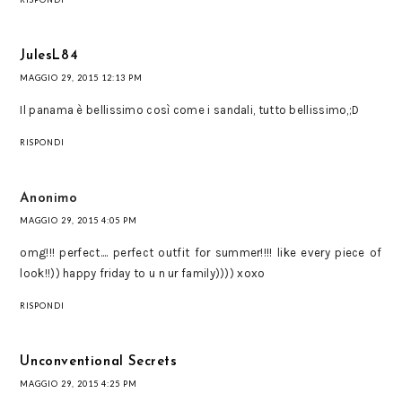
JulesL84
MAGGIO 29, 2015 12:13 PM
Il panama è bellissimo così come i sandali, tutto bellissimo,;D
RISPONDI
Anonimo
MAGGIO 29, 2015 4:05 PM
omg!!! perfect.... perfect outfit for summer!!!! like every piece of
look!!)) happy friday to u n ur family)))) xoxo
RISPONDI
Unconventional Secrets
MAGGIO 29, 2015 4:25 PM