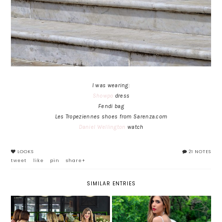
I was wearing:
Showpo
dress
Fendi bag
Les Tropeziennes shoes from Sarenza.com
Daniel Wellington
watch
LOOKS
21 NOTES
tweet
like
pin
share+
SIMILAR ENTRIES