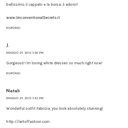
bellissimo il cappelo e la borsa...li adoro!!
www.UnconventionalSecrets.it
RISPONDI
J.
MAGGIO 29, 2015 5:06 PM
Gorgeous! I'm loving white dresses so much right now!
RISPONDI
Natali
MAGGIO 29, 2015 5:42 PM
Wonderful outfit Fabrizia, you look absolutely stunning!
http://lartoffashion.com