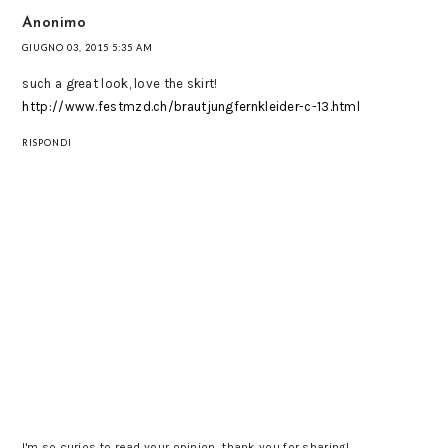
Anonimo
GIUGNO 03, 2015 5:35 AM
such a great look, love the skirt!
http://www.festmzd.ch/brautjungfernkleider-c-13.html
RISPONDI
I'm so curios to read your opinion, thank you for sharing!