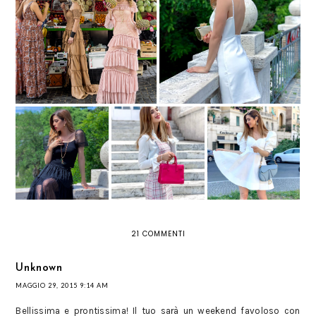
VESTITO BIANCO CON LA
TREND ESTATE 2019: MAXI
SCHIENA SCOPERTA E TANTE
DRESS A BALZE
PERLE
TREND ALERT: LE
TUTTA LA BELLEZZA
MANICHE A
DELLA NATURA NEI
TRE NUOVI LOOK
PALLONCINO
GIOIELLI NOMADIC
PRIMAVERILI
TORNANO A FARCI
DI
SOGNARE CON IL
ANMICOLLECTIONS
LORO VOLUME
21 COMMENTI
Unknown
MAGGIO 29, 2015 9:14 AM
Bellissima e prontissima! Il tuo sarà un weekend favoloso con