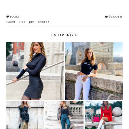
LOOKS
25 NOTES
tweet
like
pin
share+
SIMILAR ENTRIES
BLACK IS BLACK: IL RITORNO
TRE TREND DA INDOSSARE
DEL NERO
QUESTA STAGIONE
3 LOOK PER
UN LOOK STRONG
PANTALONI: DUE
AFFRONTARE
CON VESTITO DI
MODELLI DA NON
L'AUTUNNO CON
PELLE E STIVALI
PERDERE
STILE GRAZIE A
ORO
QUEST'INVERNO
LILY LULU