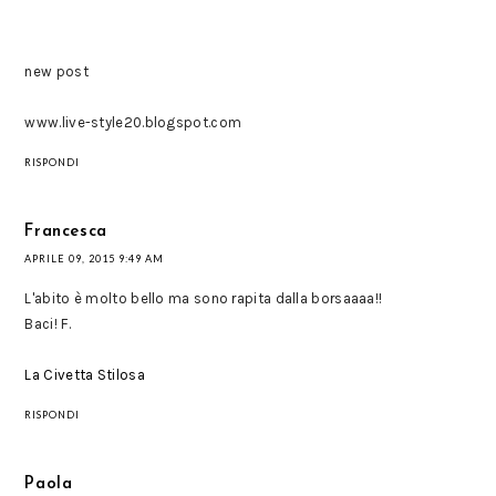
new post
www.live-style20.blogspot.com
RISPONDI
Francesca
APRILE 09, 2015 9:49 AM
L'abito è molto bello ma sono rapita dalla borsaaaa!!
Baci! F.
La Civetta Stilosa
RISPONDI
Paola