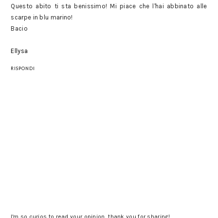
Questo abito ti sta benissimo! Mi piace che l'hai abbinato alle
scarpe in blu marino!
Bacio
Ellysa
RISPONDI
I'm so curios to read your opinion, thank you for sharing!