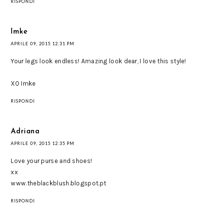
RISPONDI
Imke
APRILE 09, 2015 12:31 PM
Your legs look endless! Amazing look dear, I love this style!
XO Imke
RISPONDI
Adriana
APRILE 09, 2015 12:35 PM
Love your purse and shoes!
xx
www.theblackblush.blogspot.pt
RISPONDI