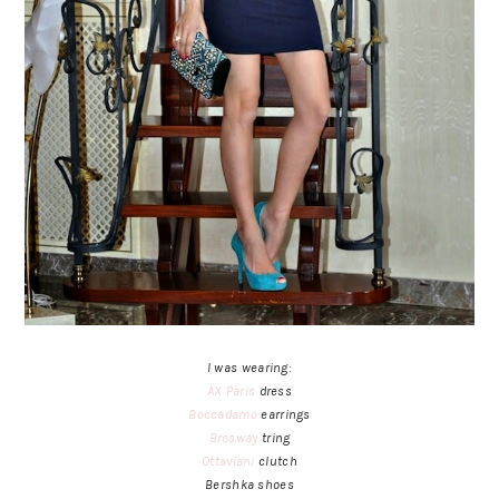
I was wearing:
AX Paris
dress
Boccadamo
earrings
Brosway
tring
Ottaviani
clutch
Bershka shoes