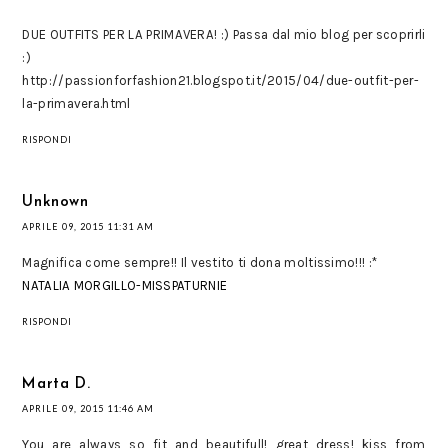
DUE OUTFITS PER LA PRIMAVERA! :) Passa dal mio blog per scoprirli
:)
http://passionforfashion21.blogspot.it/2015/04/due-outfit-per-
la-primavera.html
RISPONDI
Unknown
APRILE 09, 2015 11:31 AM
Magnifica come sempre!! Il vestito ti dona moltissimo!!! :*
NATALIA MORGILLO-MISSPATURNIE
RISPONDI
Marta D.
APRILE 09, 2015 11:46 AM
You are always so fit and beautifull! great dress! kiss from