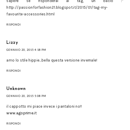
sapere se risponderai al tag, un bacio :*
http://passionforfashion21.blogspot.it/2015/01/tag-my-
favourite-accessories.html
RISPONDI
Lizzy
GENNAIO 20, 2015 4:18 PM
amo lo stile hippie...bella questa versione invernale!
RISPONDI
Unknown
GENNAIO 20, 2015 5:08 PM
il cappotto mi piace invece i pantaloni no!!
www.agoprime.it
RISPONDI