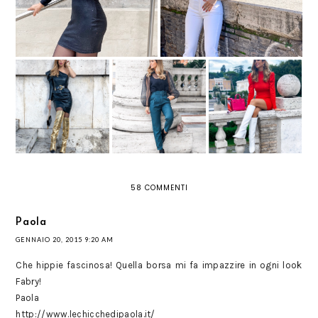
3 LOOK PER
UN LOOK STRONG
PANTALONI: DUE
AFFRONTARE
CON VESTITO DI
MODELLI DA NON
L'AUTUNNO CON
PELLE E STIVALI
PERDERE
STILE GRAZIE A
ORO
QUEST'INVERNO
LILY LULU
58 COMMENTI
Paola
GENNAIO 20, 2015 9:20 AM
Che hippie fascinosa! Quella borsa mi fa impazzire in ogni look
Fabry!
Paola
http://www.lechicchedipaola.it/