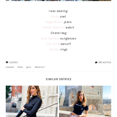
I was wearing:
Pinko
coat
Diego Milano
jeans
Parker Watches
watch
Chanel bag
Gard Eyewear
sunglasses
Can Wink
earcuff
Romwe
rings
LOOKS
58 NOTES
tweet
like
pin
share+
SIMILAR ENTRIES
BLACK IS BLACK: IL RITORNO
TRE TREND DA INDOSSARE
DEL NERO
QUESTA STAGIONE