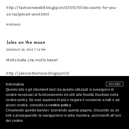
http://fashionneed09.blogspot.it/2015/01/discounts-for-you-
on-lastpriceit-winit.html
RISPONDI
Jules on the moon
GENNAIO 20, 2015 7:13 PM
Molto bella, stai molto bene!!
http://julesonthemoon.blogspot.it/
RISPONDI
Accetto
Informativa
Questo sito o gli strumenti terzi da questo utilizzati si avvalgono di
cookie necessari al funzionamento ed utili alle finalità illustrate nella
cookie policy. Se vuoi saperne di più o negare il consenso a tutti o ad
Chahrazad
alcuni cookie, consulta la
cookie policy
.
GENNAIO 20, 2015 7:51 PM
Chiudendo questo banner, scorrendo questa pagina, cliccando su un
link o proseguendo la navigazione in altra maniera, acconsenti all’uso
Nice coat!
dei cookie.