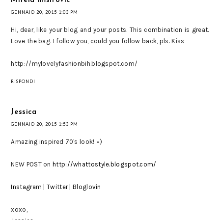
Mirela Imsirovic
GENNAIO 20, 2015 1:03 PM
Hi, dear, like your blog and your posts. This combination is great.
Love the bag. I follow you, could you follow back, pls. Kiss
http://mylovelyfashionbih.blogspot.com/
RISPONDI
Jessica
GENNAIO 20, 2015 1:53 PM
Amazing inspired 70's look! =)
NEW POST on
http://whattostyle.blogspot.com/
Instagram
|
Twitter
|
Bloglovin
xoxo,